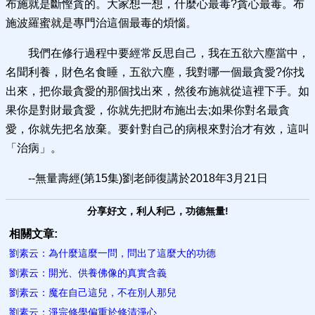
布施就是斷慳貪的。大家想一想，什麼心最毒?貪心最毒。布
施波羅蜜就是專門治這個最毒的煩惱。
我們在修行過程中要經常反思自己，我在五欲六塵當中，
名聞利養，財色名食睡，五欲六塵，我對哪一個最貪愛?你找
出來，把你最貪愛的那個找出來，然後布施就從這裡下手。如
果你是對財最貪愛，你就先把財布施出去;如果你對名最貪
愛，你就先把名放棄。要針對自己的病根來對治才有效，這叫
「治病」。
--無量壽經(第15集)劉老師復講於2018年3月21日
分享好文，利人利己，功德無量!
相關文章:
劉素云：為什麼這麼一問，問出了這麼大的功德
劉素云：開光、供養佛像的真實含義
劉素云：魔在自己這兒，不在別人那兒
劉素云：淨宗修學偏重於修清淨心