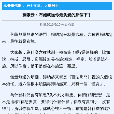
念覺學佛網
:
居士文章
:
大德居士
劉素云：布施就從你最貪愛的那個下手
時間:2019/6/10 作者:心源
菩薩無量無邊的法門，歸納起來就是六種。六種再歸納起
來，最後就是布施。
大家想，為什麼六種就剩一種布施了呢?是這樣的，比如
說，持戒、忍辱，它屬於無畏布施;精進、禪定、般若是法布
施。所以你看，是不是都在布施這一類里。
無量無邊的煩惱，歸納起來就是《百法明門》裡的六個根
本煩惱。這六個根本煩惱再歸納起來，只有一個「慳貪」。
為什麼我們會有瞋恚?貪不到才瞋恚。你們仔細想想，是
不是這樣?你想要貪，要得到什麼什麼，你沒有貪到手，沒有
得到，所以你就生氣，你就心裡不平衡。布施是幹什麼的呢?