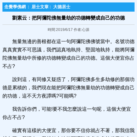
念覺學佛網
:
居士文章
:
大德居士
劉素云：把阿彌陀佛無量劫的功德轉變成自己的功德
時間:2019/6/17 作者:心源
無量無邊的善根都在這一句阿彌陀佛佛號當中。名號功德
真真實實不可思議，我們認真地執持、堅固地執持，能將阿彌
陀佛無量劫中所修的功德轉變成自己的功德。這個大便宜你占
不占?
說到這，有同修又疑惑了，阿彌陀佛多生多劫修的那個功
德是累積的，我們現在能把阿彌陀佛無量劫的功德轉變成自己
的功德，這不天方夜譚嗎?可能嗎?
我告訴你們，可能!要不我怎麼說這一句呢，這個大便宜
你占不占?
確實有這樣的大便宜，那你要不信你就占不著，那我信我