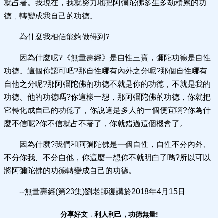
就占著。我現在，我就努力地把阿彌陀佛多生多劫積累的功
德，轉變成我自己的功德。
為什麼我相信能夠做得到?
因為什麼呢?《無量壽經》是自性三寶，彌陀功德是自性
功德。這個你認可吧?那自性哪有內外之分呢?那個自性哪有
自他之分呢?那阿彌陀佛的功德不就是你的功德，不就是我的
功德、他的功德嗎?你這樣一想，那阿彌陀佛的功德，你就把
它轉化成自己的功德了，你說這是多大的一個便宜啊?你為什
麼不信呢?你不信就占不著了，你就錯過這個機會了。
因為什麼?我們和阿彌陀佛是一個自性，自性不分內外、
不分你我、不分自他，你這麼一想你不就明白了嗎?所以可以
將阿彌陀佛的功德轉變成自己的功德。
--無量壽經(第23集)劉老師復講於2018年4月15日
分享好文，利人利己，功德無量!