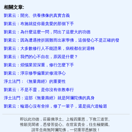
相關文章:
劉素云：開光、供養佛像的真實含義
劉素云：布施就從你最貪愛的那個下手
劉素云：為什麼這麼一問，問出了這麼大的功德
劉素云：因為遭遇挫折困難而出家學佛，這個發心不是正確的發
劉素云：大多數修行人不能證果，病根都在於退轉
劉素云：我們的心不自在，原因是什麼？
劉素云：煩惱業習深重，修行怎麼下手
劉素云：淨宗修學偏重於修清淨心
淨土法門：《無量壽經​》的重要性
劉素云：不是不靈，是你沒有依教奉行
淨土法門：這部《無量壽經》就是阿彌陀佛的真身
劉素云：輪迴心沒有舍掉，修了一輩子，還是搞六道輪迴
即以此功德，莊嚴佛淨土。上報四重恩，下救三道苦。
惟願見聞者，悉發菩提心。在世富貴全，往生極樂國。
請常念南無阿彌陀佛，一切重罪悉解脫！