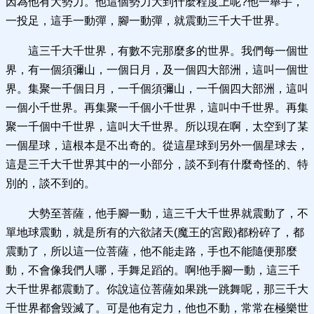
因為他有大勢力。他這個勢力大到什麼程度上呢?他一舉手，
一投足，這手一動彈，腳一動彈，就震動三千大千世界。
這三千大千世界，有數不完那麼多的世界。我們每一個世
界，有一個須彌山，一個日月，及一個四大部洲，這叫一個世
界。集聚一千個日月，一千個須彌山，一千個四大部洲，這叫
一個小千世界。再集聚一千個小千世界，這叫中千世界。再集
聚一千個中千世界，這叫大千世界。所以現在啊，太空到了某
一個星球，這根本是不出奇的。從這星球到另外一個星球去，
這是三千大千世界其中的一小部分，談不到有什麼奇怪的、特
別的，談不到的。
大勢至菩薩，他手腳一動，這三千大千世界就震動了，不
單地球震動，就是所有的六欲諸天(魔王的宮殿)都粉碎了，都
震動了，所以這一位菩薩，他不能走路，手也不能隨便那麼
動，不會像我們人哪，手舞足蹈的。啊!他手腳一動，這三千
大千世界都震動了。你說這位菩薩如果跳一跳舞呢，那三千大
千世界都會毀滅了。可是他有定力，他也不動，常常在極樂世