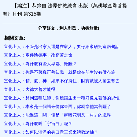
【編注】恭錄自 法界佛教總會 出版《萬佛城金剛菩提
海》月刊 第315期
分享好文，利人利己，功德無量!
相關文章:
宣化上人：不管是出家人還是在家人，要仔細來研究這兩句話
宣化上人：兩件陰德事，改窮苦之命
宣化上人：為什麼有些人卑鄙、微賤？
宣化上人：你遇不著真正善知識，就是你在前生沒有做布施
宣化上人：精、氣、神，如果不保持住，財寶就被人搶去奪去
宣化上人：大德大善才能得
宣化上人：見到這種法師，你應該生出一種好像見著佛的思惟
宣化上人：本來是一個賊來偷你東西，你就拿他當菩薩了
宣化上人：能過這一關，便是「柳暗花明又一村」的境界
宣化上人：為什麼叫「宇宙白」呢？
宣化上人：如何以清淨的身口意三業來禮敬諸佛？