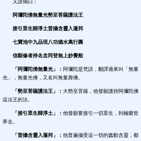
又說偈曰：
阿彌陀佛無量光勢至菩薩護法王
接引眾生歸淨土普攝含靈入蓮邦
七寶池中九品現八功德水萬行圓
信願修者持名念同登無上妙覺船
「阿彌陀佛無量光」：
阿彌陀是梵語，翻譯過來叫「無量
光」，無量光佛，又名叫無量壽佛。
「勢至菩薩護法王」：
大勢至菩薩，他發願護持阿彌陀佛
這法王的法。
「接引眾生歸淨土」：
他發願要接引一切眾生，到極樂世
界去。
「普攝含靈入蓮邦」：
他普遍攝受這一切的蠢動含靈，都