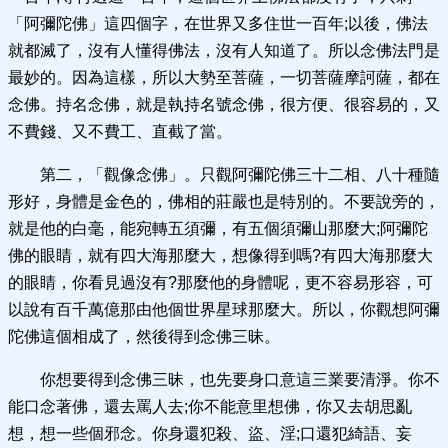
「阿彌陀佛」這四個字，在世界又多住世一百年;以後，佛法
就都滅了，沒有人懂得佛法，沒有人知道了。所以念佛法門是
最妙的。因為這樣，所以大勢至菩薩，一切菩薩摩訶薩，都在
念佛。持名念佛，就是執持名號念佛，很方便、很容易的，又
不費錢、又不費工、直截了當。
第二，「觀像念佛」。只觀阿彌陀佛三十二相、八十種隨
形好，身體是金色的，佛相的莊嚴也是特別的。不要說旁的，
就是他的白毫，能宛轉五須彌，有五個須彌山那麼大;阿彌陀
佛的眼睛，就有四大海那麼大，想像得到嗎?有四大海那麼大
的眼睛，你看見過沒有?那麼他的身體呢，更不容易形容，可
以說有百千萬億那由他個世界星球那麼大。所以，你觀想阿彌
陀佛這個相成了，然後得到念佛三昧。
你想要得到念佛三昧，也先要身口意這三業要清淨。你不
能口念著佛，還去罵人去;你不能意里想佛，你又去胡思亂
想，想一些個邪念。你身還犯殺、盜、淫;口還犯綺語、妄