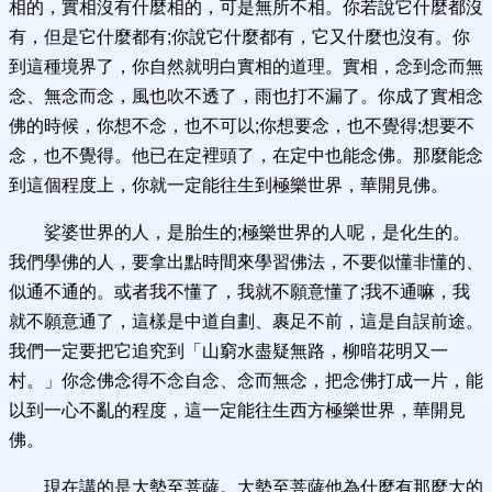
相的，實相沒有什麼相的，可是無所不相。你若說它什麼都沒
有，但是它什麼都有;你說它什麼都有，它又什麼也沒有。你
到這種境界了，你自然就明白實相的道理。實相，念到念而無
念、無念而念，風也吹不透了，雨也打不漏了。你成了實相念
佛的時候，你想不念，也不可以;你想要念，也不覺得;想要不
念，也不覺得。他已在定裡頭了，在定中也能念佛。那麼能念
到這個程度上，你就一定能往生到極樂世界，華開見佛。
娑婆世界的人，是胎生的;極樂世界的人呢，是化生的。
我們學佛的人，要拿出點時間來學習佛法，不要似懂非懂的、
似通不通的。或者我不懂了，我就不願意懂了;我不通嘛，我
就不願意通了，這樣是中道自劃、裹足不前，這是自誤前途。
我們一定要把它追究到「山窮水盡疑無路，柳暗花明又一
村。」你念佛念得不念自念、念而無念，把念佛打成一片，能
以到一心不亂的程度，這一定能往生西方極樂世界，華開見
佛。
現在講的是大勢至菩薩。大勢至菩薩他為什麼有那麼大的