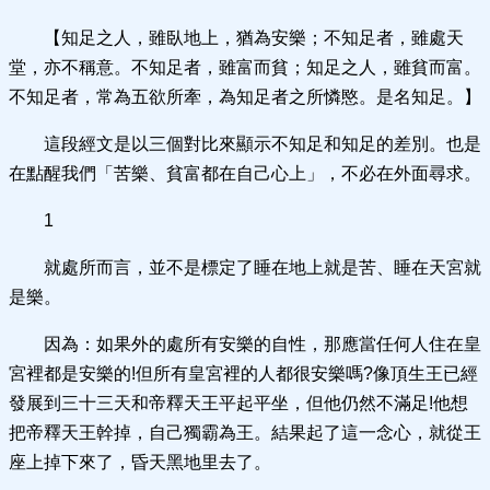
【知足之人，雖臥地上，猶為安樂；不知足者，雖處天
堂，亦不稱意。不知足者，雖富而貧；知足之人，雖貧而富。
不知足者，常為五欲所牽，為知足者之所憐愍。是名知足。】
這段經文是以三個對比來顯示不知足和知足的差別。也是
在點醒我們「苦樂、貧富都在自己心上」，不必在外面尋求。
1
就處所而言，並不是標定了睡在地上就是苦、睡在天宮就
是樂。
因為：如果外的處所有安樂的自性，那應當任何人住在皇
宮裡都是安樂的!但所有皇宮裡的人都很安樂嗎?像頂生王已經
發展到三十三天和帝釋天王平起平坐，但他仍然不滿足!他想
把帝釋天王幹掉，自己獨霸為王。結果起了這一念心，就從王
座上掉下來了，昏天黑地里去了。