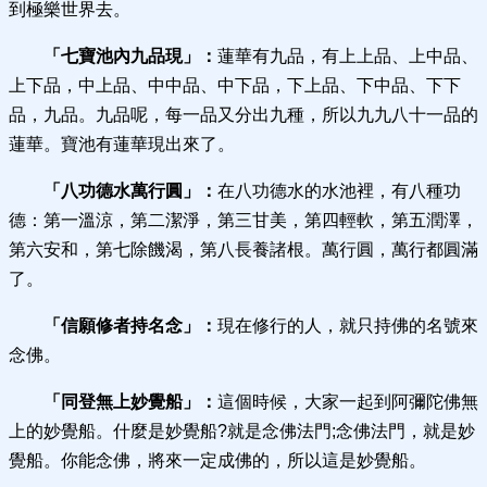
到極樂世界去。
「七寶池內九品現」：
蓮華有九品，有上上品、上中品、
上下品，中上品、中中品、中下品，下上品、下中品、下下
品，九品。九品呢，每一品又分出九種，所以九九八十一品的
蓮華。寶池有蓮華現出來了。
「八功德水萬行圓」：
在八功德水的水池裡，有八種功
德：第一溫涼，第二潔淨，第三甘美，第四輕軟，第五潤澤，
第六安和，第七除饑渴，第八長養諸根。萬行圓，萬行都圓滿
了。
「信願修者持名念」：
現在修行的人，就只持佛的名號來
念佛。
「同登無上妙覺船」：
這個時候，大家一起到阿彌陀佛無
上的妙覺船。什麼是妙覺船?就是念佛法門;念佛法門，就是妙
覺船。你能念佛，將來一定成佛的，所以這是妙覺船。