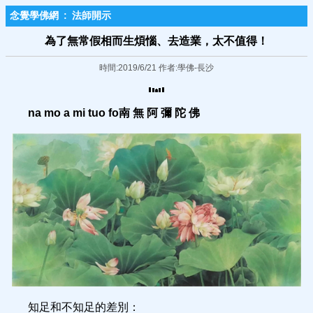
念覺學佛網
:
法師開示
為了無常假相而生煩惱、去造業，太不值得！
時間:2019/6/21 作者:學佛-長沙
na mo a mi tuo fo
南
無 阿 彌 陀 佛
知足和不知足的差別：