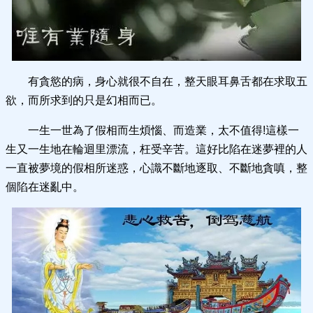
有貪慾的病，身心就很不自在，整天眼耳鼻舌都在求取五
欲，而所求到的只是幻相而已。
一生一世為了假相而生煩惱、而造業，太不值得!這樣一
生又一生地在輪迴里漂流，枉受辛苦。這好比陷在迷夢裡的人
一直被夢境的假相所迷惑，心識不斷地逐取、不斷地貪嗔，整
個陷在迷亂中。