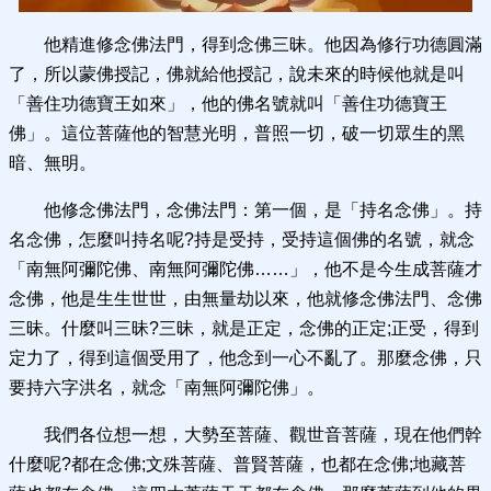
他精進修念佛法門，得到念佛三昧。他因為修行功德圓滿
了，所以蒙佛授記，佛就給他授記，說未來的時候他就是叫
「善住功德寶王如來」，他的佛名號就叫「善住功德寶王
佛」。這位菩薩他的智慧光明，普照一切，破一切眾生的黑
暗、無明。
他修念佛法門，念佛法門：第一個，是「持名念佛」。持
名念佛，怎麼叫持名呢?持是受持，受持這個佛的名號，就念
「南無阿彌陀佛、南無阿彌陀佛……」，他不是今生成菩薩才
念佛，他是生生世世，由無量劫以來，他就修念佛法門、念佛
三昧。什麼叫三昧?三昧，就是正定，念佛的正定;正受，得到
定力了，得到這個受用了，他念到一心不亂了。那麼念佛，只
要持六字洪名，就念「南無阿彌陀佛」。
我們各位想一想，大勢至菩薩、觀世音菩薩，現在他們幹
什麼呢?都在念佛;文殊菩薩、普賢菩薩，也都在念佛;地藏菩