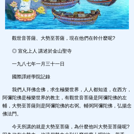
觀世音菩薩、大勢至菩薩，現在他們在幹什麼呢?
◎ 宣化上人 講述於金山聖寺
一九八七年一月三十一日
國際譯經學院記錄
我們人拜佛念佛，求生極樂世界，人人都知道，在西方，
阿彌陀佛是極樂世界的教主，有觀世音菩薩是阿彌陀佛的左
輔，大勢至菩薩則是阿彌陀佛的右弼。輔弼阿彌陀佛，弘揚念
佛法門。
今天所講的就是大勢至菩薩，為什麼他叫大勢至菩薩呢?