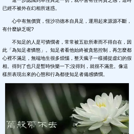
進一步認識到本性具足一切，就不會有任何貧乏感，這時
已經不被外在幻相所迷惑。
心中有無價寶，恆沙功德本自具足，運用起來源源不斷，
有什麼缺乏呢?
不知足的人是可憐憫者，常常被五欲所牽而不得自在，因
此「為知足者憐愍」。知足者看他始終被貪慾控制，再怎麼都
心裡不滿足，無端地生很多煩惱，整天瘋子一樣捕捉虛幻的假
相。得到了也只是暫時快樂一下;沒得到，就很不滿意。像這
樣所表現出來的心態和行為都使知足者備感憐憫。