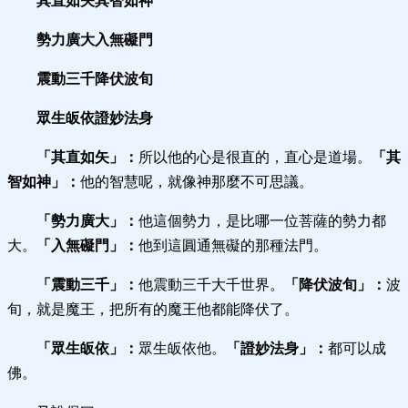
其直如矢其智如神
勢力廣大入無礙門
震動三千降伏波旬
眾生皈依證妙法身
「其直如矢」：
所以他的心是很直的，直心是道場。
「其
智如神」：
他的智慧呢，就像神那麼不可思議。
「勢力廣大」：
他這個勢力，是比哪一位菩薩的勢力都
大。
「入無礙門」：
他到這圓通無礙的那種法門。
「震動三千」：
他震動三千大千世界。
「降伏波旬」：
波
旬，就是魔王，把所有的魔王他都能降伏了。
「眾生皈依」：
眾生皈依他。
「證妙法身」：
都可以成
佛。