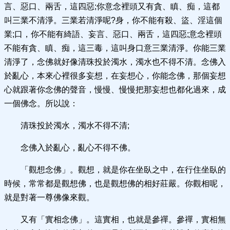
言、惡口、兩舌，這四惡;你意念裡頭又有貪、瞋、痴，這都
叫三業不清淨。三業若清淨呢?身，你不能有殺、盜、淫這個
業;口，你不能有綺語、妄言、惡口、兩舌，這四惡;意念裡頭
不能有貪、瞋、痴，這三毒，這叫身口意三業清淨。你能三業
清淨了，念佛就好像清珠投於濁水，濁水也不得不清。念佛入
於亂心，本來心裡很多妄想，在妄想心，你能念佛，那個妄想
心就跟著你念佛的聲音，慢慢、慢慢把那妄想也都化過來，成
一個佛念。所以說：
清珠投於濁水，濁水不得不清;
念佛入於亂心，亂心不得不佛。
「觀想念佛」。觀想，就是你在坐臥之中，在行住坐臥的
時候，常常都是觀想佛，也是觀想佛的相好莊嚴。你觀相呢，
就是對著一尊佛像來觀。
又有「實相念佛」。這實相，也就是參禪。參禪，實相無