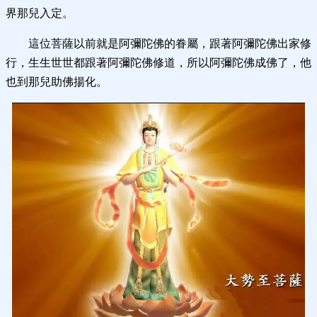
界那兒入定。
這位菩薩以前就是阿彌陀佛的眷屬，跟著阿彌陀佛出家修
行，生生世世都跟著阿彌陀佛修道，所以阿彌陀佛成佛了，他
也到那兒助佛揚化。