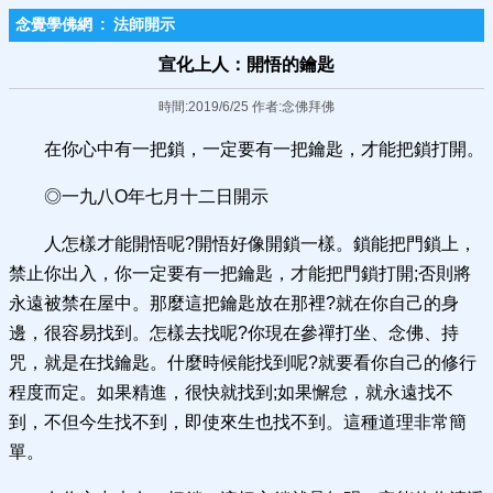
念覺學佛網
:
法師開示
宣化上人：開悟的鑰匙
時間:2019/6/25 作者:念佛拜佛
在你心中有一把鎖，一定要有一把鑰匙，才能把鎖打開。
◎一九八O年七月十二日開示
人怎樣才能開悟呢?開悟好像開鎖一樣。鎖能把門鎖上，
禁止你出入，你一定要有一把鑰匙，才能把門鎖打開;否則將
永遠被禁在屋中。那麼這把鑰匙放在那裡?就在你自己的身
邊，很容易找到。怎樣去找呢?你現在參禪打坐、念佛、持
咒，就是在找鑰匙。什麼時候能找到呢?就要看你自己的修行
程度而定。如果精進，很快就找到;如果懈怠，就永遠找不
到，不但今生找不到，即使來生也找不到。這種道理非常簡
單。