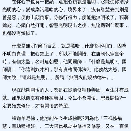
在你心中也有一把鎖，這把心鎖就是無明，它能使你清淨
光明的心，變成染污黑暗的心。境界來了，沒有智慧去判別是
善是惡，便做出顛倒事。你修行得力，便能把無明破了。藉著
鑰匙，心鎖自然打開，智慧光明現出之後，無論遇到什麼事，
也都沒有煩惱了。
什麼是無明?簡而言之，就是黑暗，什麼都不明白。因為
不明白真理，把心鎖上了，所以不能開悟。在唐朝代宗皇帝
時，有個太監，名叫魚朝恩，他問國師：「什麼是無明?」國
師說：「你這副奴才相，那有資格問佛法?」他勃然大怒。國
師笑說:「這就是無明。」所謂「無明火能燒功德林。」
現在能夠開悟的人，都是在從前修種種善因，今生才有成
就。如果以前沒有修種種善因，今生不會開悟。想要開悟?一
定要預先修行，才有開悟的希望。
釋迦牟尼佛，他怎能在今生成佛呢?因為他「三衹修褔
慧，百劫種相好」。三大阿僧衹劫中修褔又修慧，又在一百個