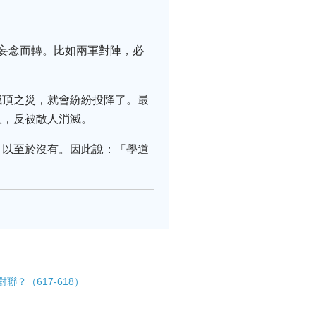
妄念而轉。比如兩軍對陣，必
滅頂之災，就會紛紛投降了。最
人，反被敵人消滅。
，以至於沒有。因此說：「學道
？（617-618）