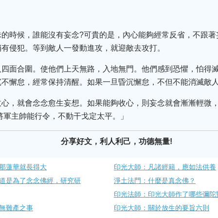
昧的時候，誰能沒有妄念?可貴的是，內心能夠經常反省，不跟著
稍有侵犯。等到敵人一發動進攻，就迎敵去攻打。
人四面合圍。使他們上天無路，入地無門。他們感到恐懼，怕得
沉不懈怠，經常保持清醒。如果一旦昏沉懈怠，不但不能消滅敵
收心，就會念念愈生妄想。如果能夠收心，則妄念就會漸漸輕微
將軍主帥能行令，不動干戈定太平。」
分享好文，利人利己，功德無量!
那蓮華就長得大
印光大師：凡諸經籍，應如法供養
道是為了念念佛經，研究研
淨土法門：什麼是真念佛？​
印光法師：印光大師作了哪些彌陀對聯
無難產之事
印光大師：關於放生的要旨六則