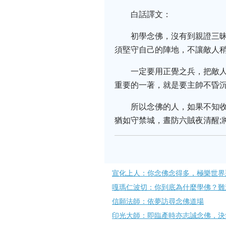
白話譯文：
初學念佛，沒有到親證三
須堅守自己的陣地，不讓敵人
一定要用正覺之兵，把敵
重要的一著，就是要主帥不昏
所以念佛的人，如果不知
猶如守禁城，晝防六賊夜清醒;
宣化上人：你念佛念得多，極樂世界
嘎瑪仁波切：你到底為什麼學佛？難
信願法師：依夢訪尋念佛道場
印光大師：即臨產時亦志誠念佛，決