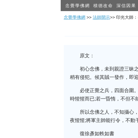
念覺學佛網
積德改命
深信因果
念覺學佛網
>>
法師開示
>> 印光大師
原文：
初心念佛，未到親證三昧
稍有侵犯。候其賊一發作，即
必使正覺之兵，四面合圍
時惺惺而已;若一昏惰，不但不
所以念佛之人，不知攝心
夜惺惺;將軍主帥能行令，不動
復徐彥如軼如書