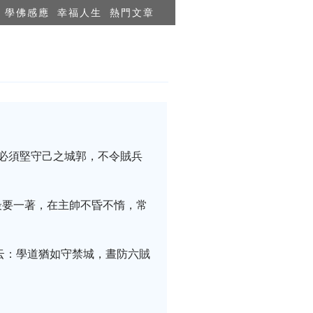
學佛感應
幸福人生
熱門文章
必須堅守己之城郭，不令賊兵
最要一著，在主帥不昏不惰，常
云：學道猶如守禁城，晝防六賊