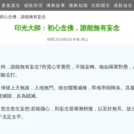
素食護生
戒除邪淫
佛教故事
佛教知識
法師開示
戒殺放生
：初心念佛，誰能無有妄念
印光大師：初心念佛，誰能無有妄念
時間:2019/6/28 作者:淨山
之時，誰能無有妄念?所貴心常覺照，不隨妄轉。喻如兩軍對壘，
迎敵去打。
。俾彼上天無路，入地無門。彼自懼獲滅種，即相率歸降矣。其
能滅賊，反為賊滅。
，愈念愈生妄想;若能攝心，則妄念當漸漸輕微，以至於無耳。故
干戈定太平。