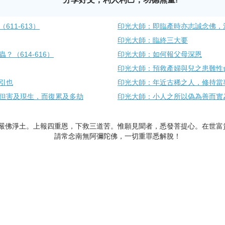
11-613）
印光大師：即臨產時亦志誠念佛，
印光大師：臨終三大要
（614-616）
印光大師：如何報父母深恩
印光大師：預救產婦與兒之患難性
引也
印光大師：年近古稀之人，修持當
但害及現生，而復累及多劫
印光大師：小人之所以偽為善而實
嚴佛淨土。上報四重恩，下救三道苦。惟願見聞者，悉發菩提心。在世富
請常念南無阿彌陀佛，一切重罪悉解脫！