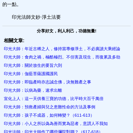
的一點。
印光法師文鈔·淨土法要
分享好文，利人利己，功德無量!
相關文章:
印光大師：年近古稀之人，修持當專修淨土，不必廣讀大乘經論
印光大師：食肉之禍，極酷極烈。不但害及現生，而復累及多劫
印光大師：關於放生的要旨六則
印光大師：伽藍菩薩​護國護民
印光大師：即臨產時亦志誠念佛，決無難產之事
印光大師：以病為藥，速求出離
宣化上人：這一天供養三寶的功德，比平時大百千萬倍
印光大師：預救產婦與兒之患難性命的方法及事例
印光大師：孩子不成器，如何轉變？（611-613）
印光大師：小人之所以偽為善而實為惡者，意謂人不我知
印光法師：印光大師作了哪些彌陀對聯？（617-618）