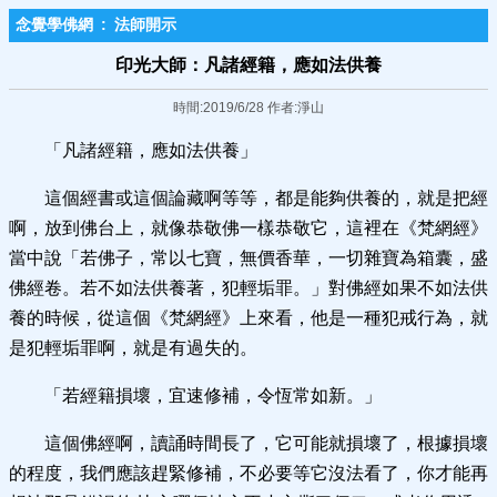
念覺學佛網
:
法師開示
印光大師：凡諸經籍，應如法供養
時間:2019/6/28 作者:淨山
「凡諸經籍，應如法供養」
這個經書或這個論藏啊等等，都是能夠供養的，就是把經
啊，放到佛台上，就像恭敬佛一樣恭敬它，這裡在《梵網經》
當中說「若佛子，常以七寶，無價香華，一切雜寶為箱囊，盛
佛經卷。若不如法供養著，犯輕垢罪。」對佛經如果不如法供
養的時候，從這個《梵網經》上來看，他是一種犯戒行為，就
是犯輕垢罪啊，就是有過失的。
「若經籍損壞，宜速修補，令恆常如新。」
這個佛經啊，讀誦時間長了，它可能就損壞了，根據損壞
的程度，我們應該趕緊修補，不必要等它沒法看了，你才能再