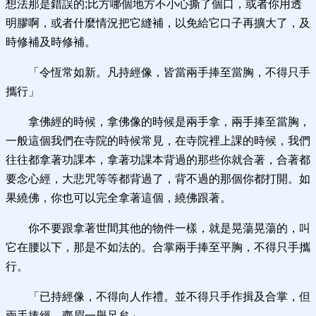
想法那是錯誤的;比方哪個地方不小心撕了個口，或者你用透
明膠啊，或者什麼情況把它縫補，以免給它口子再擴大了，及
時修補及時修補。
「令恆常如新。凡持經像，皆當兩手捧至當胸，不得只手
攜行」
拿佛經的時候，拿佛像的時候是兩手拿，兩手捧至當胸，
一般這個我們在寺院的時候常見，在寺院裡上課的時候，我們
往往都拿著功課本，拿著功課本背過的那些你就合著，合著都
要念心經，大悲咒等等都背過了，背不過的那個你都打開。如
果繞佛，你也可以完全拿著這個，繞佛跟著。
你不要跟拿著世間其他的物件一樣，就是晃蕩晃蕩的，叫
它在腰以下，那是不如法的。合掌兩手捧至平胸，不得只手攜
行。
「已持經像，不得向人作禮。並不得只手作揖及合掌，但
兩手捧經，齊眉一舉足矣」