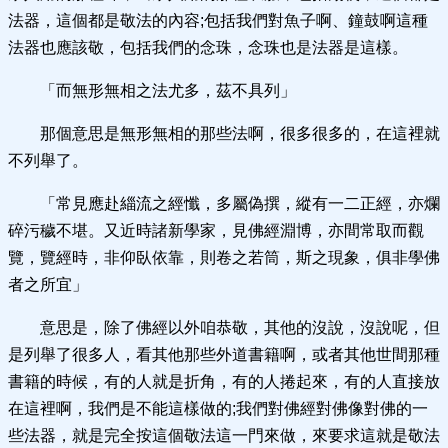
法器，這個都是敬法的內容;包括我們對魚子啊、鐘鼓啊這種
法器也應該敬，包括我們的念珠，念珠也是法器是這樣。
「而無形無相之法尤多，茲不具列」
那個意思是無形無相的那些法啊，很多很多的，在這裡就
不列舉了。
「常見應赴緇流之經懺，多屬偽撰，縱有一二正經，亦爛
碎污穢不堪。又近時諸新學家，見佛經淵博，亦間常取而觀
覽，覽經時，非仰臥依靠，則卷之若筒，斯之現象，俱非學佛
者之所宜」
意思是，除了佛經以外咱恭敬，其他的沒說，沒說呢，但
是列舉了很多人，看其他那些外道書籍啊，或者其他世間那種
書籍的時候，有的人就是折角，有的人捲起來，有的人直接放
在這裡啊，我們是不能這樣做的;我們對佛經對佛像對佛的一
些法器，就是完全按這個敬法這一門來做，來要求這就是敬法