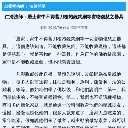
念覺學佛網
:
法師開示
仁清法師：居士家中不得蓄刀槍炮銃鉤網等害物傷慈之器具
時間:2019/7/9 作者:清淨平等蓮
「居家，家中不得蓄刀槍炮銃鉤網等一切害物傷慈之器
具。」這個應該知道。不能收藏魚鉤、不能收藏獵槍，這些都
是傷慈悲心、就是害物的一些器具。作為正信的佛教徒來講，
家中是不能收藏這個，也不能買賣這個。
「凡與親戚彼此送禮，當預先說明，改犖腥為布帛或他
物」。很多人以前送禮，往往是雞啊，魚啊，雞蛋啊，活的公
雞啊，等等。假如咱們學了佛以後，和他們說明白：第一，我
們是信佛的，不接受這種禮物。第二，我們也不送這種禮物。
有很多的佛化家庭，就是通過一段時間教育他們的親戚朋友，
慢慢，慢慢地感化他們，很多人就知道了，這家人是吃素的，
常年吃素。假如說他們來了做客，就主動的做點素菜，就可以