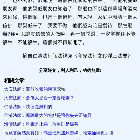
了，也不喝酒。假如說，這個佛化家庭的佛弟子，去他的親戚
朋友家，他的親戚朋友也知道了，那麼也不以這種葷腥和酒肉
來伺候。這個呢，也是一個過程。有人說，家庭中就我一個人
信佛，那親戚來了，我要不做，他們認為咱是慢待，那怎麼
辦?你可以讓沒信佛的人做嘛。再一個問題，一定掌握住不能
殺生，不能殺生。這個就不再展開了。
——摘自仁清法師弘法視頻《印光法師文鈔淨土法要》
分享好文，利人利己，功德無量!
相關文章:
大安法師：關於吃素的兩個認知
大安法師：念佛人是否一定要吃素？
仁清法師：功德是無相的
仁清法師：魔障最大的特點是讓你失去正知見
海濤法師：吃素是止惡，放生則是揚善
地藏菩薩感應實錄：病重惶恐遇到善緣，吃素誦經免手術