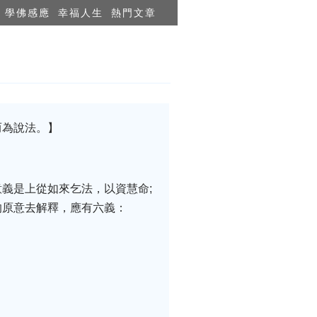
學佛感應
幸福人生
熱門文章
而為說法。】
義是上從如來乞法，以資慧命;
的原意去解釋，應有六義：