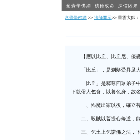
念覺學佛網
積德改命
深信因果
念覺學佛網
>>
法師開示
>> 星雲大師
【應以比丘、比丘尼、優
「比丘」，是剃髮受具足
「比丘」是釋尊四眾弟子
下就俗人乞食，以養色身，故
一、怖魔出家以後，確立
二、殺賊以菩提心修道，
三、乞土上乞諾佛之法，