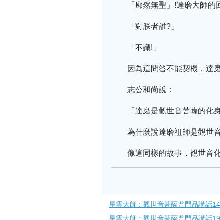
「廓然無聖」!達磨大師的
「對朕者誰?」
「不識!」
因為這問答不能契機，達
志公和尚說：
「達磨是觀世音菩薩的化
為什麼說達磨祖師是觀世
像這同樣的故事，觀世音化
星雲大師：觀世音菩薩普門品講話14
星雲大師：觀世音菩薩普門品講話19