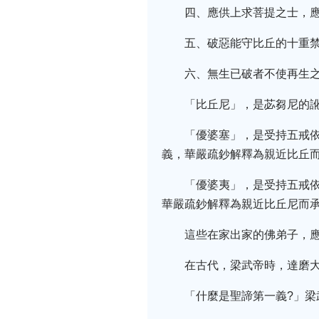
四、應供上求菩提之士，
五、破惡能守比丘的十重
六、無生已破者不使再生
「比丘尼」，是苾芻尼的
「優婆塞」，是受持五戒
義，華嚴疏鈔解釋為親近比丘
「優婆夷」，是受持五戒
華嚴疏鈔解釋為親近比丘尼而
這些在家出家的佛弟子，
在古代，梁武帝時，達磨
「什麼是聖諦第一義?」梁