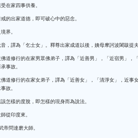
應受在家四事供養。
禁戒的出家道德，即可破心中的惡念。
之境界。
訛音，譯為「乞士女」。釋尊出家成道以後，姨母摩訶波闍跋提
依佛道修行的在家男眾佛弟子，譯為「近善男」，「近宿男」，
而承事故。
依佛道修行的在家女弟子，譯為「近善女」，「清淨女」，近事
承事故。
應該怎樣的度脫，即怎樣的現身而為說法。
大師從印度來。
武帝問達磨大師。