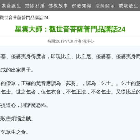
素食護生
戒除邪淫
佛教故事
佛教知識
法師開示
戒殺放生
：觀世音菩薩普門品講話24
星雲大師：觀世音菩薩普門品講話24
時間:2019/7/10 作者:清淨心
婆塞、優婆夷身得度者，即現比丘、比丘尼、優婆塞、優婆夷身
大戒的出家男子。
中的僧眾，正確的梵音應讀為「苾芻」，譯為「乞士」。乞士的意
名乞士。世之乞者，但乞衣食，不乞正法，不名乞士。又從比丘
菩提道心，則諸魔恐怖。
能殺盡煩惱之賊。
下乞眾生之食。