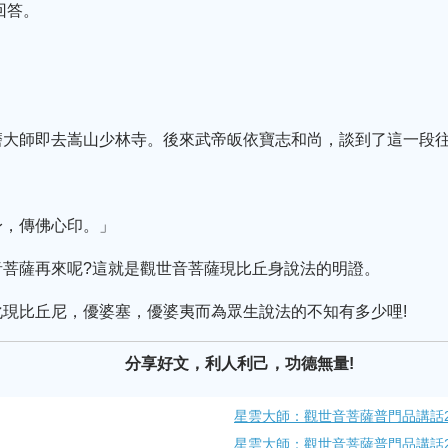
回答。
磨大師即去嵩山少林寺。後來武帝皈依寶志和尚，談到了這一段
身，傳佛心印。」
音菩薩再來呢?這就是觀世音菩薩現比丘身說法的明證。
現比丘尼，優婆塞，優婆夷而為眾生說法的不知有多少哩!
分享好文，利人利己，功德無量!
星雲大師：觀世音菩薩普門品講話2
星雲大師：觀世音菩薩普門品講話2