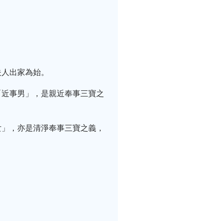
夫人出家為始。
「近事男」，是親近奉事三寶之
女」，亦是清淨奉事三寶之義，