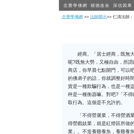
念覺學佛網
積德改命
深信因果
念覺學佛網
>>
法師開示
>> 仁清法
經商。「居士經商，既無
呢?既無大勞，又極自由，所謂
商店，你早晨七點開門，可以吧
的佛弟子的話，你就調整好時
貨是一種欺騙行為，也是一種
秤是一種衡器嘛。對吧?「不
取行為。這個是不允許的。
「不得營屠業，不得營酒
得營戲妓業，就是紅燈區所做
業」。不造養雞養魚，養雞養