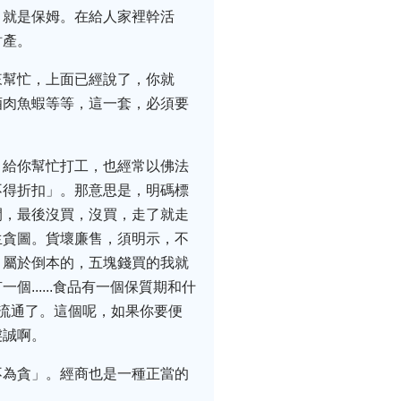
，就是保姆。在給人家裡幹活
財產。
來幫忙，上面已經說了，你就
酒肉魚蝦等等，這一套，必須要
，給你幫忙打工，也經常以佛法
不得折扣」。那意思是，明碼標
間，最後沒買，沒買，走了就走
生貪圖。貨壞廉售，須明示，不
，屬於倒本的，五塊錢買的我就
.....食品有一個保質期和什
流通了。這個呢，如果你要便
虔誠啊。
不為貪」。經商也是一種正當的