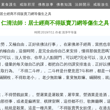
素食護生
戒除邪淫
佛教故事
佛教知識
法師開示
戒殺放生
師：居士經商不得販賣刀網等傷生之具
仁清法師：居士經商不得販賣刀網等傷生之具
時間:2019/7/11 作者:清淨平等蓮
大勞，又極自由，正好依佛法行事」。在家佛弟子經商，當然也
的極自由，這個時間，是完全由你自己來安排，懂得那個意思嗎
?可以，沒人管你。你早上八點開門，可以吧?完全可以，沒人
間，儘量的每天做自己的課，都把自己的功課安排進去，正好以
盜取行為。「不得二斗秤」。二斗秤是什麼意思?斗和秤，都是一
得瞞關稅，不得欺老小」。老少無欺嘛，童叟無欺嘛。瞞關稅，就
業，不得營戲妓業」。營屠業是屠殺業，屠宰業。營酒業是造酒
的那些事，或者是痲將室、棋牌室啊，這些都不行。歌舞廳啊，
魚，統統是殺業。這是一種共業。「不得販賣男女奴僕」。在過