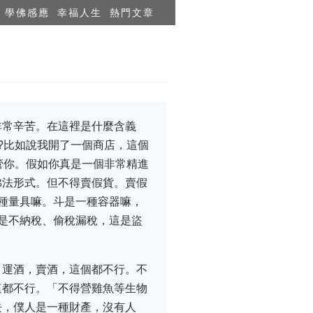
學佛感應
幸福人生
熱門文章
非常辛苦。在這裡是什麼含義
?比如說我開了一個商店，這個
管你。假如你真是一個非常精進
佛法形式。但不得賣假貨。賣假
種量具嘛。斗是一種容器嘛，
是不納稅、偷稅漏稅，這是盜
，運酒，賣酒，這個都不行。不
這都不行。「不得營雞魚等生物
去，僕人是一種財產，沒有人