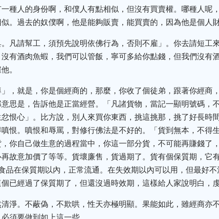
有一種人的身份啊，和僕人有點相似，但沒有買賣權。哪種人呢
相似。過去的奴僕啊，他是能夠販賣，能買賣的，因為他是個人
具。凡請幫工，須預先說明依佛行為，否則不雇」。你去請短工
，沒有酒肉魚蝦，我們可以管飯，寧可多給你點錢，但我們沒有
雇他。
導」，就是，你是個經商的，那麼，你收了個徒弟，跟著你經商
那意思是，告訴他是正當經營。「凡諸貨物，當記一顯明號碼，
生忿恨心」。比方說，別人來買你東西，挑這挑那，挑了好長時
得嗔恨。嗔恨和辱罵，對修行佛法是不好的。「貨到無本，不得
貨，你自己做生意的過程當中，你這一部分貨，不可能再賺錢了
再故意加價了等等。貨壞廉售，貨過期了。貨有個保質期，它有一個.
。食品在保質期以內，正常流通。在失效期以內可以用，但最好不
這個已經過了保質期了，但還沒過時效期，這樣給人家說明白，
然清淨。不蔽偽，不欺哄，性天亦極明顯。果能如此，雖經商亦
。必須要做到如上這一些。