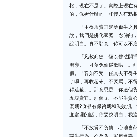
權，現在不是了。實際上現在
的，保姆什麼的，和僕人有點
「不得販賣刀網等傷生之
說，我們是佛化家庭，念佛的
說明白。真不願意，你可以不
「凡教商徒，恆以佛法開
開導。「可藉免偷瞞欺哄」。
價。「客如不受，任其去不得
了唄，再收起來。不要罵，不
得遮蔽」。那意思是，你這個
五塊賣它。那個呢，不能生貪心
麼期?食品有保質期和失效期
宜處理的話，你要說明白，我
「不放貸不負債，心地自
謀生行為。不為貪，就這含義