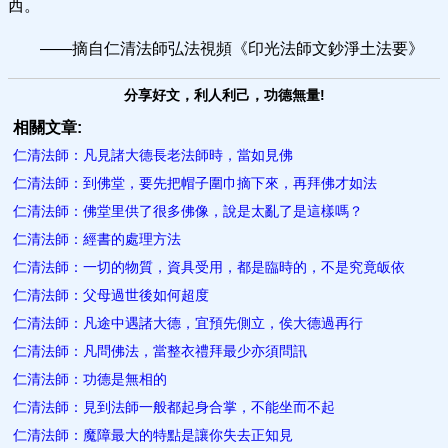
西。
——摘自仁清法師弘法視頻《印光法師文鈔淨土法要》
分享好文，利人利己，功德無量!
相關文章:
仁清法師：凡見諸大德長老法師時，當如見佛
仁清法師：到佛堂，要先把帽子圍巾摘下來，再拜佛才如法
仁清法師：佛堂里供了很多佛像，說是太亂了是這樣嗎？
仁清法師：經書的處理方法
仁清法師：一切的物質，資具受用，都是臨時的，不是究竟皈依
仁清法師：父母過世後如​何超度
仁清法師：凡途中遇諸大德，宜預先側立，俟大德過再行
仁清法師：凡問佛法，當整衣禮拜最少亦須問訊
仁清法師：功德是無相的
仁清法師：見到法師一般都起身合掌，不能坐而不起
仁清法師：魔障最大的特點是讓你失去正知見