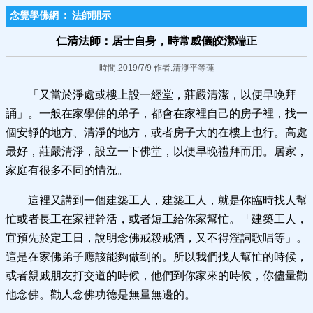
念覺學佛網
:
法師開示
仁清法師：居士自身，時常威儀皎潔端正
時間:2019/7/9 作者:清淨平等蓮
「又當於淨處或樓上設一經堂，莊嚴清潔，以便早晚拜
誦」。一般在家學佛的弟子，都會在家裡自己的房子裡，找一
個安靜的地方、清淨的地方，或者房子大的在樓上也行。高處
最好，莊嚴清淨，設立一下佛堂，以便早晚禮拜而用。居家，
家庭有很多不同的情況。
這裡又講到一個建築工人，建築工人，就是你臨時找人幫
忙或者長工在家裡幹活，或者短工給你家幫忙。「建築工人，
宜預先於定工日，說明念佛戒殺戒酒，又不得淫詞歌唱等」。
這是在家佛弟子應該能夠做到的。所以我們找人幫忙的時候，
或者親戚朋友打交道的時候，他們到你家來的時候，你儘量勸
他念佛。勸人念佛功德是無量無邊的。