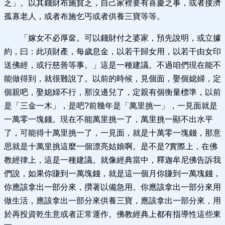
乏」。以其錢財布施貧乏，自己家裡要有喜慶之事，或者接濟
孤寡老人，或者布施乞丐或者供養三寶等等。
「嫁女不必厚奩。可以錢財付之婆家，預先說明，或立據
約，曰：此項財產，每歲息金，以若干歸女用，以若干由女印
送佛經，或行慈善等事。」這是一種建議。不過咱們現在能不
能做得到，就很難說了。以前的時候，見個面，娶個媳婦，定
個親吧，娶媳婦不行，那沒邊兒了，定親有個衡量標準，以前
是「三金一木」，是吧?前幾年是「萬里挑一」，一見面就是
一萬零一塊錢。現在不能萬里挑一了，萬里挑一顯不出水平
了，可能得十萬里挑一了，一見面，就是十萬零一塊錢，那意
思就是十萬里挑這麼一個漂亮姑娘啊。是不是?實際上，在佛
教經律上，這是一種建議。就像經典當中，釋迦牟尼佛告訴我
們說，如果你賺到一萬塊錢，就是這一個月你賺到一萬塊錢，
你應該拿出一部分來，攢著以備急用。你應該拿出一部分來用
做生活，應該拿出一部分來供養三寶，應該拿出一部分來，用
於再投資乾生意或者正常運作。佛教經典上都有指導性這些東