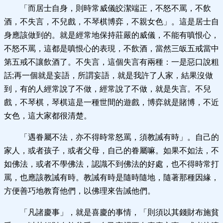
「而居士自身，則時常威儀皎潔端正，不怒不罵，不飲
酒，不失言，不兒戲，不琴棋博弈，不親女色」。這是居士自
身應該做到的。就是經常地保持莊嚴的威儀，不能有嗔恨心，
不怒不罵，這都是嗔恨心的表現，不飲酒，當然三皈五戒當中
第五戒不讓飲酒了。不失言，這個失言有兩種：一是惡口說粗
話;再一個就是妄語，所謂妄語，就是我許了人家，結果沒做
到，有的人經常說了不做，經常說了不做，就是失言。不兒
戲，不琴棋，琴棋這是一種世間的遊戲，博弈就是賭博，不近
女色，這大家都很清楚。
「遇眷屬不法，亦不得時常怒罵，須教誡有時」。自己的
家人，或者孩子，或者父母，自己的眷屬嘛。如果不如法，不
如佛法，或者不學佛法，認識不到佛法的好處，也不得時常打
罵，也應該教誡有時。教誡有時是隨時隨地，隨著那種因緣，
方便善巧地教育他們，以佛理來告誡他們。
「凡諸慶事」，就是喜慶的事情，「則須以其錢財布施貧