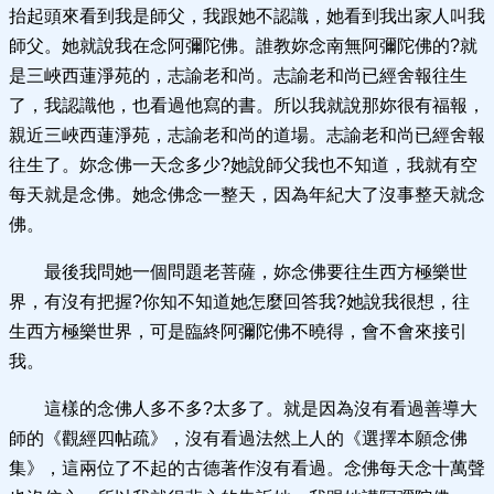
抬起頭來看到我是師父，我跟她不認識，她看到我出家人叫我
師父。她就說我在念阿彌陀佛。誰教妳念南無阿彌陀佛的?就
是三峽西蓮淨苑的，志諭老和尚。志諭老和尚已經舍報往生
了，我認識他，也看過他寫的書。所以我就說那妳很有福報，
親近三峽西蓮淨苑，志諭老和尚的道場。志諭老和尚已經舍報
往生了。妳念佛一天念多少?她說師父我也不知道，我就有空
每天就是念佛。她念佛念一整天，因為年紀大了沒事整天就念
佛。
最後我問她一個問題老菩薩，妳念佛要往生西方極樂世
界，有沒有把握?你知不知道她怎麼回答我?她說我很想，往
生西方極樂世界，可是臨終阿彌陀佛不曉得，會不會來接引
我。
這樣的念佛人多不多?太多了。就是因為沒有看過善導大
師的《觀經四帖疏》，沒有看過法然上人的《選擇本願念佛
集》，這兩位了不起的古德著作沒有看過。念佛每天念十萬聲