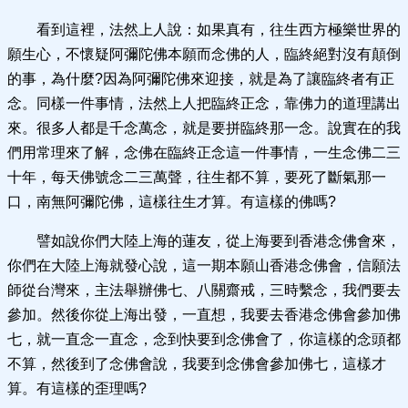
看到這裡，法然上人說：如果真有，往生西方極樂世界的
願生心，不懷疑阿彌陀佛本願而念佛的人，臨終絕對沒有顛倒
的事，為什麼?因為阿彌陀佛來迎接，就是為了讓臨終者有正
念。同樣一件事情，法然上人把臨終正念，靠佛力的道理講出
來。很多人都是千念萬念，就是要拼臨終那一念。說實在的我
們用常理來了解，念佛在臨終正念這一件事情，一生念佛二三
十年，每天佛號念二三萬聲，往生都不算，要死了斷氣那一
口，南無阿彌陀佛，這樣往生才算。有這樣的佛嗎?
譬如說你們大陸上海的蓮友，從上海要到香港念佛會來，
你們在大陸上海就發心說，這一期本願山香港念佛會，信願法
師從台灣來，主法舉辦佛七、八關齋戒，三時繫念，我們要去
參加。然後你從上海出發，一直想，我要去香港念佛會參加佛
七，就一直念一直念，念到快要到念佛會了，你這樣的念頭都
不算，然後到了念佛會說，我要到念佛會參加佛七，這樣才
算。有這樣的歪理嗎?