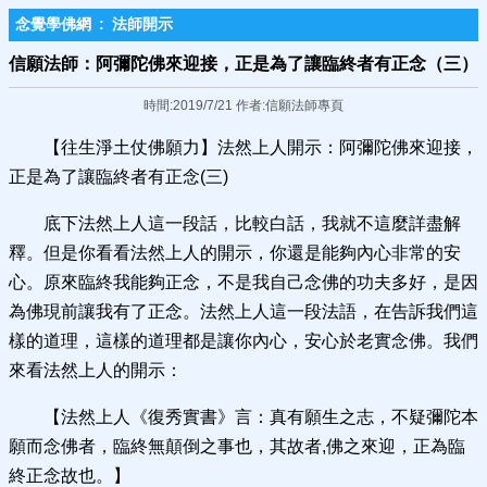
念覺學佛網
:
法師開示
信願法師：阿彌陀佛來迎接，正是為了讓臨終者有正念（三）
時間:2019/7/21 作者:信願法師專頁
【往生淨土仗佛願力】法然上人開示：阿彌陀佛來迎接，
正是為了讓臨終者有正念(三)
底下法然上人這一段話，比較白話，我就不這麼詳盡解
釋。但是你看看法然上人的開示，你還是能夠內心非常的安
心。原來臨終我能夠正念，不是我自己念佛的功夫多好，是因
為佛現前讓我有了正念。法然上人這一段法語，在告訴我們這
樣的道理，這樣的道理都是讓你內心，安心於老實念佛。我們
來看法然上人的開示：
【法然上人《復秀實書》言：真有願生之志，不疑彌陀本
願而念佛者，臨終無顛倒之事也，其故者,佛之來迎，正為臨
終正念故也。】