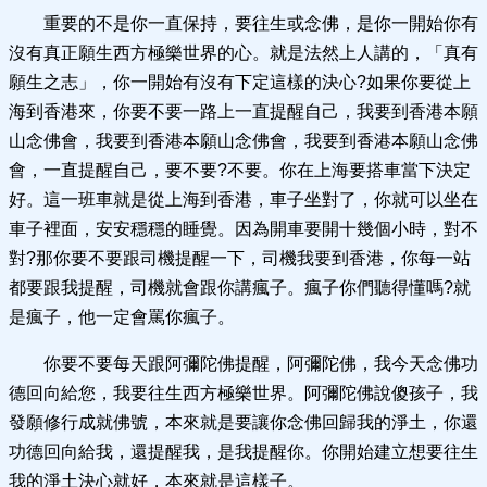
重要的不是你一直保持，要往生或念佛，是你一開始你有
沒有真正願生西方極樂世界的心。就是法然上人講的，「真有
願生之志」，你一開始有沒有下定這樣的決心?如果你要從上
海到香港來，你要不要一路上一直提醒自己，我要到香港本願
山念佛會，我要到香港本願山念佛會，我要到香港本願山念佛
會，一直提醒自己，要不要?不要。你在上海要搭車當下決定
好。這一班車就是從上海到香港，車子坐對了，你就可以坐在
車子裡面，安安穩穩的睡覺。因為開車要開十幾個小時，對不
對?那你要不要跟司機提醒一下，司機我要到香港，你每一站
都要跟我提醒，司機就會跟你講瘋子。瘋子你們聽得懂嗎?就
是瘋子，他一定會罵你瘋子。
你要不要每天跟阿彌陀佛提醒，阿彌陀佛，我今天念佛功
德回向給您，我要往生西方極樂世界。阿彌陀佛說傻孩子，我
發願修行成就佛號，本來就是要讓你念佛回歸我的淨土，你還
功德回向給我，還提醒我，是我提醒你。你開始建立想要往生
我的淨土決心就好，本來就是這樣子。