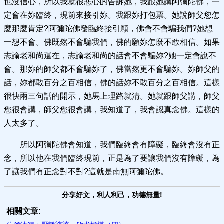
也沒信心，所以我就很悲心的告訴她，我跟她講阿彌陀佛，一
定會在妳臨終，現前來接引妳。我跟妳打包票。她說師父您怎
麼那麼肯定?阿彌陀佛發臨終接引願，佛會不會騙我們?她想
一想不會。佛既然不會騙我們，佛的願妳怎麼不敢相信。如果
志諭老和尚還在，志諭老和尚的話會不會騙妳?她一定會說不
會。那妳的師父都不會騙妳了，佛當然更不會騙妳。妳師父的
話，妳都敢百分之百相信，佛的話妳不敢百分之百相信。這樣
很快兩三句話的開示，她馬上理路就清。她就跟師父講，師父
您很會講，師父您很會講，我知道了，我會認真念佛。這樣的
人太多了。
所以阿彌陀佛會知道，我們臨終會有障礙，臨終會沒有正
念，所以他在我們臨終現前，正是為了要讓我們沒有障礙，為
了讓我們有正念對不對?這就是南無阿彌陀佛。
分享好文，利人利己，功德無量!
相關文章: