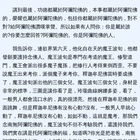
講到最後，功德都屬於阿彌陀佛的，本事都屬於阿彌陀佛
的，榮耀也屬於阿彌陀佛的，包括你都屬於阿彌陀佛的，對不
對?給阿彌陀佛讚嘆掌聲。所以如果有人問你：你是屬於誰
的?你要怎麼回答?阿彌陀佛的。你是阿彌陀佛的人。
我告訴你，連欲界第六天，他化自在天的魔王波旬，他都
發願要護持念佛人。魔王波旬是專門在考道的魔王。修聖道
門，魔王會派出很多魔子魔孫，把修行人考得東倒西歪。不要
說魔王出來考你，派個魔子來考你。釋迦牟尼佛當時要成佛
了，魔王波旬派出他的三個女兒。魔王波旬三個女兒，身材是
非常的標準，三圍是讓你看了是，玲瓏曲線婀娜多姿，看了，
一般男人都會流口水的，真的很漂亮。然後在釋迦牟尼佛的前
面跳舞，但是釋迦牟尼佛有沒有心動?沒有。一般男人早就心
動了，釋迦牟尼佛沒有心動，如如不動，這就是魔考。那我們
念南無阿彌陀佛的，魔王波旬不但不考驗我們，還護持我們。
我們實在講是托阿彌陀佛的福，知道嗎?你光是把老爸，南無