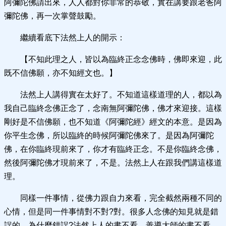
阿彌陀佛請出來，人人都對你非常的恭敬，實在講要跟老爸阿
彌陀佛，再一次掌聲鼓勵。
繼續看底下法然上人的開示：
【不知此理之人，皆以為臨終正念念佛時，佛即來迎，此
既不信佛願，亦不知經文也。】
法然上人講得實在太好了。不知道這樣道理的人，都以為
我自己臨終念佛正念了，念南無阿彌陀佛，佛才來迎接。這樣
剛好是不信佛願，也不知道《阿彌陀經》經文的本意。是因為
你平生念佛，所以臨終的時候阿彌陀佛來了。是因為阿彌陀
佛，在你臨終現前來了，你才有臨終正念。不是你臨終念佛，
然後阿彌陀佛才現前來了，不是。法然上人在跟我們講這樣道
理。
同樣一件事情，從佛力跟自力來看，完全截然兩種不同的
心情，但是同一件事情對不對?對。很多人念佛的知見就是錯
誤的，為什麼錯誤?法然上人的書不看，善導大師的書不看，