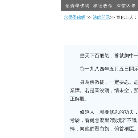
念覺學佛網
積德改命
深信因果
念覺學佛網
>>
法師開示
>> 宣化上人
盡天下百般氣，養就胸中
◎一九八四年五月五日開
身為佛教徒，一定要忍。忍
業障。若是業沒消，情未空，
正解脫。
修道人，就要修忍的功夫
考驗，看爾怎麼辦?覿境若不
轉，向他們豎白旗，俯首稱臣。