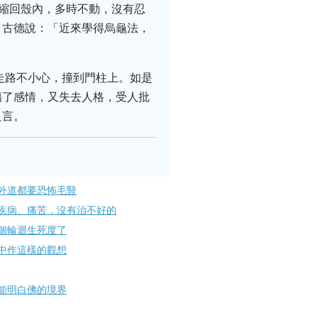
足縮回殼內，多時不動，沒有忍
」古德說：「近來學得烏龜法，
走路不小心，撞到門柱上。如是
傷了感情，又失去人格，受人批
良言。
外道都要恐怖毛豎
疾病、痛苦，沒有治不好的
個輪迴生死度了
中作這樣的觀想
能明白佛的境界