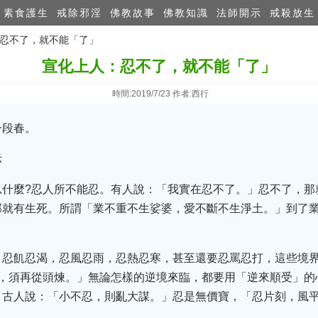
素食護生
戒除邪淫
佛教故事
佛教知識
法師開示
戒殺放生
：忍不了，就不能「了」
宣化上人：忍不了，就不能「了」
時間:2019/7/23 作者:西行
一段春。
示
什麼?忍人所不能忍。有人說：「我實在忍不了。」忍不了，那
那就有生死。所謂「業不重不生娑婆，愛不斷不生淨土。」到了
，忍飢忍渴，忍風忍雨，忍熱忍寒，甚至還要忍罵忍打，這些境
識，須再從頭煉。」無論怎樣的逆境來臨，都要用「逆來順受」的
古人說：「小不忍，則亂大謀。」忍是無價寶，「忍片刻，風平