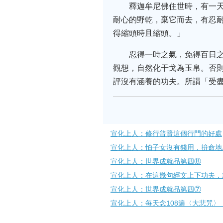
釋迦牟尼佛住世時，有一天
耐心的野乾，棄它而去，有忍
得縮頭時且縮頭。」
忍得一時之氣，免得百日
觀想，自然化干戈為玉帛。否
評沒有涵養的功夫。所謂「受
宣化上人：修行普賢這個行門的好處
宣化上人：怕子女沒有錢用，拚命地
宣化上人：世界成就品第四⑧
宣化上人：在這幾句經文上下功夫，
宣化上人：世界成就品第四⑦
宣化上人：每天念108遍〈大悲咒