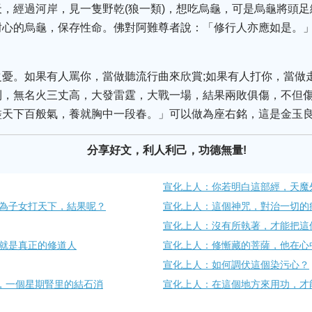
，經過河岸，見一隻野乾(狼一類)，想吃烏龜，可是烏龜將頭
耐心的烏龜，保存性命。佛對阿難尊者說：「修行人亦應如是。
之憂。如果有人罵你，當做聽流行曲來欣賞;如果有人打你，當做
則，無名火三丈高，大發雷霆，大戰一場，結果兩敗俱傷，不但
盡天下百般氣，養就胸中一段春。」可以做為座右銘，這是金玉
分享好文，利人利己，功德無量!
宣化上人：你若明白這部經，天魔
為子女打天下，結果呢？
宣化上人：這個神咒，對治一切的
宣化上人：沒有所執著，才能把這
就是真正的修道人
宣化上人：修慚藏的菩薩，他在心
宣化上人：如何調伏這個染污心？
〉，一個星期腎里的結石消
宣化上人：在這個地方來用功，才