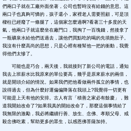
們兩口子就在工廠外面坐著，公司也暫時沒有給錢的意思。這
兩口子也真夠可憐的，孩子還小，家裡老人需要照顧，可是頂
樑柱已經廢了一條腿了，這個家怎麼過啊?看著三十多度的天
氣，他兩口子就這麼坐在廠門口，我掏了一百塊錢，然後拿了
一瓶礦泉水給他們送過去，讓他們買點吃的喝的先填飽肚子。
我沒有什麼高尚的思想，只是心裡有種幫他一把的衝動，我覺
得他們太慘了。
可能也是巧合，兩天後，我就接到了新公司的電話，通知
我去上班薪水比我原來的單位要高，幾乎是原來薪水的兩倍，
就是開頭介紹的情況。如果我們把他看做兩件孤立的事情，也
說得過去，但為什麼好運偏偏降落在我頭上?我覺得一切更有
可能是上天有他的安排。古人有言「積善之家必有餘慶」，難
道我開始改命了?如果我真的開始改命了，那麼這個事情給了
我無限的激勵，我必將繼續行善、放生、念佛、孝順父母、戒
殺念佛吃素，幫助更多的眾生，以感恩佛菩薩加持。