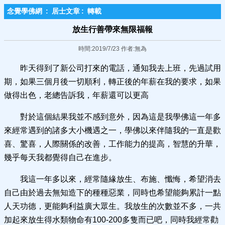
念覺學佛網
:
居士文章
:
轉載
放生行善帶來無限福報
時間:2019/7/23 作者:無為
昨天得到了新公司打來的電話，通知我去上班，先過試用
期，如果三個月後一切順利，轉正後的年薪在我的要求，如果
做得出色，老總告訴我，年薪還可以更高
對於這個結果我並不感到意外，因為這是我學佛這一年多
來經常遇到的諸多大小機遇之一，學佛以來伴隨我的一直是歡
喜、驚喜，人際關係的改善，工作能力的提高，智慧的升華，
幾乎每天我都覺得自己在進步。
我這一年多以來，經常隨緣放生、布施、懺悔，希望消去
自己由於過去無知造下的種種惡業，同時也希望能夠累計一點
人天功德，更能夠利益廣大眾生。我放生的次數並不多，一共
加起來放生得水類物命有100-200多隻而已吧，同時我經常勸