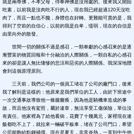
就是兩尊佛，不孝父母，侍奉神佛是沒用處的。後來我又開始
吃素，以前我是沒肉吃不行的人，現在我已經超過120天沒吃
肉了，而且一點也不饞，身體也在好轉。更難能可貴的是，我
得到了空前的自信心，以前的我是自卑，懦弱，現在的自信是
由里向外的散發。
世間一切的關係不過是感召，一顆奉獻的心感召來的是逐
漸豐富的物質回報和十分融洽的人際關係，一顆自私的心感召
來的卻是讓人無比悽慘的悲涼和惡劣的人際關係。我深深地體
會到這個原理原則。
三天前，我們公司的一個員工堵在了公司的廠門口，後來
我了解到是這樣的：他原來是我們單位的工人，由於下班途中
一次交通事故導致他一條腿癱瘓，因為他是騎機車造成的事
故，而且他沒有駕照，屬於違章，無法享受工傷保險，單位沒
有責任。他家裡為了給他看病，花費了十幾萬元，家裡現在連
飯都吃不上了，就拉來一輛破平板車，堵在了公司門口，希望
公司能夠給點錢補償。現在是夏天，非常炎熱，一直到中午他