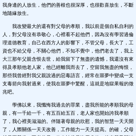
我身邊的人放生，他們的善根也很深厚，也很歡喜放生，不斷
地隨緣放生。
我改變最大的還有對父母的孝順，我以前是個自私自利的
人，對父母沒有恭敬心，心裡看不起他們，因為沒有學習過倫
理道德教育，自己在西方人的影響下，不管父母，長大了，工
資也不給父母，不關心他們，不知不覺中，他們老去了，我上
大三那年父親含恨去世，給我留下了無盡的遺憾，我還沒有來
得及孝順他老人家，他已經離我而去了，空留我無盡的悔恨，
那些我曾經對我父親說過的惡毒語言，經常在噩夢中變成一支
支毒箭向我射過來，使我在噩夢中驚醒，這就是地獄果報的徵
兆吧。
學佛以來，我懺悔我過去的罪業，盡我所能的孝順我的母
親，有一千給一千，有五百給五百，老人家也開始誇我孝順
了，我心裡美滋滋的。伴隨著母親的欣慰，我的智慧一天天開
了，人際關係一天天改善，工作能力一天天提高。的確，父母