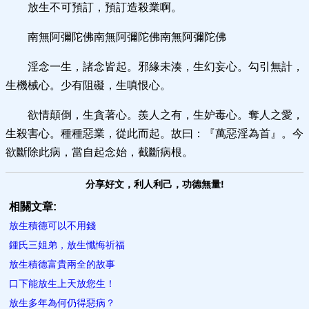
放生不可預訂，預訂造殺業啊。
南無阿彌陀佛南無阿彌陀佛南無阿彌陀佛
淫念一生，諸念皆起。邪緣未湊，生幻妄心。勾引無計，
生機械心。少有阻礙，生嗔恨心。
欲情顛倒，生貪著心。羨人之有，生妒毒心。奪人之愛，
生殺害心。種種惡業，從此而起。故曰：『萬惡淫為首』。今
欲斷除此病，當自起念始，截斷病根。
分享好文，利人利己，功德無量!
相關文章:
放生積德可以不用錢
鍾氏三姐弟，放生懺悔祈福
放生積德富貴兩全的故事
口下能放生上天放您生！
放生多年為何仍得惡病？