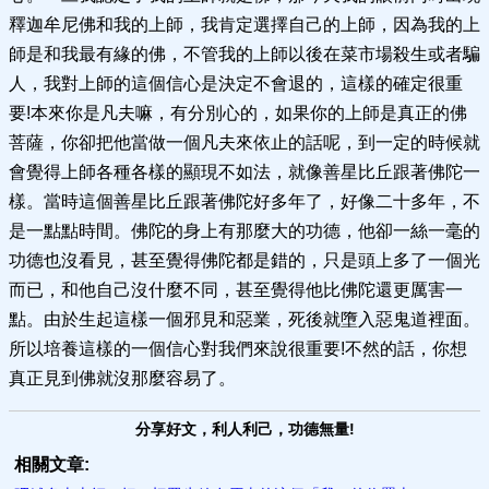
釋迦牟尼佛和我的上師，我肯定選擇自己的上師，因為我的上
師是和我最有緣的佛，不管我的上師以後在菜市場殺生或者騙
人，我對上師的這個信心是決定不會退的，這樣的確定很重
要!本來你是凡夫嘛，有分別心的，如果你的上師是真正的佛
菩薩，你卻把他當做一個凡夫來依止的話呢，到一定的時候就
會覺得上師各種各樣的顯現不如法，就像善星比丘跟著佛陀一
樣。當時這個善星比丘跟著佛陀好多年了，好像二十多年，不
是一點點時間。佛陀的身上有那麼大的功德，他卻一絲一毫的
功德也沒看見，甚至覺得佛陀都是錯的，只是頭上多了一個光
而已，和他自己沒什麼不同，甚至覺得他比佛陀還更厲害一
點。由於生起這樣一個邪見和惡業，死後就墮入惡鬼道裡面。
所以培養這樣的一個信心對我們來說很重要!不然的話，你想
真正見到佛就沒那麼容易了。
分享好文，利人利己，功德無量!
相關文章: