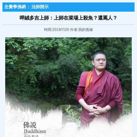
念覺學佛網
:
法師開示
呷絨多吉上師：上師在菜場上殺魚？還罵人？
時間:2019/7/26 作者:我的善緣