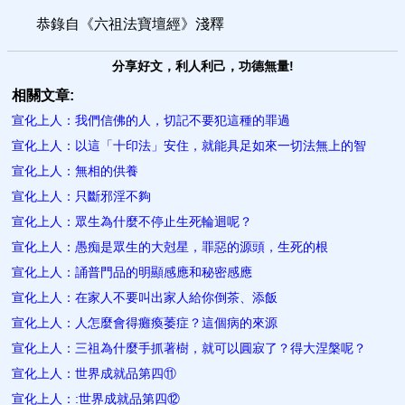
恭錄自《六祖法寶壇經》淺釋
分享好文，利人利己，功德無量!
相關文章:
宣化上人：我們信佛的人，切記不要犯這種的罪過
宣化上人：以這「十印法」安住，就能具足如來一切法無上的智
宣化上人：無相的供養
宣化上人：只斷邪淫不夠
宣化上人：眾生為什麼不停止生死輪迴呢？
宣化上人：愚痴是眾生的大尅星，罪惡的源頭，生死的根
宣化上人：誦普門品的明顯感應和秘密感應
宣化上人：在家人不要叫出家人給你倒茶、添飯
宣化上人：人怎麼會得癱瘓萎症？這個病的來源
宣化上人：三祖為什麼手抓著樹，就可以圓寂了？得大涅槃呢？
宣化上人：世界成就品第四⑪
宣化上人：:世界成就品第四⑫