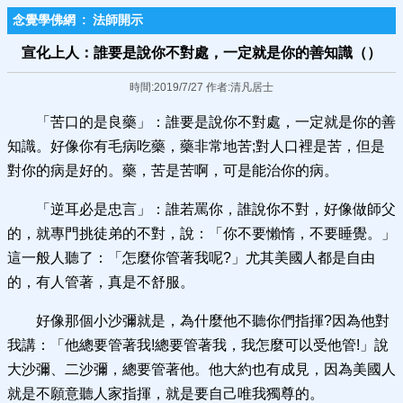
念覺學佛網
:
法師開示
宣化上人：誰要是說你不對處，一定就是你的善知識（）
時間:2019/7/27 作者:清凡居士
「苦口的是良藥」：誰要是說你不對處，一定就是你的善
知識。好像你有毛病吃藥，藥非常地苦;對人口裡是苦，但是
對你的病是好的。藥，苦是苦啊，可是能治你的病。
「逆耳必是忠言」：誰若罵你，誰說你不對，好像做師父
的，就專門挑徒弟的不對，說：「你不要懶惰，不要睡覺。」
這一般人聽了：「怎麼你管著我呢?」尤其美國人都是自由
的，有人管著，真是不舒服。
好像那個小沙彌就是，為什麼他不聽你們指揮?因為他對
我講：「他總要管著我!總要管著我，我怎麼可以受他管!」說
大沙彌、二沙彌，總要管著他。他大約也有成見，因為美國人
就是不願意聽人家指揮，就是要自己唯我獨尊的。