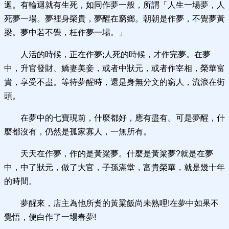
迴。有輪迴就有生死，如同作夢一般，所謂「人生一場夢，人
死夢一場。夢裡身榮貴，夢醒在窮鄉。朝朝是作夢，不覺夢黃
梁。夢中若不覺，枉作夢一場。」
人活的時候，正在作夢;人死的時候，才作完夢。在夢
中，升官發財、嬌妻美妾，或者中狀元，或者作宰相，榮華富
貴，享受不盡。等待夢醒時，還是身無分文的窮人，流浪在街
頭。
在夢中的七寶現前，什麼都好，應有盡有。可是夢醒，什
麼都沒有，仍然是孤家寡人，一無所有。
天天在作夢，作的是黃粱夢。什麼是黃粱夢?就是在夢
中，中了狀元，做了大官，子孫滿堂，富貴榮華，就是幾十年
的時間。
夢醒來，店主為他所煑的黃粱飯尚未熟哩!在夢中如果不
覺悟，便白作了一場春夢!