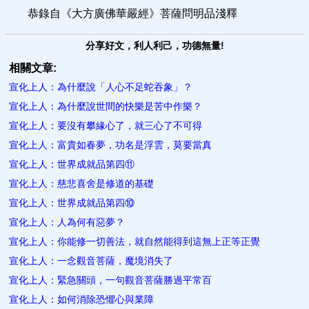
恭錄自《大方廣佛華嚴經》菩薩問明品淺釋
分享好文，利人利己，功德無量!
相關文章:
宣化上人：為什麼說「人心不足蛇吞象」？
宣化上人：為什麼說世間的快樂是苦中作樂？
宣化上人：要沒有攀緣心了，就三心了不可得
宣化上人：富貴如春夢，功名是浮雲，莫要當真
宣化上人：世界成就品第四⑪
宣化上人：慈悲喜舍是修道的基礎
宣化上人：世界成就品第四⑩
宣化上人：人為何有惡夢？
宣化上人：你能修一切善法，就自然能得到這無上正等正覺
宣化上人：一念觀音菩薩，魔境消失了
宣化上人：​緊急關頭，一句觀音菩薩勝過平常百
宣化上人：如何消除恐懼心與業障