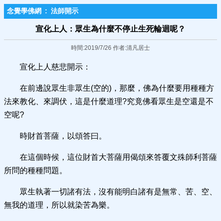
念覺學佛網
:
法師開示
宣化上人：眾生為什麼不停止生死輪迴呢？
時間:2019/7/26 作者:清凡居士
宣化上人慈悲開示：
在前邊說眾生非眾生(空的)，那麼，佛為什麼要用種種方
法來教化、來調伏，這是什麼道理?究竟佛看眾生是空還是不
空呢?
時財首菩薩，以頌答曰。
在這個時候，這位財首大菩薩用偈頌來答覆文殊師利菩薩
所問的種種問題。
眾生執著一切諸有法，沒有能明白諸有是無常、苦、空、
無我的道理，所以就染苦為樂。