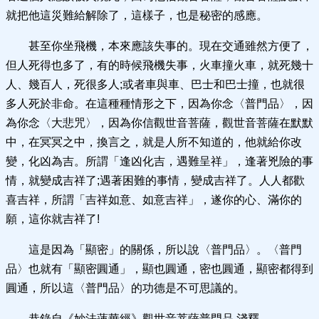
就把他這災難給解除了，這樣子，也是秘密的感應。
甚至你坐飛機，本來應該失事的。現在交通雖然方便了，
但人死得也多了，有的時候飛機失事，火車撞火車，就死幾十
人、幾百人，死很多人;或者車與車、巴士和巴士撞，也就很
多人死於非命。在這種種情形之下，因為你念〈普門品〉，因
為你念〈大悲咒〉，因為你信觀世音菩薩，觀世音菩薩在默默
中，在冥冥之中，換言之，就是人所不知道的，他就給你改
變，化凶為吉。所謂「逢凶化吉，遇難呈祥」，逢著兇險的事
情，就變成吉祥了;遇著困難的事情，變成吉祥了。人人都歡
喜吉祥，所謂「吉祥如意、如意吉祥」，遂你的心、滿你的
願，這你就吉祥了!
這是因為「顯密」的關係，所以說〈普門品〉。〈普門
品〉也就有「顯密圓通」，顯也圓通，密也圓通，顯密都得到
圓通，所以這〈普門品〉的功德是不可思議的。
恭錄自《妙法蓮華經》觀世音菩薩普門品 淺釋