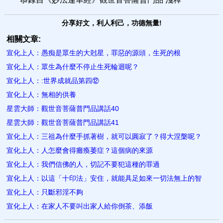
分享好文，利人利己，功德無量!
相關文章:
宣化上人：愚痴是眾生的大尅星，罪惡的源頭，生死的根
宣化上人：眾生為什麼不停止生死輪迴呢？
宣化上人：:世界成就品第四⑫
宣化上人：無相的供養
星雲大師：觀世音菩薩普門品講話40
星雲大師：觀世音菩薩普門品講話41
宣化上人：三祖為什麼手抓著樹，就可以圓寂了？得大涅槃呢？
宣化上人：人怎麼會得癱瘓萎症？這個病的來源
宣化上人：我們信佛的人，切記不要犯這種的罪過
宣化上人：以這「十印法」安住，就能具足如來一切法無上的智
宣化上人：只斷邪淫不夠
宣化上人：在家人不要叫出家人給你倒茶、添飯