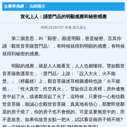
念覺學佛網
:
法師開示
宣化上人：誦普門品的明顯感應和秘密感應
時間:2019/7/27 作者:清凡居士
第二個意思，叫「顯密」;顯是明顯，密是秘密。言其你
誦〈觀世音菩薩普門品〉，有時候就得到明顯的感應，有時候
就得到秘密的感應。
明顯的感應，就是人人能看見，人人也都懂得。譬如觀世
音菩薩救護眾生，〈普門品〉上說：「設入大火，火不能
焚。」《楞嚴經》上，觀音菩薩述耳根圓通時也說「火不能
燒」、「性火真空，性空真火」。譬如你正在房裡，房外邊無
意中起了火，或者鄰居起了火了，這時候，只要你一心相信觀
世音菩薩，能誠心念觀世音菩薩，真真地有信心，那麼即使鄰
居的房子燒了，你的房子也不會燒的。可是這要無意中的，而
不是故意。如果你故意去點一把火，試試看這個房子燒不燒?