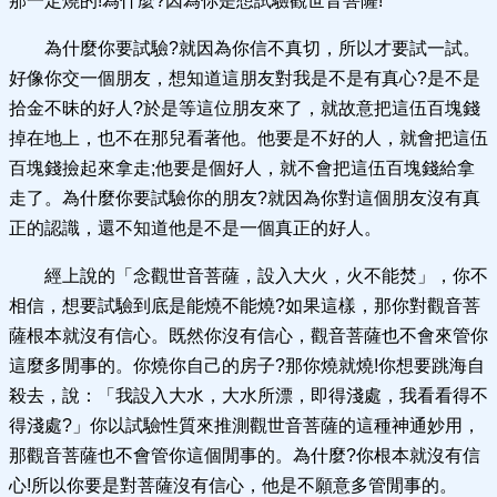
那一定燒的!為什麼?因為你是想試驗觀世音菩薩!
為什麼你要試驗?就因為你信不真切，所以才要試一試。
好像你交一個朋友，想知道這朋友對我是不是有真心?是不是
拾金不昧的好人?於是等這位朋友來了，就故意把這伍百塊錢
掉在地上，也不在那兒看著他。他要是不好的人，就會把這伍
百塊錢撿起來拿走;他要是個好人，就不會把這伍百塊錢給拿
走了。為什麼你要試驗你的朋友?就因為你對這個朋友沒有真
正的認識，還不知道他是不是一個真正的好人。
經上說的「念觀世音菩薩，設入大火，火不能焚」，你不
相信，想要試驗到底是能燒不能燒?如果這樣，那你對觀音菩
薩根本就沒有信心。既然你沒有信心，觀音菩薩也不會來管你
這麼多閒事的。你燒你自己的房子?那你燒就燒!你想要跳海自
殺去，說：「我設入大水，大水所漂，即得淺處，我看看得不
得淺處?」你以試驗性質來推測觀世音菩薩的這種神通妙用，
那觀音菩薩也不會管你這個閒事的。為什麼?你根本就沒有信
心!所以你要是對菩薩沒有信心，他是不願意多管閒事的。