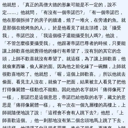
他就想，「真正的高僧大德的形象可能是不一定的，說不
定……」他就問，「有沒有一個帝諾巴?」「有一個帝諾巴，
他在那個拆掉了的房子的牆邊，燒了一堆火，在旁邊釣魚。就
是那個在燒烤魚的人」。於是他看見了就去頂禮，說「攝受
我」。帝諾巴說，「我這個樣子還能攝受別人嗎?」他說，
「不管怎麼樣要攝受我」。他跟著帝諾巴尊者的時候，只要能
讓上師歡喜他就覺得他的修行有希望了，沒有別的其它的念
頭，上師不歡喜就沒有希望了。就這樣，為了讓上師歡喜，他
就偷東西嘛，偷人家的面。因為他之前化緣了一碗麵，上師就
很歡喜地吃了。他就想，「喔，這個上師歡喜。」所以他就去
偷面。看見主人沒在，就偷了一把面，結果被主人看見了把他
打得像屍體一樣動也不能動。因此他的名字就叫「痛得像死了
一樣」，那諾巴是這個意思，帝諾巴給他取的名字，藏文的意
思是「痛得像屍體一樣」。有一次在一個九層樓的高樓上，上
師就隨便地說了說：「這裡會不會有人跳下去?」他想，「上
師喜歡這個。」他一剎那地沒有第二個念頭地馬上跳了下去，