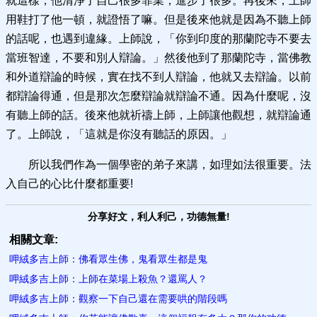
就這樣，他清淨了自己很多罪業，進步了很多。再後來，上師
用鞋打了他一頓，就證悟了嘛。但是後來他就是因為不聽上師
的話呢，也遇到違緣。上師說，「你到印度的那蘭陀寺不要去
當班智達，不要和別人辯論。」然後他到了那蘭陀寺，當佛教
和外道辯論的時候，實在找不到人辯論，他就又去辯論。以前
都辯論得通，但是那次怎麼辯論就辯論不通。因為什麼呢，沒
有聽上師的話。後來他就祈禱上師，上師讓他觀想，就辯論通
了。上師說，「這就是你沒有聽話的原因。」
所以我們作為一個學密的弟子來講，如理如法很重要。法
入自己的心比什麼都重要!
分享好文，利人利己，功德無量!
相關文章:
呷絨多吉上師：佛看眾生佛，鬼看眾生都是鬼
呷絨多吉上師：上師在菜場上殺魚？還罵人？
呷絨多吉上師：觀察一下自己還在需要哄的階段嗎