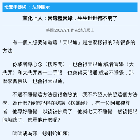
念覺學佛網
:
法師開示
宣化上人：因這種因緣，生生世世都不窮了
時間:2019/9/1 作者:清凡居士
有一個人想要知道這「天眼通」是怎麼樣得的?有很多的
方法。
你或者專心念〈楞嚴咒〉，也會得天眼通;或者習學〈大
悲咒〉和大悲咒四十二手眼，也會得天眼通;或者不睡覺，那
麼學習佛法，也會得天眼通。
不過不睡覺這方法是很危險的，我不希望人依照這個方法
學。為什麼?你們記得在我講《楞嚴經》，有一位阿那律尊
者，他專好睡覺，以後被佛罵了，他就七天不睡覺，然後把眼
睛就瞎了。佛罵他什麼呢?
咄咄胡為寐，螺螄蛤蚌類;