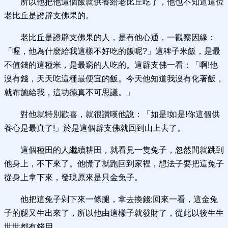
所以他把他這個飯就供養給老比丘吃了，他也不知道這位
老比丘是證辟支佛果的。
老比丘是證辟支佛果的人，是有他心通，一觀察因緣：
「喔，他為什麼給我這樣不好吃的飯呢?」這稗子米飯，是最
不值錢的這種米，是最窮的人吃的。這辟支佛一看：「啊!他
沒有錢，天天吃這種最便宜的飯。今天他知道我沒有化著飯，
就布施給我，這功德真不可思議。」
對他就特別歡喜，就很讚嘆他說：「如是!如是!你這個供
養心是最真了!」於是這個辟支佛就回到山上去了。
這個種田的人繼續耕田，就看見一隻兔子，忽然間就跳到
他身上，不下來了。他慌了就跑回到家裡，想法子要把這兔子
從身上拿下來，發現原來是只金兔子。
他把這兔子剁下來一條腿，拿去換錢;回來一看，這金兔
子的腿又生出來了，所以他由這樣子就發財了，從此以後生生
世世都有錢用。