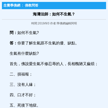
念覺學佛網
:
佛教問答
海濤法師：如何不生氣？
時間:2019/9/3 作者:學佛網編輯阿明
問：
如何不生氣?
答：
你要了解生氣跟不生氣的優、缺點。
生氣有什麼缺點?
首先，佛說愛生氣不修忍辱的人，長相醜陋又痲煩；
二、損福報；
三、沒有人緣；
四、口才不好；
五、死後下地獄。