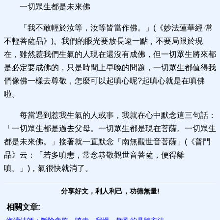
一切眾生都是未來佛
「我不敢輕於汝等，汝等皆當作佛。」(《妙法蓮華經·常
不輕菩薩品》)。我們的眼光要放長遠一點，不要局限於現
在，雖然惹我們生氣的人現在還沒有成佛，但一切眾生將來都
是必定要成佛的，只是時間上早晚的問題，一切眾生都值得我
們像佛一樣去尊敬，怎麼可以起嗔心呢?起嗔心就是在嗔佛
啦。
每當遇到惹我生氣的人或事，我就在心中默念這三句話：
「一切眾生都是過去父母。一切眾生都是現在菩薩。一切眾生
都是未來佛。」接著就一直默念「南無觀世音菩薩」(《普門
品》云：「若多嗔恚，常念恭敬觀世音菩薩，便得離
嗔。」)，氣很快就消了。
分享好文，利人利己，功德無量!
相關文章: