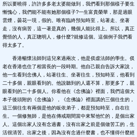
所以要曉得，許許多多老太婆能做到，我們看到那個樣子要生
慚愧心，我們能不能有她那個樣子?一生富貴榮華，那是過眼
雲煙，曇花一現，假的。唯有臨終預知時至，站著走、坐著
走，沒有病苦，這一著是真的，幾個人能比得上。所以，真正
覺悟的人，真正聰明人，修什麼?就修這個。這個例子我們看
得太多了。
香港暢懷法師到這兒來過兩次，他是倓虛法師的學生。倓
老在香港也住了相當長的一段時期。他自己親自告訴大家說，
他一生看到念佛人，站著往生、坐著往生，預知時至，他看到
二十多個，親眼看到的。他說聽到的人還不算，那更多了，親
眼看到的二十多個人。你看他在《念佛論》裡面，我們這個大
本子後頭附的《念佛論》，《念佛論》裡面講的三個往生的，
這三個往生有兩個是他的皈依弟子，都是預知時至，自在往
生。一個修無師，是他在傳戒期間當中來幫他忙的，是個出家
人。這個出家人沒有念過書，沒有出家之前是個做苦工的，生
活很清苦。出家之後，因為沒有念過什麼書，也不懂得什麼經