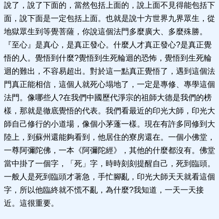
說了，說了下面的，當然包括上面的，說上面不見得能包括下
面，說下面是一定包括上面。也就是說十方世界九界眾生，從
地獄眾生到等覺菩薩，你說這個法門多麼廣大、多麼殊勝。
『至心』是真心，是真正發心。什麼人才真正發心?是真正覺
悟的人。覺悟到什麼?覺悟到生死輪迴的恐怖，覺悟到生死輪
迴的難出，不容易超出。對於這一點真正覺悟了，遇到這個法
門真正能相信，這個人就死心塌地了，一定是專修、專學這個
法門。像哪些人?在我們中國歷代淨宗的祖師大德是我們的榜
樣，那就是徹底覺悟的代表。我們看最近的印光大師，印光大
師自己修行的小道場，像個小茅蓬一樣。現在有許多同修到大
陸上，到蘇州還能夠看到，他居住的寮房還在。一個小佛堂，
一尊阿彌陀佛，一本《阿彌陀經》，其他的什麼都沒有。佛堂
當中掛了一個字，「死」字，時時刻刻提醒自己，死到臨頭。
一般人是死到臨頭才著急，手忙腳亂，印光大師天天就看這個
字，所以他臨終就不慌不亂，為什麼?我知道，一天一天接
近。這很重要。