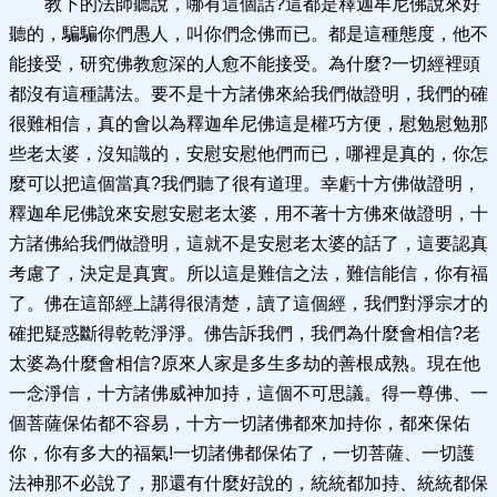
教下的法師聽說，哪有這個話?這都是釋迦牟尼佛說來好
聽的，騙騙你們愚人，叫你們念佛而已。都是這種態度，他不
能接受，研究佛教愈深的人愈不能接受。為什麼?一切經裡頭
都沒有這種講法。要不是十方諸佛來給我們做證明，我們的確
很難相信，真的會以為釋迦牟尼佛這是權巧方便，慰勉慰勉那
些老太婆，沒知識的，安慰安慰他們而已，哪裡是真的，你怎
麼可以把這個當真?我們聽了很有道理。幸虧十方佛做證明，
釋迦牟尼佛說來安慰安慰老太婆，用不著十方佛來做證明，十
方諸佛給我們做證明，這就不是安慰老太婆的話了，這要認真
考慮了，決定是真實。所以這是難信之法，難信能信，你有福
了。佛在這部經上講得很清楚，讀了這個經，我們對淨宗才的
確把疑惑斷得乾乾淨淨。佛告訴我們，我們為什麼會相信?老
太婆為什麼會相信?原來人家是多生多劫的善根成熟。現在他
一念淨信，十方諸佛威神加持，這個不可思議。得一尊佛、一
個菩薩保佑都不容易，十方一切諸佛都來加持你，都來保佑
你，你有多大的福氣!一切諸佛都保佑了，一切菩薩、一切護
法神那不必說了，那還有什麼好說的，統統都加持、統統都保