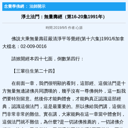
念覺學佛網
:
法師開示
淨土法門：無量壽經（第16-20集1991年）
時間:2019/9/5 作者:心源
佛說大乘無量壽莊嚴清淨平等覺經(第十六集)1991/6加拿
大檔名：02-009-0016
請掀開經本四十七面，倒數第四行：
【三輩往生第二十四】
在前面一章，我們很明顯的看到，這部經、這個法門是十
方無量無邊諸佛共同讚嘆的，幾乎沒有一尊佛例外，這一點我
們要特別留意。然後你才能夠體會，才能夠真正認識這部經
典，認識這個法門，這是最重要的。所以佛給我們講，這個法
門非常非常的難信。實在講，大家能夠在這一章當中體會到，
這個法門就不難信，為什麼?是一切諸佛推薦的，一切諸佛介