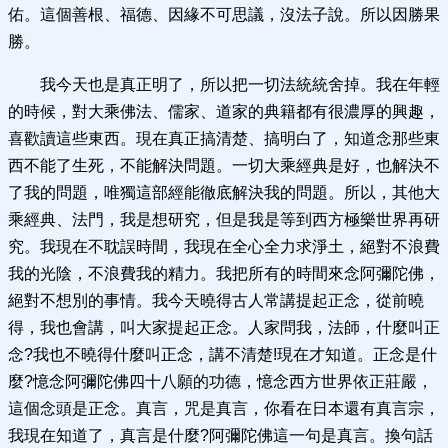
佑。這個善根、福德、因緣不可思議，沒法子說。所以因勝果
勝。
我今天也是真正明了，所以把一切法統統舍掉。我在年輕
的時候，對大乘佛法、儒家、道家的典籍都有很濃厚的興趣，
喜歡讀這些東西。現在真正搞清楚、搞明白了，知道念那些東
西不能了生死，不能解決問題。一切大乘經典是好，也解決不
了我的問題，唯獨這部經能徹底解決我的問題。所以，其他大
乘經典、法門，我是想研究，但是我是等到西方極樂世界再研
究。我現在不耽誤時間，我現在全心全力求淨土，絕對不浪費
我的光陰，不浪費我的精力。我把所有的時間來念阿彌陀佛，
絕對不想別的事情。我今天曉得古人常講提起正念，從前曉
得，我也會講，叫大家提起正念。人家問我，法師，什麼叫正
念?我也不曉得什麼叫正念，講不清楚!現在才知道。正念是什
麼?憶念阿彌陀佛四十八願的功德，憶念西方世界依正莊嚴，
這個念頭是正念。真言，咒是真言，你看在日本還有真言宗，
我現在知道了，真言是什麼?阿彌陀佛這一句是真言。換句話