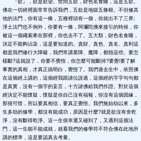
『欲』，欲是欲望。世間五欲，財色名食睡，這是五欲。
佛在一切經裡面常常告訴我們，五欲是地獄五條根。不但修其
他的法門，你有這一條，五種裡頭有一個，你就出不了三界;
淨土法門也不例外，你要有一條，阿彌陀佛來接引的時候，你
被這一個繩索牽在那裡，你也去不了。五大類，財色名食睡，
決定不能夠沾染，這是要知道的。貪財、貪色、貪名、貪利這
都是我們修行大障礙，我們常講業障、魔障，都指這些。要怎
樣斷?這就說了，你要不覺悟，你怎麼可能斷掉?要覺!要了解
事實的真相，才真正搞明白，覺悟了。我們過去生中，依照佛
在這個經上講的，這個經我跟諸位說過，這個經的字字句句都
是真實，沒有一個字的妄言，十方諸佛給我們作證。對於這個
經決定不能懷疑，懷疑是你自己沒有福報，你沒有這個因緣，
那很可惜，所以要真相信，要真正覺悟。我們無始劫以來，多
生多劫的修學，都沒有能成功，原因是什麼?就是欲沒有舍乾
淨，沒有斷得乾淨。這一生很幸運又碰到了，又遇到這個法
門，這一生能不能成就，就看我們的修學符不符合佛在此地所
講的標準，這是要認真去考量。