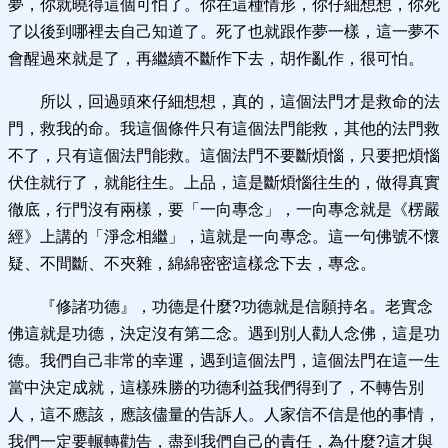
夢，你就曉得這個可怕了。你在這種情形，你仔細想想，你死
了以後到哪裡去自己知道了。死了也就跟作夢一樣，這一夢不
會醒過來就是了，再繼續不斷作下去，胡作亂作，很可怕。
所以，回過頭來仔細想想，真的，這個法門才是救命的法
門，救我的命。我這個條件只有這個法門能救，其他的法門救
不了，只有這個法門能救。這個法門不要斷煩惱，只要把煩惱
伏住就行了，就能往生。上品，這是斷煩惱往生的，做得真實
徹底，行門沒有兩樣，要「一向專念」，一向專念就是《楞嚴
經》上講的「淨念相繼」，這就是一向專念。這一句佛號不懷
疑、不間斷、不夾雜，綿綿密密這樣念下去，專念。
『修諸功德』，功德是什麼?功德就是信願持名。老實念
佛這就是功德，決定沒有第二念。遇到別人勸人念佛，這是功
德。我們自己非常的幸運，遇到這個法門，這個法門在這一生
當中決定成就，這樣殊勝的功德利益我們得到了，不轉告別
人，這不應該，應該儘量的告訴人。人家信不信是他的事情，
我們一定要輾轉勸告，盡到我們自己的責任，為什麼?這才與