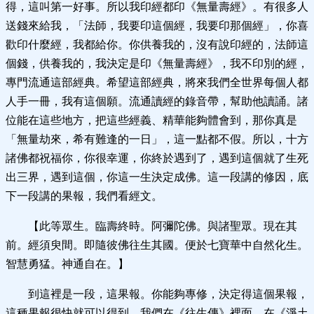
得，這叫第一好事。所以我印經都印《無量壽經》。有很多人
送錢來給我，「法師，我要印這個經，我要印那個經」，你喜
歡印什麼經，我都給你。你供養我的，沒有說印經的，法師這
個錢，供養我的，我決定是印《無量壽經》，我不印別的經，
專門流通這部經典。希望這部經典，將來我們全世界每個人都
人手一冊，我有這個願。流通讀經的錄音帶，幫助他讀誦。諸
位能在這些地方，把這些經義、精華能夠體會到，那你真是
「無量劫來，希有難逢的一日」，這一點都不假。所以，十方
諸佛都祝福你，你很幸運，你終於遇到了，遇到這個就了生死
出三界，遇到這個，你這一生決定成佛。這一段講的修因，底
下一段講的果報，我們看經文。
【此等眾生。臨壽終時。阿彌陀佛。與諸聖眾。現在其
前。經須臾間。即隨彼佛往生其國。便於七寶華中自然化生。
智慧勇猛。神通自在。】
到這裡是一段，這果報。你能夠專修，決定得這個果報，
這種果報很快就可以得到。我們在《往生傳》裡面、在《淨土