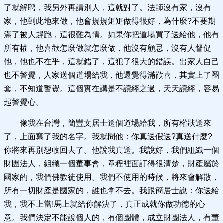
了就解聘，我另外再請別人，這就對了。法師沒有家，沒有
家，他到此地來做，他會規規矩矩做得很好，為什麼?不要期
滿了被人趕跑，這很難為情。如果你把道場買了送給他，他有
所有權，他喜歡怎麼做就怎麼做，他沒有顧忌，沒有人督促
他，他也不在乎，這就錯了，這犯了很大的錯誤。出家人自己
也不警覺，人家送個道場給我，他還覺得滿歡喜，其實上了圈
套，不知道警覺。這個實在講是不讀經之過，天天讀經，容易
起警覺心。
像我在台灣，簡豐文居士送個道場給我，所有權狀送來
了，上面寫了我的名字。我就問他：你真送假送?真送什麼?
你將來再別想收回去了。他說我真送。我說好，我們組織一個
財團法人，組織一個董事會，章程裡面訂得很清楚，財產屬於
國家的，我們佛教徒使用。我們不使用的時候，將來會解散，
所有一切財產是國家的，誰也拿不去。我跟簡居士說：你送給
我，我不上當!馬上就給你解決了，真正成就你做功德的心
意。我們決定不能說個人的，有個團體，成立財團法人，有董