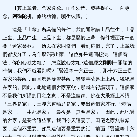
【其上輩者。舍家棄欲。而作沙門。發菩提心。一向專
念。阿彌陀佛。修諸功德。願生彼國。】
這是『上輩』所具備的條件，我們通常講上品往生，上品
上生、上品中生、上品下生，都是屬於上輩。條件裡面第一個
要『舍家棄欲』，所以在家同修們一看到這個，完了，上輩我
們都沒分了，為什麼?要出家。諸位如果這個想法、這個看
法，你的心就太粗了，怎麼說心太粗?這個經文剛剛一開端的
時候，我們不就看到嗎?「賢護等十六正士」，那十六正士是
在家的菩薩，而且都是等覺菩薩，等覺菩薩是上上品，統統是
在家的。因此，此地這個舍家棄欲，那就有得講頭了。這個家
不是我們所謂的田宅之家，不是這個家。佛在大乘經上常講，
「三界是家」，三界六道輪迴是家，要出這個家才行;「煩惱
是家」、「生死是家」，最後是「無明是家」。因此，此地講
的舍家，是要舍這些家。我們今天這妻子、田宅之家無關緊
要，這個不重要。如果這個要是重要的話，前面「賢護等十六
正士」就不可以成為等覺菩薩，就不可能。所以這個要知道，