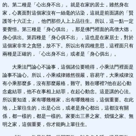
的。第二種是「心出身不出」。就是在家的居士，雖然身在
家，心裏面對這個家沒有一絲毫的沾染，這就是前面講的「賢
護等十六正士」，他們那些人上上品往生。所以，這一點一定
要覺悟。第三種是「身心俱出」，那是佛門裡面的高僧大德，
身心俱出。第四種是「身心俱不出」，這也是在家居士，對於
這個家非常之貪戀，放不下。所以出有四種意思，這裡面只有
兩種是正確的，「心出身不出」或者是「身心俱出」。
大乘法門論心不論事，這個諸位要曉得，小乘法門裡面是
論事不論心。所以，小乘戒律雖然很嚴，容易守，大乘戒律沒
有小乘那麼多，沒有那麼嚴格，難守。難在哪裡?他在起心動
念處結罪，他不在事相上結罪，在起心動念。這是講的心法。
所以要知道，家有哪幾種家，出有哪幾種出，這個重要。在此
地，上輩往生的，出是心出，或者是身心都出，這都沒有關
係，都一樣的，都是一樣的。家要出三界之家、煩惱之家、無
明之家，這個重要，你才能夠上輩往生。