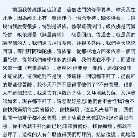
前面我曾經跟諸位說過，這個法門的修學要專。昨天我在
此地，因為經文上有「發清淨心，憶念受持，歸依供養」，這
幾句我說得很多，特別是皈依。修學這個法門，皈依佛是阿彌
陀佛，皈依經是《無量壽經》，皈是回頭。從過去，就是我們
講學佛的人，我們過去拜很多佛、拜很多菩薩，我們今天統統
回頭，專門拜阿彌陀佛，這依靠，從那些地方回來依靠一個阿
彌陀佛。從前我們修學很多的經典，我們現在不學了，回過頭
來依一部《無量壽經》，專精!不但要專，要精，這樣的修學
才能成就。這個絕對不是說，我這樣一回頭都不拜了，從前拜
的那些佛菩薩，我今天不拜不是得罪他們了?不好意思。很多
人有這個想法，我過去有拜觀音菩薩，又拜地藏菩薩、又拜藥
師如來，現在都不拜了，這怎麼好意思!他們會不會怪我?會不
會找我痲煩?他要會怪你、會找痲煩，他連凡夫都不如。我們
世間一個君子都不念舊惡，佛菩薩還會念舊惡?何況你還沒有
惡，你不過就不拜他而已!他還來責備你、找你痲煩，那就不
必拜了，這樣的人有什麼值得我們可拜的。給諸位說，此地這