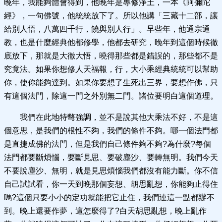
晚年，我能夠體會得到，他晚年是專修淨土，一本《阿彌陀
經》，一句佛號，他統統放下了。所以他講「三藏十二部，讓
給別人悟，八萬四千行，饒與別人行」。早些年，他通宗通
教，也是什麼經典他都修學，他都去研究，晚年到這個時候徹
底放下，那就是大徹大悟，曉得那些都是錯誤的，那些都不是
究竟法。如果你想修人天福報，行，大小乘經典統統可以幫助
你，使你能夠達到。如果你要想了生死出三界，要想作佛，只
有這個法門，除這一門之外別無二門。諸位要明白這個道理。
我們在此地特彆強調，並不是說其他大乘法不好，不是這
個意思，是我們的根性不夠，我們的條件不夠。哪一個法門都
是直捷成佛的法門，但是我們自己條件夠不夠?為什麼?每個
法門都要斷煩惱，要斷見思、要破塵沙、要轉無明。我們今天
不要說塵沙、無明，就是見思煩惱我們都沒有能力斷。你不信
自己試試看，你一天到晚那個妄想、胡思亂想，你能夠止得住
嗎?這個只要小小的定功就能把它止住，我們連這一點都辦不
到。晚上還要作夢，這怎麼得了?白天胡思亂想，晚上亂作