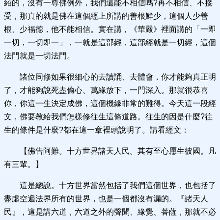
紹的，沒有一尊佛例外，我們還能不相信嗎?再不相信、不接
受，那真的就是佛在這個經上所講的善根鮮少，這個人少善
根、少福德，他不能相信。實在講，《華嚴》裡面講的「一即
一切，一切即一」，一就是這部經，這部經就是一切經，這個
法門就是一切法門。
諸位同修如果很細心的去讀誦、去體會，你才能夠真正明
了，才能夠說死盡偷心、萬緣放下，一門深入。那就很恭喜
你，你這一生決定成佛，這個機緣非常的難得。今天這一段經
文，佛要教給我們怎樣修往生這條道路。往生的因是什麼?往
生的條件是什麼?都在這一章裡頭說明了。請看經文：
【佛告阿難。十方世界諸天人民。其有至心愿生彼國。凡
有三輩。】
這是總說。十方世界當然包括了我們這個世界，也包括了
盡虛空遍法界所有的世界，也是一個都沒有漏的。『諸天人
民』，這是講六道，六道之外的聲聞、緣覺、菩薩，那就不必