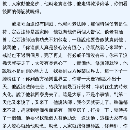
教，人家勸他念佛，他就老實念佛，他走得乾淨俐落，你們看
後面的傳記就曉得。
戒壇裡面還沒有開戒，他就向老法師，那個時候倓老是住
持，定西法師是當家師，他就向他們兩個人告假。倓老有涵
養，定西法師涵養功夫不如倓老，一聽說他要告假就責備他，
就罵他，「你這個人真是發心沒有恆心，你既然發心來幫忙，
戒期也不過兩個月，完了再走，何必戒子還沒有來，你來了沒
幾天就要走了，太沒有長遠心了」，責備他。修無師就說，他
說我不是到別的地方去，我要到西方極樂世界去。這一下子一
聽楞住了：你到西方極樂世界去，你哪一天走?他說不出十
天。他說請法師慈悲，給我預備幾百斤劈材，準備往生的時候
火化。說了他就回寮房去了。這是大事，不是小事情。到第二
天他又來說了，又來了，他說法師，我今天就要走了。準備都
來不及，趕緊到寺廟後面還有一個空房子，打掃一下，臨時搭
了一個鋪。他要求找幾個人替他助念，送送他，這樣大家有很
多人發心就給他助念。助念，人家就跟修無師說，修無師，你