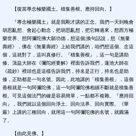
【復當專念極樂國土。積集善根。應持回向。】
『專念極樂國土』就是我剛才講的正念。我們一天到晚會
胡思亂想、會起心動念，把胡思亂想，把它轉過來，想西方極
樂世界、想阿彌陀佛大願功德，想這個;換句話說，想《無量
壽經》，佛在《無量壽經》上給我們講的，咱們想這個、念這
個，這就對了，這叫真修行。『積集善根』，這一句是講助
修。蕅益大師在《彌陀經要解》裡面告訴我們，蓮池大師在
《疏鈔》裡頭也是這樣告訴我們，持名是正行，持名也是助
修，正助都是一句名號。因此，此地講的「積集善根」，這個
善根就是一句阿彌陀佛，這一句阿彌陀佛相續不斷就是積集善
根。可見這個法門的確是容易簡單，一點都不複雜。『應持回
向』，我們就以這個回向淨土、回向法界、回向實際。《華
嚴》上講的三種回向，就用這一句阿彌陀佛的名號，就圓滿
了。
【由此見佛。】