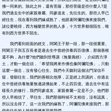
佛一同來的。除此之外，還有菩薩，那些菩薩是些什麼人?是
我們過去生中的家親眷屬、同參道友，先往生的。那些人早已
經往生，現在看到我們緣成熟了，他跟著阿彌陀佛來接我們。
諸位要曉得，西方極樂世界的熟人多，十方世界都很陌生，唯
有到西方世界不陌生。
我們看到前面的經文，阿闍王子那一段，那一段很重要。
阿闍王子與五百長者是過去生中曾經供養四百億佛，那個善根
還不夠，為什麼?他們聽到世尊講《無量壽經》，介紹西方淨
土，才動一個念頭，「希望我將來作佛也像阿彌陀佛」，只動
這麼一個念，沒有發心往生。我們今天聽到這個法門深信不
疑，發願往生，我們的善根比他厚，正是經上所講的，你過去
生中曾經供養無量無邊諸佛如來，不止四百億。過去生中有這
樣長久的修行，我們同參道友、家親眷屬一定是不少。他們那
些人早相信了，早往生，我們那個時候不太相信，沒有認真，
所以沒去得了。這一次我們的緣熟了，阿彌陀佛來接我們，那
些先往生的人統統跟佛來迎接我們。