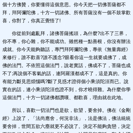
個十方佛贊，你要懂得這個意思。你今天把一切佛菩薩都不
拜，拜阿彌陀佛，十方一切諸佛、所有菩薩沒有一個不鼓掌歡
喜，你對了，你真正覺悟了!
你從前到處亂拜，諸佛菩薩搖頭，為什麼?出不了三界，
你不專，你心雜，你不能成功。雖然種一點善根，你沒有辦法
成就。你今天能夠聽話，專門拜阿彌陀佛，專依《無量壽經》
來修行，誰不歡喜?誰不護念?眼看你這一生就要成佛了，成
佛的法門。不依照這個法門，說老實話，佛成不了，菩薩也成
不了;再說個不客氣的話，連阿羅漢都成不了，這是真的。你
有能力斷見思煩惱嗎?斷了見惑才證得個小乘須陀洹而已。說
實在的話，連小乘須陀洹也證不到，你才曉得難。為什麼你學
這個法門，十方一切諸佛都讚嘆、都歡喜，理由就在此地。
所以，喜歡一切法門也是欲，欲望，要舍掉。佛在《金剛
經》上說了，「法尚應舍，何況非法」，法是佛法，佛法統統
要舍掉，世間五欲六塵就更不必說了。決定不能夠貪戀，決定