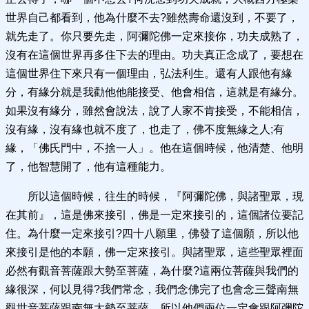
世界自己都看到，他為什麼不去?雖然壽命還沒到，不要了，
就先走了。你只要先走，阿彌陀佛一定來接你，功夫成熟了，
沒有在這個世界再多住下去的理由。功夫真正念成了，要想在
這個世界住下來只有一個理由，弘法利生。還有人跟他有緣
分，有緣分就是我勸他他能接受、他會相信，這就是有緣分。
如果沒有緣分，雖然會說法，說了人家不肯接受，不能相信，
沒有緣，沒有緣也就不度了，也走了，佛不度無緣之人;有
緣，「佛氏門中，不捨一人」。他在這個時候，他清楚、他明
了，他智慧開了，他有這種能力。
所以這個時候，往生的時候，『阿彌陀佛，與諸聖眾，現
在其前』，這是佛來接引，佛是一定來接引的，這個諸位要記
住。為什麼一定來接引?四十八願里，佛發了這個願，所以他
來接引是他的本願，佛一定來接引。與諸聖眾，這些聖眾裡面
必然有觀音菩薩跟大勢至菩薩，為什麼?這兩位菩薩與我們的
緣很深，何以見得?我們常念，我們念佛完了也會念三聲南無
觀世音菩薩跟南無大勢至菩薩，所以他們兩位一定會跟阿彌陀