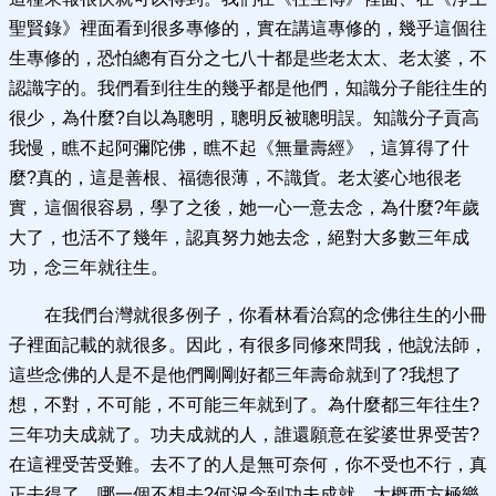
聖賢錄》裡面看到很多專修的，實在講這專修的，幾乎這個往
生專修的，恐怕總有百分之七八十都是些老太太、老太婆，不
認識字的。我們看到往生的幾乎都是他們，知識分子能往生的
很少，為什麼?自以為聰明，聰明反被聰明誤。知識分子貢高
我慢，瞧不起阿彌陀佛，瞧不起《無量壽經》，這算得了什
麼?真的，這是善根、福德很薄，不識貨。老太婆心地很老
實，這個很容易，學了之後，她一心一意去念，為什麼?年歲
大了，也活不了幾年，認真努力她去念，絕對大多數三年成
功，念三年就往生。
在我們台灣就很多例子，你看林看治寫的念佛往生的小冊
子裡面記載的就很多。因此，有很多同修來問我，他說法師，
這些念佛的人是不是他們剛剛好都三年壽命就到了?我想了
想，不對，不可能，不可能三年就到了。為什麼都三年往生?
三年功夫成就了。功夫成就的人，誰還願意在娑婆世界受苦?
在這裡受苦受難。去不了的人是無可奈何，你不受也不行，真
正去得了，哪一個不想去?何況念到功夫成就，大概西方極樂