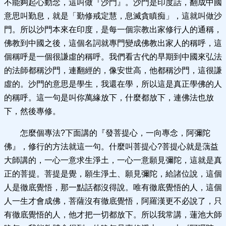
不能夠起心動念，這叫做『沙門』。沙門是印度話，翻成中國
意思叫勤息，就是「勤修戒定慧，息滅貪瞋痴」，這就叫做沙
門。所以沙門本來在印度，是每一個宗教出家修行人的通稱，
佛教到中國之後，這個名詞就專門變成佛教出家人的稱呼，這
個稱呼是一個很謙虛的稱呼。我們看古代的早期到中國來弘法
的法師都稱沙門，連翻經的，像安世高，他都稱沙門，這很謙
虛的。沙門的意思是學生，我還在學，所以這是真正學佛的人
的稱呼。這一句是叫你萬緣放下，什麼都放下，連佛法也放
下，然後專修。
怎麼個專法?下面講的『發菩提心，一向專念，阿彌陀
佛』，修行的方法就這一句。什麼叫菩提心?菩提心就是蕅益
大師講的，一心一意求生淨土，一心一意願見彌陀，這就是真
正的菩提。菩提是覺，願生淨土、願見彌陀，給諸位說，這個
人是徹底覺悟，那一點話都沒得說。唯有徹底覺悟的人，這個
人一生才會成佛，菩薩沒有徹底覺悟，阿羅漢更不必說了，只
有徹底覺悟的人，他才把一切都放下。所以我常講，蓮池大師