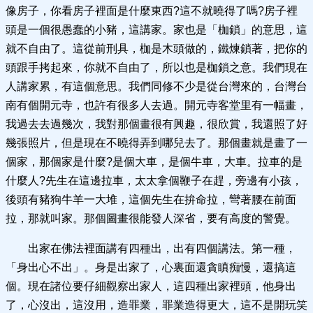
像房子，你看房子裡面是什麼東西?這不就曉得了嗎?房子裡
頭是一個很愚蠢的小豬，這講家。家也是「枷鎖」的意思，這
就不自由了。這從前刑具，枷是木頭做的，鐵煉鎖著，把你的
頭跟手拷起來，你就不自由了，所以也是枷鎖之意。我們現在
人講家累，有這個意思。我們同修不少是從台灣來的，台灣台
南有個開元寺，也許有很多人去過。開元寺客堂里有一幅畫，
我過去去過幾次，我對那個畫很有興趣，很欣賞，我還照了好
幾張照片，但是現在不曉得弄到哪兒去了。那個畫就是畫了一
個家，那個家是什麼?是個大車，是個牛車，大車。拉車的是
什麼人?先生在這邊拉車，太太拿個鞭子在趕，旁邊有小孩，
後頭有豬狗牛羊一大堆，這個先生在拚命拉，彎著腰在前面
拉，那就叫家。那個圖畫很能發人深省，要有高度的警覺。
出家在佛法裡面講有四種出，出有四個講法。第一種，
「身出心不出」。身是出家了，心裏面還貪瞋痴慢，還搞這
個。現在諸位要仔細觀察出家人，這四種出家裡頭，他身出
了，心沒出，這沒用，造罪業，罪業造得更大，這不是開玩笑