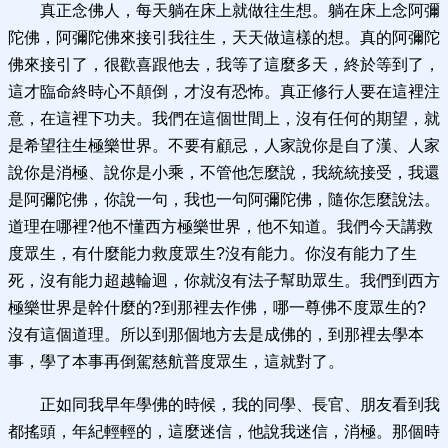
真正念佛人，每天躺在床上就做往生想。躺在床上念阿彌
陀佛，阿彌陀佛來接引我往生，天天做這樣的想。真的阿彌陀
佛來接引了，很歡喜跟他去，我等了這麼多天，終於等到了，
這才臨命終時心不顛倒，才沒有恐怖。真正修行人要在這裡注
意，在這裡下功夫。我們在這個世間上，沒有任何的期望，就
是希望往生極樂世界。不要有顧忌，人家說你是自了漢、人家
說你是消極、說你是小乘，不管他怎麼說，我統統接受，我還
是阿彌陀佛，你說一句，我也一句阿彌陀佛，隨你怎麼說法。
道理在哪裡?他不懂西方極樂世界，他不知道。我們今天講救
度眾生，有什麼能力救度眾生?沒有能力。你沒有能力了生
死，沒有能力超越輪迴，你就沒有法子幫助眾生。我們到西方
極樂世界是幹什麼的?到那裡去作佛，哪一尊佛不度眾生的?
沒有這個道理。所以到那個地方去是成佛的，到那裡去學本
事，學了本事再倒駕慈航普度眾生，這就對了。
正如同我早年學佛的時候，我的同學、長官、朋友看到我
都搖頭，年紀輕輕的，這麼迷信，他說我迷信，消極。那個時