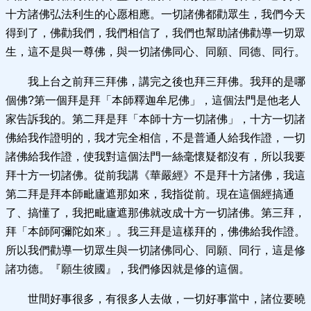
十方諸佛弘法利生的心愿相應。一切諸佛都勸眾生，我們今天
得到了，佛勸我們，我們相信了，我們也幫助諸佛勸導一切眾
生，這不是與一尊佛，與一切諸佛同心、同願、同德、同行。
我上台之前拜三拜佛，講完之後也拜三拜佛。我拜的是哪
個佛?第一個拜是拜「本師釋迦牟尼佛」，這個法門是他老人
家告訴我的。第二拜是拜「本師十方一切諸佛」，十方一切諸
佛給我作證明的，我才完全相信，不是普通人給我作證，一切
諸佛給我作證，使我對這個法門一絲毫懷疑都沒有，所以我要
拜十方一切諸佛。從前我講《華嚴經》不是拜十方諸佛，我這
第二拜是拜本師毗廬遮那如來，我指從前。現在這個經搞通
了、搞懂了，我把毗廬遮那佛就改成十方一切諸佛。第三拜，
拜「本師阿彌陀如來」。我三拜是這樣拜的，佛佛給我作證。
所以我們勸導一切眾生與一切諸佛同心、同願、同行，這是修
諸功德。『願生彼國』，我們修因就是修的這個。
世間好事很多，有很多人去做，一切好事當中，諸位要曉