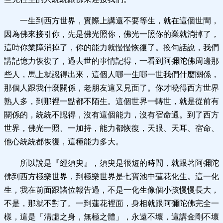
一生到西方世界，實際上講還不要等生，就在這個世間，
因為佛來接引你，先是佛光照你，佛光一照你的業就消掉了，
這時你業障消掉了，你的能力就慢慢恢復了。換句話說，我們
講記憶力恢復了，過去世的事情記得，一看到阿彌陀佛周邊那
些人，馬上就認得出來，這個人哪一生哪一世我們什麼關係，
那個人跟我什麼關係，老朋友這又見面了。你才曉得西方世界
熟人多，到那裡一點都不陌生。這個世界一轉世，就是從前有
關係的，統統不認得，沒有這個能力，沒有宿命通。到了西方
世界，佛光一照、一加持，能力都恢復，天眼、天耳、宿命、
他心統統都恢復，這種能力多大。
所以說是『經須臾』，須臾是很短的時間，就跟著阿彌陀
佛到西方極樂世界，到極樂世界是七寶池中蓮花化生。這一化
生，我在前面跟諸位報告過，不是一化生像個小孩慢慢長大，
不是，那就不對了。一到蓮花裡面，身相就跟阿彌陀佛完全一
樣，這是「清虛之身，無極之體」，永遠不壞，這講金剛不壞