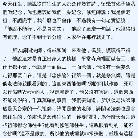
今天往生，聽說從前往生的人都會作幾首詩，留幾首偈子給我
們做紀念，你也應該給我們一點紀念。修無師說：我是個老
粗，不認識字，我什麼也不會作，不過我有一句老實話說，
「能說不能行，不是真功夫」。他說了這麼一句話，他說得很
有道理。念了不到十五分鐘，人家坐在那裡就走了。
所以諦閒法師，得戒和尚，來看他，佩服、讚嘆得不得
了，他說這才是真正出家人的榜樣。平常寺廟裡面做苦工，他
什麼都不會，他就是一面做工，一面念佛，他沒有一個妄念，
走得那麼自在。這是《念佛論》裡第一個，就是修無師。這是
倓老法師親眼看到的，這個東西能假嗎?別的可以作假，死可
以作假嗎?活活的人，說走就走了，他又沒有害病，這個東西
不能裝假的，千真萬確的事實，我們要知道。所以倓老法師雖
然是天台宗的一代祖師，諦閒是他的老師，諦閒老法師也是念
佛往生的，倓虛也是念佛往生的。你要問問，為什麼天台宗這
些祖師都念佛往生?他看到修無師往生，這親眼看到的，能不
念佛嗎?這不是假的。所以他的戒壇就非常殊勝，戒壇有這樣