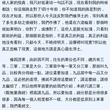
候人家的指責，我只好低著頭一句話不說，現在看到我的時候
都說：你這個路走對了!四十年前，你不知道我的路是對的，
現在才知道。所以那些人今天說反對我們修淨土的，等到再過
了多生多劫之後碰到，我們作佛了，他還在六道輪迴：那個時
候如果明白，你對了，成佛對了。這些人是眼光短淺，只看到
眼前的利益，那個眼前是假的，不是真正的利益，真正的利益
他沒有看到，只顧今天，不曉得明天，這哪裡叫現實?所以他
真正忽略了現實。這個地方講是真心愿生淨土。
修因證果，由於因不同，往生的果位也不同，總共有三
等，三輩，三輩是大分。三輩當中每一輩又分三輩，那就叫九
品，比較再分得細一點。諸位還要知道，九品當中每一品又分
九品，這必然的道理。佛就不講得這麼細了，講這麼細，講得
太痲煩了，所以他簡單扼要的給我們介紹，本經只講三輩，
《觀無量壽經》裡面講九品。所以要知道，細分那是分得很多
很多，因為每一個人程度都不一樣。大分都是從原則上來著
眼，我們看經文。