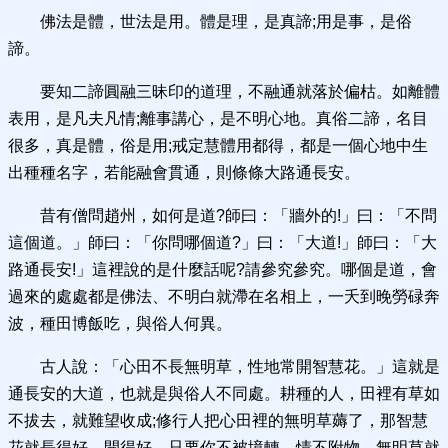
佛法是體，世法是用。體是理，是真諦;用是事，是俗
諦。
要知二諦圓融三昧印的道理，不融通就落於偏枯。如離體
表用，是凡夫凡情;離事講心，是不明心地。真俗二諦，名目
很多，真是體，俗是用;戒定慧體用都得，都是一個心地中生
出種種名字，若能融會貫通，則條條大路通長安。
昔有僧問趙州，如何是道?師曰：「牆外的!」曰：「不問
這個道。」師曰：「你問哪個道?」曰：「大道!」師曰：「大
路通長安!」這裡說的是什麼話呢?請參究參究。哪個是道，會
過來的處處都是佛法、不明白就滯在名相上，一夭到晚勞碌奔
波，種田博飯吃，與俗人何異。
古人說：「心田不長無明草，性地常開智慧花。」這就是
通長安的大道，也就是與俗人不同處。耕種的人，田裡有草如
不拔去，就難望收成;修行人把心田裡的無明草薅了，那智慧
花就長得好，開得好。只要你不被境轉，情不附物，無明草就