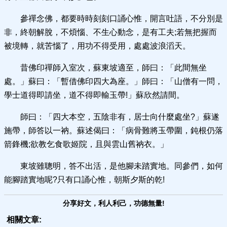
參禪念佛，都要時時刻刻口誦心惟，開言吐語，不分別是
非，終朝解脫，不煩惱、不生心動念，是有工夫;若無把握而
被境轉，就苦惱了，用功不得受用，處處波浪滔天。
昔佛印禪師入室次，蘇東坡適至，師曰：「此間無坐
處。」蘇曰：「暫借佛印四大為座。」師曰：「山僧有一問，
學士道得即請坐，道不得即輸玉帶!」蘇欣然請間。
師曰：「四大本空，五陰非有，居士向什麼處坐?」蘇遂
施帶，師答以一衲。蘇述偈曰：「病骨難將玉帶圍，鈍根仍落
箭鋒機;欲教乞食歌姬院，且與雲山舊衲衣。」
東坡雖聰明，答不出活，是他腳未踏實地。同參們，如何
能腳踏實地呢?只有口誦心惟，朝斯夕斯的乾!
分享好文，利人利己，功德無量!
相關文章: