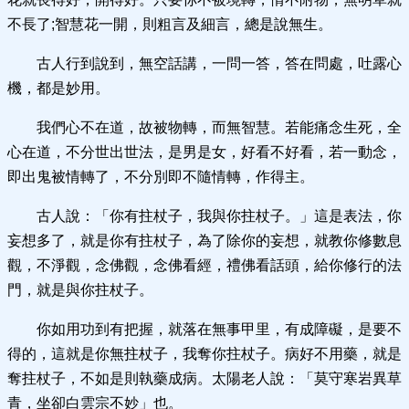
不長了;智慧花一開，則粗言及細言，總是說無生。
古人行到說到，無空話講，一問一答，答在問處，吐露心
機，都是妙用。
我們心不在道，故被物轉，而無智慧。若能痛念生死，全
心在道，不分世出世法，是男是女，好看不好看，若一動念，
即出鬼被情轉了，不分別即不隨情轉，作得主。
古人說：「你有拄杖子，我與你拄杖子。」這是表法，你
妄想多了，就是你有拄杖子，為了除你的妄想，就教你修數息
觀，不淨觀，念佛觀，念佛看經，禮佛看話頭，給你修行的法
門，就是與你拄杖子。
你如用功到有把握，就落在無事甲里，有成障礙，是要不
得的，這就是你無拄杖子，我奪你拄杖子。病好不用藥，就是
奪拄杖子，不如是則執藥成病。太陽老人說：「莫守寒岩異草
青，坐卻白雲宗不妙」也。