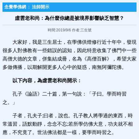
念覺學佛網
:
法師開示
虛雲老和尚：為什麼你總是被境界影響缺乏智慧？
時間:2019/9/6 作者:三生號
大家好，我是三生居士，在學佛供燈修行近十年中，發現
很多人對佛教有一些錯誤的認知，因此特意收集了佛門中一些
高僧大德的文章，併集結成冊，名為《高僧百解》，希望大家
多做傳播，以期解開更多人心中的疑惑，南無阿彌陀佛。
以下內容，為虛雲老和尚開示：
孔子《論語》二十篇，第一句說：「子曰。學而時習
之。」
子者，孔夫子;曰者，說也。孔子教人將學過的東西，時
常溫習，語默動靜，念念不忘;若所學仿佛大意，功夫就不相
應，不究竟了。世法佛法都是一樣，要學而時習之。