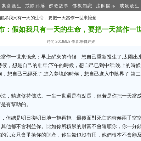
素食護生
戒除邪淫
佛教故事
佛教知識
法師開示
戒殺放生
布：假如我只有一天的生命，要把一天當作一世來憶念
布：假如我只有一天的生命，要把一天當作一
時間:2019/9/8 作者:學佛娃娃
當作一世來憶念：早上醒來的時候，想自己重新投生了;太陽出
時候，想是自己的壯年;下午的時候，想自己已到中年;晚上的時候
候，想自己已經死了;進入夢境的時候，想自己進入中陰界了;第
善法，精進修持佛法。一生一世還是有點長，但若是你把一天當
行是有幫助的。
修，但總是明日復明日地一拖再拖，最後面對死亡的時候兩手空
，其他都不會利益你。比如你所積累的財富不會隨順你，你一分
你的兒女只會爭搶你的財產，你生氣也沒有用，他們根本不會顧