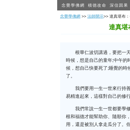
念覺學佛網
積德改命
深信因果
念覺學佛網
>>
法師開示
>> 達真堪
達真堪
根華仁波切講過，要把一天
時候，想是自己的童年;中午的
候，想自己快要死了;睡覺的時
了。
我們要用一生一世來行持
易精進起來，這樣對自己的修
我們常說一生一世都要學
根和福德才能幫助你、隨順你
用，還是被別人拿走瓜分了。