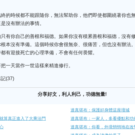
臨終的時候都不能跟隨你，無法幫助你，他們即使都圍繞著你也
這是沒有辦法的事情。
的只有你自己的善根和福德。如果你沒有積累善根和福德，沒有
你根本沒有準備。這個時候你會很無奈、很痛苦，但也沒有辦法
時都有迎接死亡的心理準備，不會有任何畏懼。
要把一天當作一世這樣來精進修行。
(37)
分享好文，利人利己，功德無量!
達真堪布：保護好身體這座壇城
就算真正進入了大乘法門
達真堪布：一家人，多看優點和功
心
達真堪布：你看，外境悄悄地在改