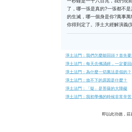
一秒鐘是一千六百兆，我們現
了，哪一張是真的?一張都不是
的生滅，哪一個身是你?萬事萬
你得到定了。淨土大經解演義(
淨土法門：我們怎麼能回頭？首先要
淨土法門：每天念佛誦經，一定要回
淨土法門：為什麼一切萬法是假的？
淨土法門：放不下的原因是什麼？
淨土法門：「疑」是菩薩的大障礙
淨土法門：我初學佛的時候非常辛苦
即以此功德，莊