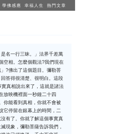
學佛感應
幸福人生
熱門文章
，是名一行三昧。」法界千差萬
個空相。怎麼個觀法?我們現在
」?佛出了這個題目。彌勒菩
。回答得很清楚、很明白。這段
事實真相說出來了，這就是諸法
在放映機裡面一秒鐘二十四
。你能看到真相，你就不會被
說它停留在銀幕上的時間，二
就沒有了。你就了解這個事實真
生滅現象，彌勒菩薩告訴我們，