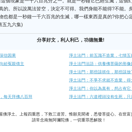
前這個現象是一千六百兆分之一。就是一秒鐘它已經生滅，這個
真的。所以說萬法皆空，決定不可得。我們身能不能得?不能。
物也都是一秒鐘一千六百兆的生滅，哪一樣東西是真的?你把心
第五九六集)
分享好文，利人利己，功德無量!
深信因果
淨土法門：前五識不造業，七情五
向給冤親債主
淨土法門法語：供養佛菩薩的形像
淨土法門：那些該抓住，那些該放
淨土法門：不爭不求就不造業，得
淨土法門：你以為真有，想占有它
，每天拜佛八百拜
淨土法門：六道裡頭沒有生死，只
嚴佛淨土。上報四重恩，下救三道苦。惟願見聞者，悉發菩提心。在世富
請常念南無阿彌陀佛，一切重罪悉解脫！