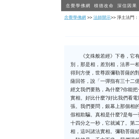
念覺學佛網
積德改命
深信因果
念覺學佛網
>>
法師開示
>> 淨土法門
《文殊般若經》下卷，它
別，那是相，差別相，法界一相
得到方便，世尊跟彌勒菩薩的
薩回答，說「一彈指有三十二
經文我們要熟，為什麼?你能把
實相。好比什麼?好比我們看
張。我們要問，銀幕上那個相
假相欺騙。真相是什麼?是每
十四分之一秒，它就滅了。第
相，這叫諸法實相。彌勒菩薩