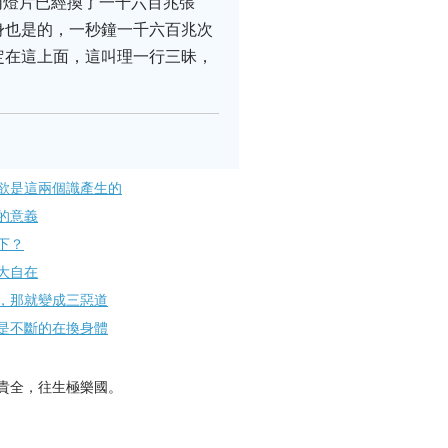
幻燈片已經換了一千六百兆張
身也是的，一秒鐘一千六百兆次
定在這上面，這叫理一行三昧，
欲是這兩個識產生的
的意義
下？
大自在
，那就變成三惡道
是不斷的在換身體
貴全，往生極樂國。