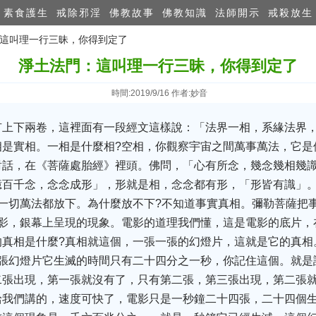
素食護生
戒除邪淫
佛教故事
佛教知識
法師開示
戒殺放生
：這叫理一行三昧，你得到定了
淨土法門：這叫理一行三昧，你得到定了
時間:2019/9/16 作者:妙音
有上下兩卷，這裡面有一段經文這樣說：「法界一相，系緣法界
是實相。一相是什麼相?空相，你觀察宇宙之間萬事萬法，它是
對話，在《菩薩處胎經》裡頭。佛問，「心有所念，幾念幾相幾識
億百千念，念念成形」，形就是相，念念都有形，「形皆有識」
一切萬法都放下。為什麼放不下?不知道事實真相。彌勒菩薩把
電影，銀幕上呈現的現象。電影的道理我們懂，這是電影的底片，
的真相是什麼?真相就這個，一張一張的幻燈片，這就是它的真相
一張幻燈片它生滅的時間只有二十四分之一秒，你記住這個。就是
二張出現，第一張就沒有了，只有第二張，第三張出現，第二張
給我們講的，速度可快了，電影只是一秒鐘二十四張，二十四個