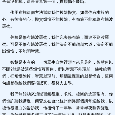
吝嗇沒化掉，這是叄毒第一個，貪煩惱不能斷。
佛用布施這個方法幫助我們拔除慳貪。如果你有求報的
心、有後悔的心，慳貪煩惱不能拔除，有布施不能稱為布施波
羅蜜。
菩薩是修布施波羅蜜，我們凡夫修布施，而達不到波羅
蜜。可是不修布施波羅蜜，我們決定不能超越六道，決定不能
斷煩惱，不能開智慧。
智慧是本有的，一切眾生自性裡頭本來具足的，智慧何以
不開?就是被這些煩惱蓋覆住，所以智慧不能現前。佛教給我
們，把煩惱除掉，智慧就現前。煩惱最嚴重的就是慳貪，這兩
句話是教給我們要很認真、很努力去學。
我們無始劫來煩惱習氣很重，求報、後悔的念頭常有。你
們也許聽我講過，簡豐文在台北杭州南路那個講堂送給我，以
後他很坦白的告訴我，他後悔了一年半，常常半夜睡覺醒過
來，為什麼這麼多錢丟掉了?一年半之後，那是天天聽經，逐