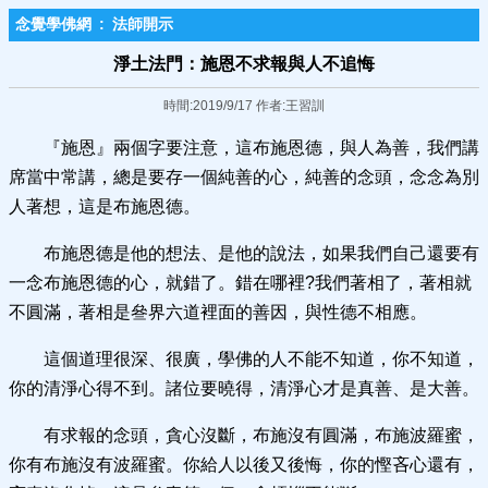
念覺學佛網
:
法師開示
淨土法門：施恩不求報與人不追悔
時間:2019/9/17 作者:王習訓
『施恩』兩個字要注意，這布施恩德，與人為善，我們講
席當中常講，總是要存一個純善的心，純善的念頭，念念為別
人著想，這是布施恩德。
布施恩德是他的想法、是他的說法，如果我們自己還要有
一念布施恩德的心，就錯了。錯在哪裡?我們著相了，著相就
不圓滿，著相是叄界六道裡面的善因，與性德不相應。
這個道理很深、很廣，學佛的人不能不知道，你不知道，
你的清淨心得不到。諸位要曉得，清淨心才是真善、是大善。
有求報的念頭，貪心沒斷，布施沒有圓滿，布施波羅蜜，
你有布施沒有波羅蜜。你給人以後又後悔，你的慳吝心還有，