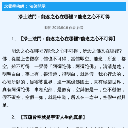
念覺學佛網
:
法師開示
淨土法門：能念之心在哪裡？能念之心不可得
時間:2019/9/16 作者:妙音
1、
【淨土法門：能念之心在哪裡?能念之心不可得】
能念之心在哪裡?能念之心不可得，所念之佛又在哪裡?
佛，從體上去觀察，體也不可得，當體即空。能念，所念，都
空。雖不可得，一聲聲「阿彌陀佛，阿彌陀佛」，清清楚楚，
明明白白，事上有，很清楚，很明白，就是假，我心裡念的，
心裡所願的，從娑婆世界，過十萬億佛國土，真有極樂世界，
真有阿彌陀佛，事相宛然，是假有，空與假是一，空不礙假，
假不礙空，空假一如，就是中道，所以在一念中，空假中都具
足。
2、
【五蘊皆空就是宇宙人生的真相】