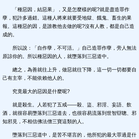
「種惡因，結惡果」，又是怎麼樣的呢?就是盡造罪作
孽，犯許多過錯。這種人將來就要受地獄、餓鬼、畜生的果
報。這種惡的因，是誰教他去做的呢?沒有人教，都是自己造
成的。
所以說：「自作孽，不可活。」自己造罪作孽，旁人無法
原諒你的。所以種惡因的人，就墮落到三惡道中。
總之，為善就往上升，做惡就往下降，這一切一切都要自
己有主宰，不能依賴他人的。
究竟最大的惡因是什麼呢?
就是殺生。人若犯了五戒——殺、盜、邪淫、妄語、飲
酒，就很容易墮落到三惡道去，也很容易流落到世智辯聰、邪
知邪見，不相信佛法僧三寶這類的人。
墮落到三惡道中，是苦不堪言的，他所犯的最大罪過是什