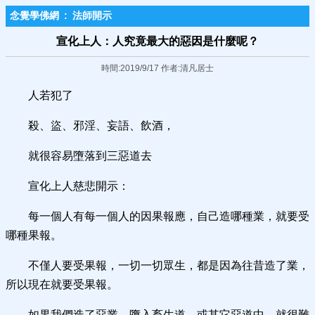
念覺學佛網
:
法師開示
宣化上人：人究竟最大的惡因是什麼呢？
時間:2019/9/17 作者:清凡居士
人若犯了
殺、盜、邪淫、妄語、飲酒，
就很容易墮落到三惡道去
宣化上人慈悲開示：
每一個人有每一個人的因果報應，自己造哪種業，就要受
哪種果報。
不僅人要受果報，一切一切眾生，都是因為往昔造了業，
所以現在就要受果報。
如果我們造了惡業，墮入畜生道，或其它惡道中，就很難