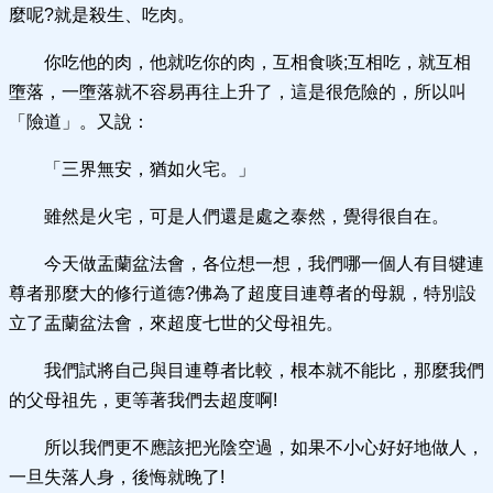
麼呢?就是殺生、吃肉。
你吃他的肉，他就吃你的肉，互相食啖;互相吃，就互相
墮落，一墮落就不容易再往上升了，這是很危險的，所以叫
「險道」。又說：
「三界無安，猶如火宅。」
雖然是火宅，可是人們還是處之泰然，覺得很自在。
今天做盂蘭盆法會，各位想一想，我們哪一個人有目犍連
尊者那麼大的修行道德?佛為了超度目連尊者的母親，特別設
立了盂蘭盆法會，來超度七世的父母祖先。
我們試將自己與目連尊者比較，根本就不能比，那麼我們
的父母祖先，更等著我們去超度啊!
所以我們更不應該把光陰空過，如果不小心好好地做人，
一旦失落人身，後悔就晚了!