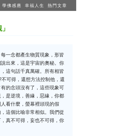
學佛感應
幸福人生
熱門文章
觀」
，每一念都產生物質現象，形皆
們說出來，這是宇宙的奧秘。你
」，這句話千真萬確。所有相皆
?不可得，還想方法控制他，還
占有的念頭沒有了，這些現象可
境，是逆境，善緣，惡緣，你都
別人看什麼，螢幕裡頭現的假
的，這個比喻非常相似。我們從
下，真不可得，妄也不可得，你