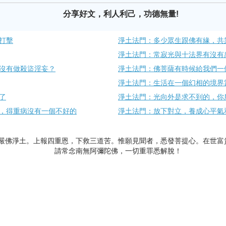
分享好文，利人利己，功德無量!
打擊
淨土法門：多少眾生跟佛有緣，共
淨土法門：常寂光與十法界有沒有
沒有做殺盜淫妄？
淨土法門：佛菩薩有時候給我們一
淨土法門：生活在一個幻相的境界
了
淨土法門：光向外是求不到的，你
，得重病沒有一個不好的
淨土法門：放下對立，養成心平氣
嚴佛淨土。上報四重恩，下救三道苦。惟願見聞者，悉發菩提心。在世富
請常念南無阿彌陀佛，一切重罪悉解脫！