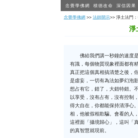
念覺學佛網
積德改命
深信因果
念覺學佛網
>>
法師開示
>> 淨土法
淨
佛給我們講一秒鐘的速度
有識，每個物質現象裡面都有
真正把這個真相搞清楚之後，
是虛妄，一切有為法如夢幻泡影
想占有它，錯了，大錯特錯。
以享受，沒有占有，沒有控制
得大自在，你都能保持清淨心
相，他被假相欺騙。會看的人
這裡面「攝境歸心」，這叫「
的真智慧就現前。