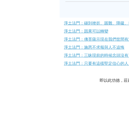
淨土法門：碰到挫折、困難、障礙、
淨土法門：因果可以轉變
淨土法門：佛菩薩示現在我們世間有
淨土法門：施恩不求報與人不追悔
淨土法門：三昧現前的時候念頭沒有
淨土法門：只要有這樣堅定信心的人
即以此功德，莊