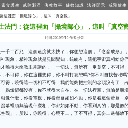
素食護生
戒除邪淫
佛教故事
佛教知識
法師開示
戒殺放生
門：從這裡面「攝境歸心」，這叫「真空觀」
土法門：從這裡面「攝境歸心」，這叫「真空
時間:2019/9/19 作者:妙音
是一千二百兆，這個速度就太快了，你想想這個，「念念成形」
精神現象，精神現象就是見聞覺知，統統有，這把宇宙真相給你
你才曉得大乘教里常講的，「一切法，無所有，畢竟空，不可得
，不可得，你在這裡想得，你不叫打妄想嗎?你不叫自找苦吃嗎
不可得，曉得這一切相不可得，我們能夠把控制的念頭沒有了，
，一點煩惱都沒有，你不就得大自在。在一切法裡頭，無論是順
。就像什麼，你看電視，你看螢幕如如不動，你是看這個螢幕，
，螢幕裡頭無論現什麼相，你都如如不動，你看到真的，那是假
真空觀」，所以，你曉得，心境不二，了不可得，真妄二邊都放