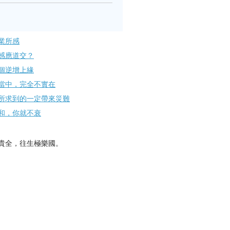
業所感
感應道交？
個逆增上緣
當中，完全不實在
所求到的一定帶來災難
和，你就不衰
貴全，往生極樂國。