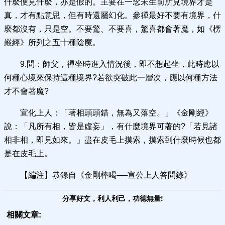
什麼便見什麼，亦是假的。主要在一念未生前所見境界才是
真，才有點意思，但有時還屬幻化。參禪最好不要有境界，什
麼都沒有，只是空。不要驚、不要喜，驚喜都會著魔，如《楞
嚴經》所列之五十種陰魔。
9.問：師父，禪坐時進入情況後，即不想起坐，此時應以
何種心境來保持這種境界?若欲突破此一層次，應以何種方法
才不會著魔?
宣化上人：「著相頭頭錯，無為又落空。」《金剛經》
說：「凡所有相，皆是虛妄」，有什麼境界可著的?「若見諸
相非相，即見如來。」盡在皮毛上摸索，摸索到什麼時候也都
是在皮毛上。
【編注】恭錄自《金剛棒喝──宣公上人答問錄》
分享好文，利人利己，功德無量!
相關文章: