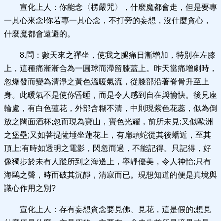
宣化上人：你能念〈楞嚴咒〉，什麼魔都會走，但是要專
一其心來念!你若專一其心念，不打旁的妄想，沒什麼貪心，
什麼魔都會遠避的。
8.問：數天來之禪坐，使我之腿痛日漸增加，特別在左膝
上，這種痛漸漸合為一圓球而滯留膝蓋上。昨天當痛增劇時，
忽爆發而變為清淨之黃色溫暖氣流，從膝部沿著脊骨升至上
身。此暖氣不是使你昏睡，而是令人感到自在與愉快。後見座
輪處，有白色蓮花，外部含糊不清，中則現紫色花蕊，似為倒
放之闊面酒杯;忽而現為寶山，寶色光耀，前所未見;又似歐洲
之堡壘;又如菩提薩埵坐蓮花上，有扁頭蛇從其後蟠近，至其
頂上;有時如透明之電影，閃忽而過，不能記得。只記得，好
像獨步於未有人蹤所到之海邊上，寧靜優美，令人神怡;只有
海鷗之聲，時而破其沉靜，清寂而已。現想知道的便是真境與
識心作用之別?
宣化上人：存有妄想貪念要見佛、見花，這是假的;想見