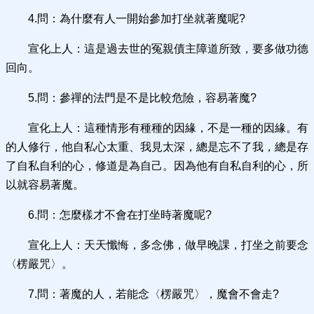
4.問：為什麼有人一開始參加打坐就著魔呢?
宣化上人：這是過去世的冤親債主障道所致，要多做功德
回向。
5.問：參禪的法門是不是比較危險，容易著魔?
宣化上人：這種情形有種種的因緣，不是一種的因緣。有
的人修行，他自私心太重、我見太深，總是忘不了我，總是存
了自私自利的心，修道是為自己。因為他有自私自利的心，所
以就容易著魔。
6.問：怎麼樣才不會在打坐時著魔呢?
宣化上人：天天懺悔，多念佛，做早晚課，打坐之前要念
〈楞嚴咒〉。
7.問：著魔的人，若能念〈楞嚴咒〉，魔會不會走?