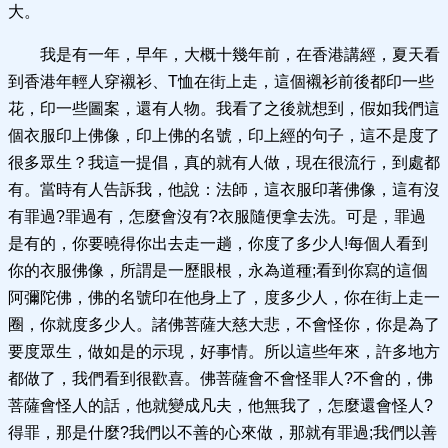
大。
我是有一年，早年，大概十幾年前，在香港講經，夏天看
到香港年輕人穿襯衫、T恤在街上走，這個襯衫前後都印一些
花，印一些圖案，還有人物。我看了之後就想到，假如我們這
個衣服印上佛像，印上佛的名號，印上經的句子，這不是度了
很多眾生？我這一提倡，真的就有人做，現在很流行，到處都
有。當時有人告訴我，他說：法師，這衣服印著佛像，這有沒
有罪過?罪過有，怎麼會沒有?衣服隨便拿去洗。可是，罪過
是有的，你要曉得你出去走一趟，你度了多少人!每個人看到
你的衣服佛像，所謂是一歷眼根，永為道種;看到你寫的這個
阿彌陀佛，佛的名號印在他身上了，度多少人，你在街上走一
圈，你就度多少人。諸佛菩薩大慈大悲，不會怪你，你是為了
要度眾生，做如是的示現，好事情。所以這些年來，許多地方
都做了，我們看到很歡喜。佛菩薩會不會怪罪人?不會的，佛
菩薩會怪人的話，他就變成凡夫，他無我了，怎麼還會怪人?
得罪，那是什麼?我們以不善的心來做，那就有罪過;我們以善