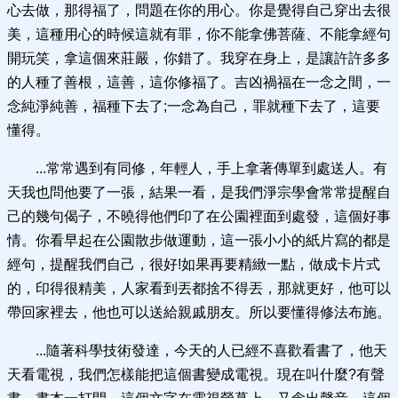
心去做，那得福了，問題在你的用心。你是覺得自己穿出去很
美，這種用心的時候這就有罪，你不能拿佛菩薩、不能拿經句
開玩笑，拿這個來莊嚴，你錯了。我穿在身上，是讓許許多多
的人種了善根，這善，這你修福了。吉凶禍福在一念之間，一
念純淨純善，福種下去了;一念為自己，罪就種下去了，這要
懂得。
...常常遇到有同修，年輕人，手上拿著傳單到處送人。有
天我也問他要了一張，結果一看，是我們淨宗學會常常提醒自
己的幾句偈子，不曉得他們印了在公園裡面到處發，這個好事
情。你看早起在公園散步做運動，這一張小小的紙片寫的都是
經句，提醒我們自己，很好!如果再要精緻一點，做成卡片式
的，印得很精美，人家看到丟都捨不得丟，那就更好，他可以
帶回家裡去，他也可以送給親戚朋友。所以要懂得修法布施。
...隨著科學技術發達，今天的人已經不喜歡看書了，他天
天看電視，我們怎樣能把這個書變成電視。現在叫什麼?有聲