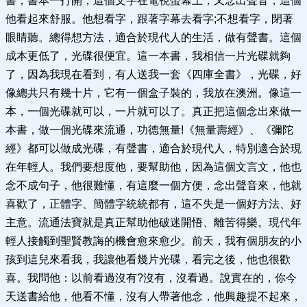
書，書本一打開，這個文字在電視螢幕上，又念出聲音，這個
他看起來舒服。他想看字，跟著字幕去看字;不想看字，閉著
眼睛聽。總得想方法，適合於現代人的生活，做有聲書。這個
成本更低了，光碟很便宜。這一本書，我相信一片光碟就夠
了，因為我現在看到，有人送我一套《四庫全書》，光碟，好
像總共只有幾十片，它有一個盒子裝的，我放在澳洲。像這一
本，一個光碟就可以，一片就可以了。真正把這個念出來做一
本書，做一個光碟來流通，功德無量!《無量壽經》、《彌陀
經》都可以做成光碟，有聲書，適合於現代人，特別適合於現
在年輕人。我們要想度他，要幫助他，因為這個文言文，他也
念不成句子，他很難懂，有這麼一個方便，念出聲音來，他就
喜歡了，正體字、簡體字統統都有，這不失是一個好方法、好
主意。流通法寶就是真正幫助他破迷開悟、離苦得樂。現代年
輕人接觸到聖賢教誨的機會愈來愈少。前天，我有個朋友的小
孩到這兒來看我，我讓他看幾片光碟，看完之後，他也很歡
喜。我問他：以前看過沒有?沒有，沒看過。說實在的，你今
天送書給他，他看不懂，沒有人帶著他念，他興趣提不起來，