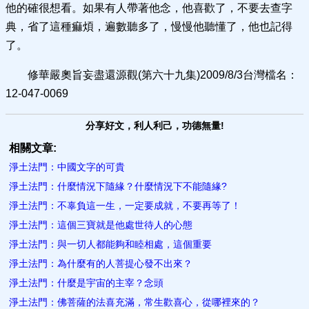
他的確很想看。如果有人帶著他念，他喜歡了，不要去查字
典，省了這種痲煩，遍數聽多了，慢慢他聽懂了，他也記得
了。
修華嚴奧旨妄盡還源觀(第六十九集)2009/8/3台灣檔名：
12-047-0069
分享好文，利人利己，功德無量!
相關文章:
淨土法門：中國文字的可貴
淨土法門：什麼情況下隨緣？什麼情況下不能隨緣?
淨土法門：不辜負這一生，一定要成就，不要再等了！
淨土法門：這個三寶就是他處世待人的心態
淨土法門：與一切人都能夠和睦相處，這個重要
淨土法門：為什麼有的人菩提心發不​出來？
淨土法門：什麼是宇宙的主宰？念頭
淨土法門：佛菩薩的法喜充滿，常生歡喜心，從哪裡來的？