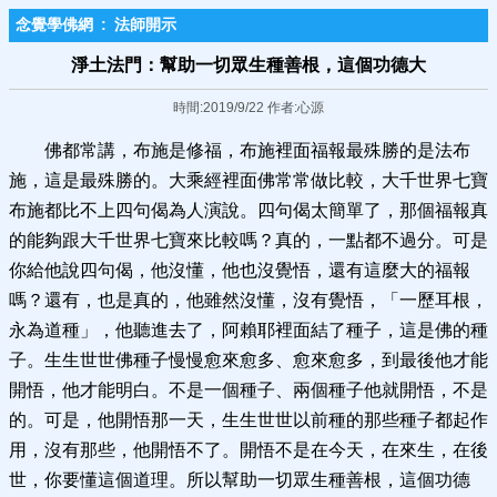
念覺學佛網
:
法師開示
淨土法門：幫助一切眾生種善根，這個功德大
時間:2019/9/22 作者:心源
佛都常講，布施是修福，布施裡面福報最殊勝的是法布
施，這是最殊勝的。大乘經裡面佛常常做比較，大千世界七寶
布施都比不上四句偈為人演說。四句偈太簡單了，那個福報真
的能夠跟大千世界七寶來比較嗎？真的，一點都不過分。可是
你給他說四句偈，他沒懂，他也沒覺悟，還有這麼大的福報
嗎？還有，也是真的，他雖然沒懂，沒有覺悟，「一歷耳根，
永為道種」，他聽進去了，阿賴耶裡面結了種子，這是佛的種
子。生生世世佛種子慢慢愈來愈多、愈來愈多，到最後他才能
開悟，他才能明白。不是一個種子、兩個種子他就開悟，不是
的。可是，他開悟那一天，生生世世以前種的那些種子都起作
用，沒有那些，他開悟不了。開悟不是在今天，在來生，在後
世，你要懂這個道理。所以幫助一切眾生種善根，這個功德