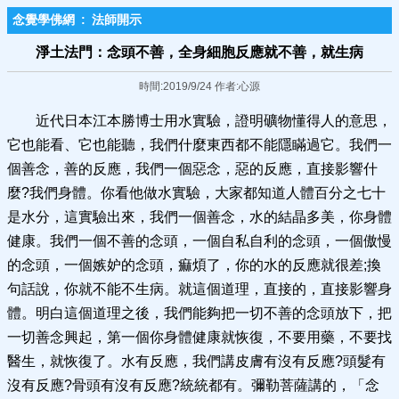
念覺學佛網
:
法師開示
淨土法門：念頭不善，全身細胞反應就不善，就生病
時間:2019/9/24 作者:心源
近代日本江本勝博士用水實驗，證明礦物懂得人的意思，
它也能看、它也能聽，我們什麼東西都不能隱瞞過它。我們一
個善念，善的反應，我們一個惡念，惡的反應，直接影響什
麼?我們身體。你看他做水實驗，大家都知道人體百分之七十
是水分，這實驗出來，我們一個善念，水的結晶多美，你身體
健康。我們一個不善的念頭，一個自私自利的念頭，一個傲慢
的念頭，一個嫉妒的念頭，痲煩了，你的水的反應就很差;換
句話說，你就不能不生病。就這個道理，直接的，直接影響身
體。明白這個道理之後，我們能夠把一切不善的念頭放下，把
一切善念興起，第一個你身體健康就恢復，不要用藥，不要找
醫生，就恢復了。水有反應，我們講皮膚有沒有反應?頭髮有
沒有反應?骨頭有沒有反應?統統都有。彌勒菩薩講的，「念