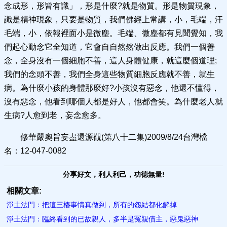
念成形，形皆有識」，形是什麼?就是物質。形是物質現象，
識是精神現象，只要是物質，我們佛經上常講，小，毛端，汗
毛端，小，依報裡面小是微塵。毛端、微塵都有見聞覺知，我
們起心動念它全知道，它會自自然然做出反應。我們一個善
念，全身沒有一個細胞不善，這人身體健康，就這麼個道理;
我們的念頭不善，我們全身這些物質細胞反應就不善，就生
病。為什麼小孩的身體那麼好?小孩沒有惡念，他還不懂得，
沒有惡念，他看到哪個人都是好人，他都會笑。為什麼老人就
生病?人愈到老，妄念愈多。
修華嚴奧旨妄盡還源觀(第八十二集)2009/8/24台灣檔
名：12-047-0082
分享好文，利人利己，功德無量!
相關文章:
淨土法門：把這三樁事情真做到，所有的怨結都化解掉
淨土法門：臨終看到的已故親人，多半是冤親債主，惡鬼惡神