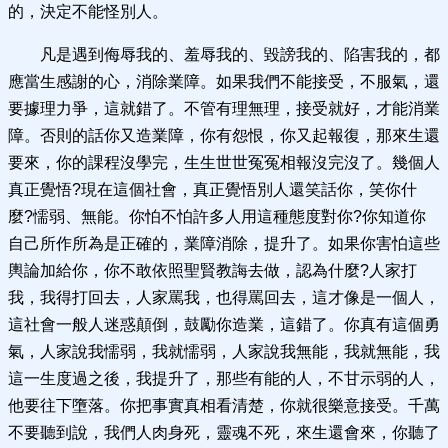
的，決定不能怪別人。
凡是遇到侮辱我的、羞辱我的、毀謗我的、陷害我的，都
應當生感謝的心，消除業障。如果我們不能接受，不服氣，還
要據理力爭，這就錯了。不管有理無理，接受就好，才能消業
障。否則的話你又造業障，你有怨恨，你又起報復，那來生還
要來，你的課程沒學完，生生世世冤冤相報沒完沒了。幾個人
真正覺悟?現在這個社會，真正覺悟別人還笑話你，笑你什
麼?懦弱、無能。你怕不怕許多人用這種態度對你?你知道你
自己所作所為是正確的，業障消除，提升了。如果你害怕這些
輿論加給你，你不敢依照聖賢教誨去做，認為什麼?人家打
我，我得打回去，人家罵我，也得罵回去，這才像是一個人，
這社會一般人迷惑顛倒，鼓勵你造業，這錯了。你真有這個勇
氣，人家說我懦弱，我就懦弱，人家說我無能，我就無能，我
這一生度過之後，我提升了，那些有能的人，不甘示弱的人，
他要往下墮落。你把事實真相看清楚，你就很樂意接受。千萬
不要聽到說，我們人肉身死，靈魂不死，來生還會來，你聽了