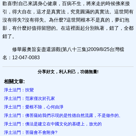
歡喜!對自己來講身心健康，百病不生，將來走的時候佛來接
引，得大自在，這才是真實法，究竟圓滿的真實法。這世間有
沒有得失?沒有得失。為什麼?這世間根本不是真的，夢幻泡
影，有什麼好值得留戀的。在這裡面起分別執著，錯了，全都
錯了。
修華嚴奧旨妄盡還源觀(第八十三集)2009/8/25台灣檔
名：12-047-0083
分享好文，利人利己，功德無量!
相關文章:
淨土法門：扶鸞
淨土法門：范家僅次於孔家
淨土法門：愛根不除，心何由淨
淨土法門：佛菩薩給我們示現的是性德自然流露，不是做作的、
淨土法門：佛法是建立在中國文化的基礎上，放光的
淨土法門：菩薩會不會附身?