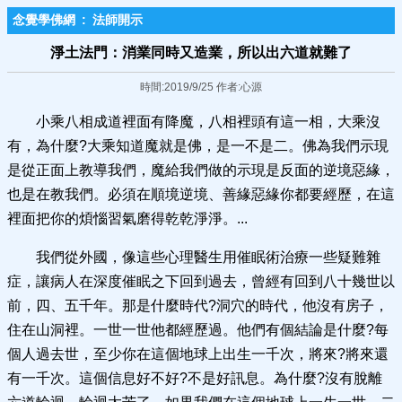
念覺學佛網
:
法師開示
淨土法門：消業同時又造業，所以出六道就難了
時間:2019/9/25 作者:心源
小乘八相成道裡面有降魔，八相裡頭有這一相，大乘沒
有，為什麼?大乘知道魔就是佛，是一不是二。佛為我們示現
是從正面上教導我們，魔給我們做的示現是反面的逆境惡緣，
也是在教我們。必須在順境逆境、善緣惡緣你都要經歷，在這
裡面把你的煩惱習氣磨得乾乾淨淨。...
我們從外國，像這些心理醫生用催眠術治療一些疑難雜
症，讓病人在深度催眠之下回到過去，曾經有回到八十幾世以
前，四、五千年。那是什麼時代?洞穴的時代，他沒有房子，
住在山洞裡。一世一世他都經歷過。他們有個結論是什麼?每
個人過去世，至少你在這個地球上出生一千次，將來?將來還
有一千次。這個信息好不好?不是好訊息。為什麼?沒有脫離