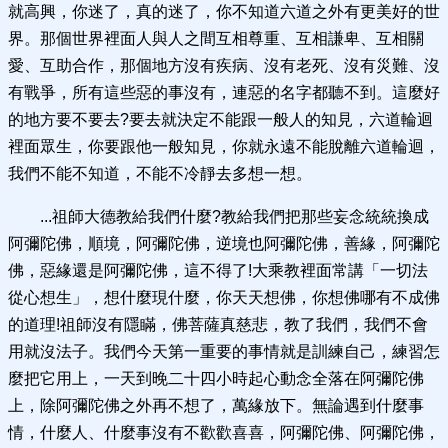
就高興，你迷了，真的迷了，你不知道六道之外有更美好的世
界。那個世界裡面人與人之間互相尊重、互相謙卑、互相關
愛、互助合作，那個地方沒有疾病、沒有老死、沒有災難、沒
有戰爭，所有這些惡的事沒有，連惡的名字都聽不到。這麼好
的地方要不要去?要去就決定不能跟一般人的知見，六道輪迴
裡面眾生，你要跟他一般知見，你就永遠不能脫離六道輪迴，
我們不能不知道，不能不冷靜去多想一想。
...祖師大德教給我們什麼?教給我們把那些妄念統統換成
阿彌陀佛，順境，阿彌陀佛，逆境也阿彌陀佛，善緣，阿彌陀
佛，惡緣還是阿彌陀佛，這不得了!大乘教裡面常講「一切法
從心想生」，想什麼現什麼，你天天想佛，你想佛哪有不成佛
的道理!祖師沒有隱瞞，佛菩薩真慈悲，教了我們，我們不會
用就沒法子。我們今天第一重要的事情就是訓練自己，練習怎
麼把它用上，一天到晚二十四小時起心動念全落在阿彌陀佛
上，除阿彌陀佛之外再不想了，萬緣放下。無論遇到什麼事
情，什麼人、什麼事沒有不歡歡喜喜，阿彌陀佛、阿彌陀佛，