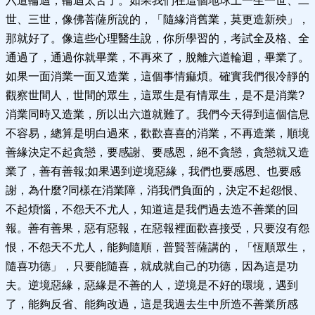
六道輪迴，輪迴太苦了。如果我們在這個地球上一生一世、二
世、三世，像佛菩薩所說的，「隨緣消舊業，莫更造新殃」，
那就好了。像這些心理醫生說，你所學習的，考試全及格、全
通過了，通過你就畢業，不再來了，脫離六道輪迴，畢業了。
如果一面消業一面又造業，這個事情痲煩。確實我們很冷靜的
觀察世間人，世間的眾生，這眾生是有情眾生，是不是消業?
消業同時又造業，所以出六道就難了。我們今天得到這個信息
不容易，總算是明白過來，歡歡喜喜的消業，不再造業，順境
善緣決定不起貪戀，要感謝、要感恩，絕不貪戀，貪戀就又造
業了，善有善報;如果遇到逆境惡緣，我們也要感恩、也要感
謝，為什麼?同樣在消業障，消我們負面的，決定不起怨恨、
不起煩惱，不怨天不尤人，知道這是我們過去造不善業的回
報。善有善果，惡有惡報，在惡報裡面歡喜接受，只要沒有怨
恨，不怨天不尤人，能夠隨順，普賢菩薩講的，「恆順眾生，
隨喜功德」，只要能隨喜，就成就自己的功德，因為這是功
夫。逆境惡緣，惡緣是不善的人，逆境是不好的環境，遇到
了，能夠反省、能夠改過，這是我過去生中所造不善業所感