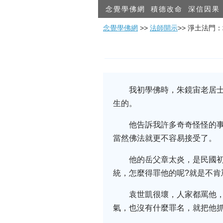
念覺學佛網
積德改命
深信因果
念覺學佛網
>>
法師開示
>> 淨土法門
我初學佛時，朱鏡宙老居
生的。
他告訴我許多奇奇怪怪的
當然佛法就更不容易接受了。
他的岳父章太炎，是民國
統，怎麼得罪他的呢?就是不肯
袁世凱很壞，人家都罵他
氣，也沒有什麼罪名，就把他