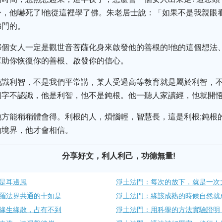
，他嚇死了!他從這裡學了佛。朱老居士說：「如果不是我親眼
佛門的。
那個女人一定是觀世音菩薩化身來啟發他的善根的!他的這個想法
幫助你恢復你的善根、啟發你的信心。
鈍識利智，不是我們平常講，某人受過高等教育就是屬於利智，
個字不認識，他是利智，他不是鈍根。他一聽人家讀經，他就開
地方能稍稍體會得。利根的人，煩惱輕，智慧長，這是利根;鈍根
的境界，他才會相信。
分享好文，利人利己，功德無量!
是耳邊風
淨土法門：每次的放下，就是一次
羅法界共通的十如是
淨土法門：緣該成熟的時候自然就
緣生緣散，占有不到
淨土法門：用科學的方法實驗證明