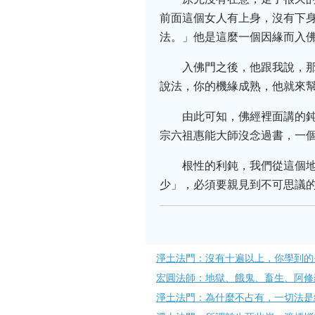
前面這個女人有上身，沒有下身
法。」他是這麼一個因緣而入
入佛門之後，他跟我說，
說法，你的機緣成熟，他就來
由此可知，佛經裡面講的
宗六祖惠能大師沒念過書，一
根性的利鈍，我們從這個
少」，必須要親見到不可思議
淨土法門：沒有十遍以上，你學到的
宏圓法師：地獄、餓鬼、畜生、阿修
淨土法門：為什麼不占有，一切法是