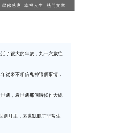
學佛感應
幸福人生
熱門文章
是活了很大的年歲，九十六歲往
早年從來不相信鬼神這個事情，
袁世凱，袁世凱那個時候作大總
世凱耳里，袁世凱聽了非常生