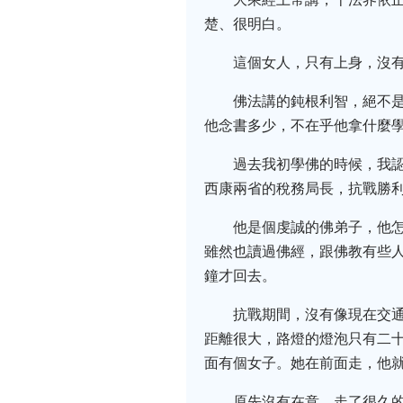
楚、很明白。
這個女人，只有上身，沒
佛法講的鈍根利智，絕不
他念書多少，不在乎他拿什麼
過去我初學佛的時候，我
西康兩省的稅務局長，抗戰勝
他是個虔誠的佛弟子，他
雖然也讀過佛經，跟佛教有些人
鐘才回去。
抗戰期間，沒有像現在交
距離很大，路燈的燈泡只有二
面有個女子。她在前面走，他
原先沒有在意，走了很久