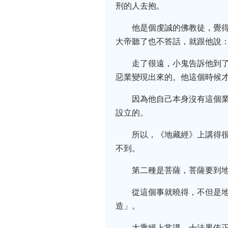
刑的人去抱。
他是個虔誠的佛教徒，覺
大帝聽了也不答話，就跟他說
走了很遠，小鬼告訴他到
惡業變現出來的。他這個時候
因為他自己本身沒有這個
設立的。
所以，《地藏經》上講得
不到。
第二種是菩薩，菩薩要到
從這個事就曉得，不但是
造」。
大乘經上常講，十法界依