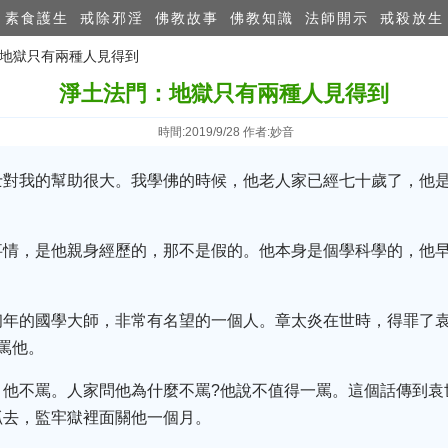
素食護生
戒除邪淫
佛教故事
佛教知識
法師開示
戒殺放生
：地獄只有兩種人見得到
淨土法門：地獄只有兩種人見得到
時間:2019/9/28 作者:妙音
士對我的幫助很大。我學佛的時候，他老人家已經七十歲了，他
事情，是他親身經歷的，那不是假的。他本身是個學科學的，他
初年的國學大師，非常有名望的一個人。章太炎在世時，得罪了
罵他。
，他不罵。人家問他為什麼不罵?他說不值得一罵。這個話傳到袁
抓去，監牢獄裡面關他一個月。