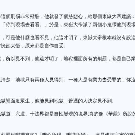
得這個刑罰非常殘酷，他就發了個慈悲心，給那個東嶽大帝建議：
：「你到現場去看看。」於是，東嶽大帝派了兩個小鬼帶他到現
了，可是他什麼也看不見，他這才明了，東嶽大帝根本就沒有設
才恍然大悟，原來都是自作自受。
業，所以見不到，他這才明了，地獄裡面所有的刑罰，都是自己
很清楚，地獄只有兩種人見得到。一種人是有業力去受罪的，你
地獄裡面度眾生，他能見到地獄，普通的人決定見不到。
地獄道，六道、十法界都是自性變現的境界;真的像《華嚴》所說
正莊嚴從哪裡來的?「唯心所現，唯識所變」。這是佛把宇宙的來