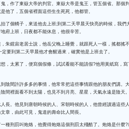
了鬼，作了東嶽大帝的判官。東嶽大帝是鬼王，管五個省。那個
就是他了，五個省裡面這些生生死死，他都管。
鬼抬了個轎子，來送他去上班;到第二天早晨天快亮的時候，我們
曹地府上班，日夜都不能休息，他很辛苦。
候，朱鏡宙老居士說，他岳父晚上睡覺，就跟死人一樣，搖都搖
一定要到第二天早晨他才會醒過來，確實他是上班去了。
想想，太累了，便寫個假條，試試看能不能請假?他用黃紙寫，寫
見到陰間許許多多的事情，他常常把這些事情跟他的朋友們講。
是陰間裡面看不到太陽，也見不到月亮、星星，天氣永遠是陰天
比人長。他見到唐朝時候的人、宋朝時候的人，他曾經讀過這些
論文章，由此可見，鬼道的壽命比人間長。
有一種刑罰叫炮烙，他覺得炮烙這個刑罰太殘酷了。炮烙是什麼?