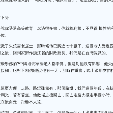
有下身
是說你受過高等教育，念過很多書，你就算利根，不見得!根性的
學位。
認識了朱鏡宙老居士，那時候他已將近七十歲了。這個老人受過
利之後，回到家鄉作浙江省的財政廳長。我們是在台灣認識的。
怎麼學佛的?中國過去家裡老人都學佛，但是對他沒有影響，他受
接觸，絕對不相信!他說他有一天，那時在重慶，晚上跟朋友們
通這麼方便，走路。路燈雖然有，那個路燈，我們這個年齡，在
十燭光，若有若無。他散場之後回去，回去走路大概走半個小時
就在後面走，距離不太遠。
的時間，忽然想起來，這半夜了，怎麼會一個女人出來走?這念頭