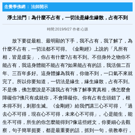
念覺學佛網
:
法師開示
淨土法門：為什麼不占有，一切法是緣生緣散，占有不到
時間:2019/9/27 作者:心源
放下要從最粗、最明顯的下手，我不占有，我了解了，為
什麼不占有，一切法都不可得。《金剛經》上說的「凡所有
相，皆是虛妄」，你占有什麼?占有不到。不但身外之物你不
能占有，我這身體能不能占有?如果能占有的話，我活個二百
年、三百年多好。這身體據為我有，你做不到，一口氣不來就
完了。所以你要知道，一切法是緣生，緣生緣散，占有不到。
不是佛，佛怎麼說是不讓我占有?佛了解事實真相，佛怎麼會
障礙你?佛只有成就你，不會障礙你。你有占有念頭錯了，根
本得不到，剎那生滅。《金剛經》給我們講三心不可得，「過
去心不可得，現在心不可得，未來心不可得」。心是能生，能
生不可得，所生的你怎麼能得到?像這些經文，你要細心去觀
察，句子簡單扼要，都是最重要的話，抓到一句，依教奉行，