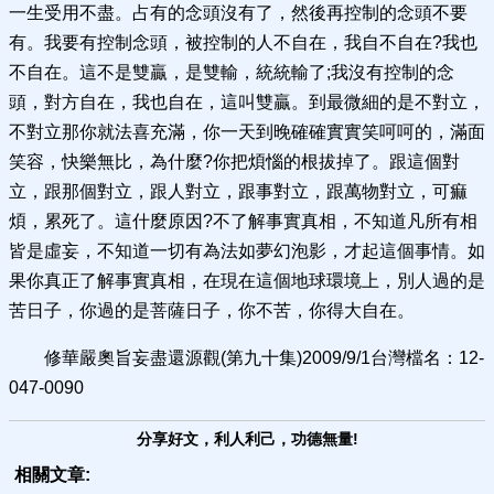
一生受用不盡。占有的念頭沒有了，然後再控制的念頭不要
有。我要有控制念頭，被控制的人不自在，我自不自在?我也
不自在。這不是雙贏，是雙輸，統統輸了;我沒有控制的念
頭，對方自在，我也自在，這叫雙贏。到最微細的是不對立，
不對立那你就法喜充滿，你一天到晚確確實實笑呵呵的，滿面
笑容，快樂無比，為什麼?你把煩惱的根拔掉了。跟這個對
立，跟那個對立，跟人對立，跟事對立，跟萬物對立，可痲
煩，累死了。這什麼原因?不了解事實真相，不知道凡所有相
皆是虛妄，不知道一切有為法如夢幻泡影，才起這個事情。如
果你真正了解事實真相，在現在這個地球環境上，別人過的是
苦日子，你過的是菩薩日子，你不苦，你得大自在。
修華嚴奧旨妄盡還源觀(第九十集)2009/9/1台灣檔名：12-
047-0090
分享好文，利人利己，功德無量!
相關文章: