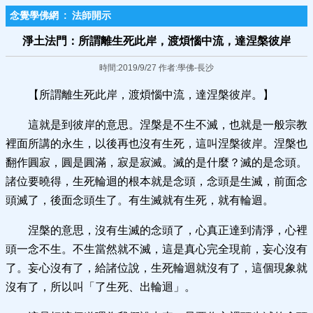
念覺學佛網
:
法師開示
淨土法門：所謂離生死此岸，渡煩惱中流，達涅槃彼岸
時間:2019/9/27 作者:學佛-長沙
【所謂離生死此岸，渡煩惱中流，達涅槃彼岸。】
這就是到彼岸的意思。涅槃是不生不滅，也就是一般宗教
裡面所講的永生，以後再也沒有生死，這叫涅槃彼岸。涅槃也
翻作圓寂，圓是圓滿，寂是寂滅。滅的是什麼？滅的是念頭。
諸位要曉得，生死輪迴的根本就是念頭，念頭是生滅，前面念
頭滅了，後面念頭生了。有生滅就有生死，就有輪迴。
涅槃的意思，沒有生滅的念頭了，心真正達到清淨，心裡
頭一念不生。不生當然就不滅，這是真心完全現前，妄心沒有
了。妄心沒有了，給諸位說，生死輪迴就沒有了，這個現象就
沒有了，所以叫「了生死、出輪迴」。