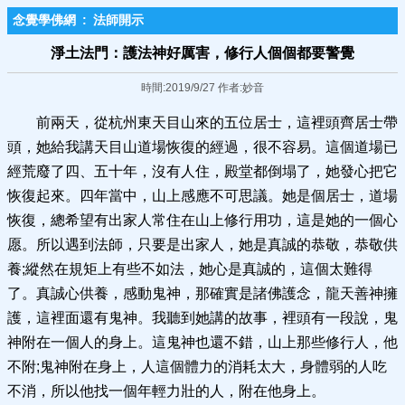
念覺學佛網
:
法師開示
淨土法門：護法神好厲害，修行人個個都要警覺
時間:2019/9/27 作者:妙音
前兩天，從杭州東天目山來的五位居士，這裡頭齊居士帶
頭，她給我講天目山道場恢復的經過，很不容易。這個道場已
經荒廢了四、五十年，沒有人住，殿堂都倒塌了，她發心把它
恢復起來。四年當中，山上感應不可思議。她是個居士，道場
恢復，總希望有出家人常住在山上修行用功，這是她的一個心
愿。所以遇到法師，只要是出家人，她是真誠的恭敬，恭敬供
養;縱然在規矩上有些不如法，她心是真誠的，這個太難得
了。真誠心供養，感動鬼神，那確實是諸佛護念，龍天善神擁
護，這裡面還有鬼神。我聽到她講的故事，裡頭有一段說，鬼
神附在一個人的身上。這鬼神也還不錯，山上那些修行人，他
不附;鬼神附在身上，人這個體力的消耗太大，身體弱的人吃
不消，所以他找一個年輕力壯的人，附在他身上。