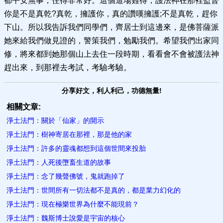
都平安無事，住得非常好。這個道場難得，護法神在那裡監督
你是不是真乾?真乾，擁護你，真的讚嘆擁護;不是真乾，趕你
下山。所以我告訴我們同學們，齊居士到這邊來，是佛菩薩派
她來給我們做見證的，警策我們，勉勵我們。希望我們出家同
修，將來都到她那個山上去住一段時期，看看會不會被護法神
趕出來，到那裡去考試，考驗考驗。
分享好文，利人利己，功德無量!
相關文章:
淨土法門：關於「仙家」的開示
淨土法門：樹神寄居在那裡，那是他的家
淨土法門：許多的靈魂都想到這個世間來投胎
淨土法門：人死後墮畜生道的故事
淨土法門：念了幾聲佛號，鬼就跑掉了
淨土法門：世間所有一切法都不是真的，都是業力幻化的
淨土法門：現在極樂世界為什麼不能現前？
淨土法門：魏斯博士說愛是宇宙的核心