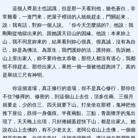
這個人齊居士也認識，但是那一天看到他，臉色蒼白，非
常難看，一進門來，把屋子裡頭的人統統趕走，門關起來，
說：我有話，對妳一個人說。「你今天怎麼搞的?」他說：我
剛剛從地獄出來的。跟她講天目山的因緣。他說：本來妳上
山，我不同意妳來的，結果看到妳心很真、很真誠，沒有為自
己，妳是為佛法、為眾生，我們護妳的法，護持妳。告訴她，
山上里出家人，妳不要待他太恭敬，那些人都沒有道心，我都
恨不得趕走。那些出家人，果然一個一個被他趕跑掉了。真的
是舉頭三尺有神明。
你這個道場，真正修行的道場，你不是真心修行，那你住
不住?修禪的、修密的，到這個山上去住，頂多住兩、三個月
就要走，少的住三、四天就要下山。打坐坐在那裡，鬼神把他
推下座位，跌得一身傷痕。半夜兩點、三點，青面獠牙的鬼出
現了，天天晚上出現，只好捲鋪蓋趕快下山，都是出家人。她
說在山上念佛的，有不少老太太、老阿公在山上念佛，一個個