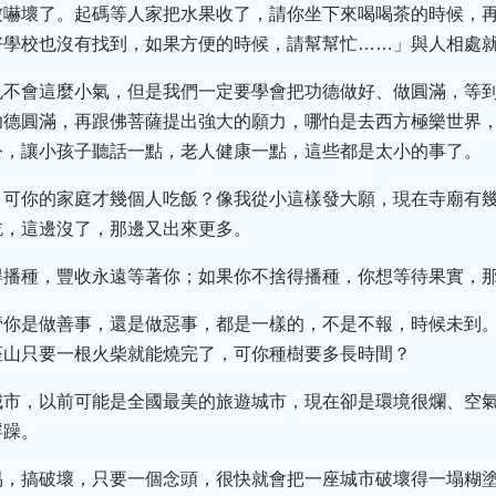
被嚇壞了。起碼等人家把水果收了，請你坐下來喝喝茶的時候，
好學校也沒有找到，如果方便的時候，請幫幫忙……」與人相處
也不會這麼小氣，但是我們一定要學會把功德做好、做圓滿，等
功德圓滿，再跟佛菩薩提出強大的願力，哪怕是去西方極樂世界
公，讓小孩子聽話一點，老人健康一點，這些都是太小的事了。
，可你的家庭才幾個人吃飯？像我從小這樣發大願，現在寺廟有
吃，這邊沒了，那邊又出來更多。
得播種，豐收永遠等著你；如果你不捨得播種，你想等待果實，
管你是做善事，還是做惡事，都是一樣的，不是不報，時候未到
座山只要一根火柴就能燒完了，可你種樹要多長時間？
城市，以前可能是全國最美的旅遊城市，現在卻是環境很爛、空
浮躁。
易，搞破壞，只要一個念頭，很快就會把一座城市破壞得一塌糊