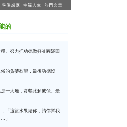
學佛感應
幸福人生
熱門文章
能的
收穫。努力把功德做好並圓滿回
世俗的貪婪欲望，最後功德沒
已是一大堆，貪婪此起彼伏。最
了，「這籃水果給你，請你幫我
……」