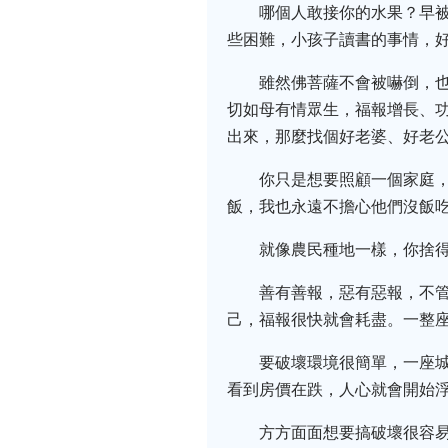
哪個人敢接你的水果？早
些困難，小孩子讀書的事情，
雖然佛菩薩不會被嚇倒，
切如母有情眾生，福報增長、
出來，那麼找個好老婆、好老
你只是想要照顧一個家庭
飯，我也永遠不擔心他們沒飯
就像農民種地一樣，你捨
善有善報，惡有惡報，不
己，福報很快就會耗盡。一整
要破壞環境很簡單，一座
看到房價在跌，人心就會開始
方方面面想要搞破壞很容