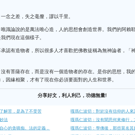
，一念之差，失之毫釐，謬以千里。
，唯識論說的是萬法唯心造，人的思想會創造世界。我們的阿賴
是我們現在這個樣子。
不承認有造物者，所以很多人才喜歡把佛教徒稱為無神論者，「
，沒有菩薩存在，而是沒有一個造物者的存在。是你的思想，我
力，因緣相聚，才有了現在你必須要面對的人生和世界。
分享好文，利人利己，功德無量!
了解苦，是為了不受苦
嘎瑪仁波切：對於沒有信仰的人來
妙法
嘎瑪仁波切：沒有聞思何來修行，
自心的貪嗔痴。法的定義，
嘎瑪仁波切：學佛後，那些莫名其