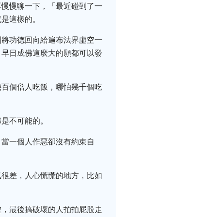
再慢慢聊一下，「最近碰到了一
就是這樣的。
到將功德回向給遍布法界虛空一
，早日成佛這麼大的願都可以發
幾百個僧人吃飯，哪怕幾千個吃
那是不可能的。
。當一個人作惡卻沒有約束自
氣很差，人心慌慌的地方，比如
塗，最後搞破壞的人拍拍屁股走