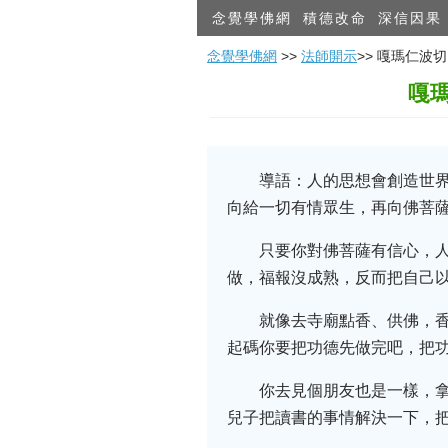
念覺學佛網
積德改命
深信因果
念覺學佛網
>>
法師開示
>> 嘎瑪仁
嘎
導語：人的思想會創造世
向給一切有情眾生，再向佛菩
只要你對佛菩薩有信心，
做，福報沒成熟，反而把自己
就像去寺廟點香、供佛，
起碼你要把功德先做完吧，把
你去見個朋友也是一樣，
兒子把讀書的事情解決一下，