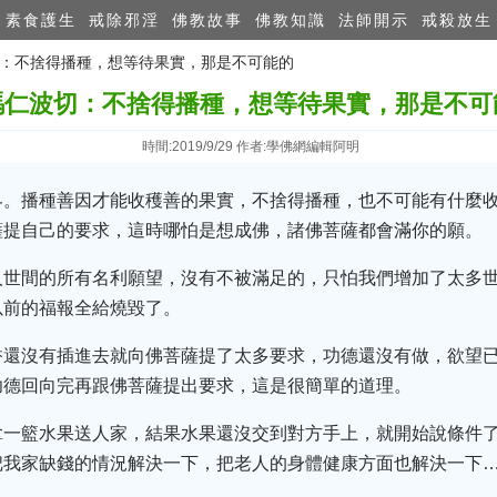
素食護生
戒除邪淫
佛教故事
佛教知識
法師開示
戒殺放生
波切：不捨得播種，想等待果實，那是不可能的
瑪仁波切：不捨得播種，想等待果實，那是不可
時間:2019/9/29 作者:學佛網編輯阿明
界。播種善因才能收穫善的果實，不捨得播種，也不可能有什麼
薩提自己的要求，這時哪怕是想成佛，諸佛菩薩都會滿你的願。
人世間的所有名利願望，沒有不被滿足的，只怕我們增加了太多
以前的福報全給燒毀了。
香還沒有插進去就向佛菩薩提了太多要求，功德還沒有做，欲望
功德回向完再跟佛菩薩提出要求，這是很簡單的道理。
拿一籃水果送人家，結果水果還沒交到對方手上，就開始說條件
把我家缺錢的情況解決一下，把老人的身體健康方面也解決一下