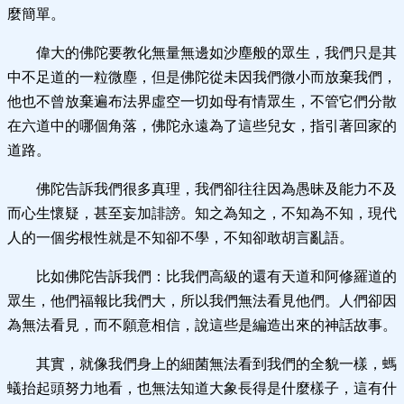
麼簡單。
偉大的佛陀要教化無量無邊如沙塵般的眾生，我們只是其
中不足道的一粒微塵，但是佛陀從未因我們微小而放棄我們，
他也不曾放棄遍布法界虛空一切如母有情眾生，不管它們分散
在六道中的哪個角落，佛陀永遠為了這些兒女，指引著回家的
道路。
佛陀告訴我們很多真理，我們卻往往因為愚昧及能力不及
而心生懷疑，甚至妄加誹謗。知之為知之，不知為不知，現代
人的一個劣根性就是不知卻不學，不知卻敢胡言亂語。
比如佛陀告訴我們：比我們高級的還有天道和阿修羅道的
眾生，他們福報比我們大，所以我們無法看見他們。人們卻因
為無法看見，而不願意相信，說這些是編造出來的神話故事。
其實，就像我們身上的細菌無法看到我們的全貌一樣，螞
蟻抬起頭努力地看，也無法知道大象長得是什麼樣子，這有什