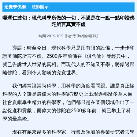
念覺學佛網
:
法師開示
嘎瑪仁波切：現代科學所做的一切，不過是在一點一點印證佛
陀所言真實不虛
時間:2019/10/9 作者:學佛網編輯阿明
導語：時至今日，現代科學只是用有限的設備，一步步印
證著佛陀所言不虛。2500多年前佛在《俱舍論》等經典中，
就已告訴世人世界的真相。而現代人的不知又不學，將錯過跟
隨佛陀，看到令人驚嘆的究竟世界。
我們經常說崇尚科學，用科學的角度看問題。誰是真正懂
科學的人？誰是最偉大的科學家?歷史上出現過那麼多為人類
社會貢獻畢生精力的科學家，他們都只是在某個領域作出了一
點促進和貢獻，而偉大的佛陀在2500多年前，就已攀上了科
學的最高峰。
現在有越來越多的科學家、行業及領域的專業研究者去學