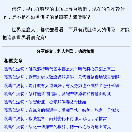
佛陀，早已在科學的山頂上等著我們，現在的你在幹什
麼，是不是在沿著佛陀的足跡努力攀登呢?
世界這麼大，都想去看看，而只有跟隨偉大的佛陀，才能
把這個世界看個究竟!
分享好文，利人利己，功德無量!
相關文章:
嘎瑪仁波切：佛教盛行時代基本都是太平時代身心安樂是真正
嘎瑪仁波切：對面無數人驗證過的道路，只需腳踏實地認真實踐
嘎瑪仁波切：為什麼有人運氣好，有人努力也不成功？怎樣延續
嘎瑪仁波切：修好無常這門課，就能帶著勇氣和智慧面對死亡
嘎瑪仁波切：改變命運，從孝順供養父母開始
嘎瑪仁波切：在緣分的相遇中，播種爭執、嫉妒、怨言，是無法
嘎瑪仁波切：接受無常，面對變化不再怨天怨地，珍惜當下
嘎瑪仁波切：淨化一切痛苦的根源，轉一己之欲為無上菩提