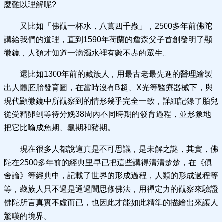
麼難以理解呢?
又比如「佛觀一杯水，八萬四千蟲」，2500多年前佛陀
講給我們的道理，直到1590年荷蘭的詹森父子首創發明了顯
微鏡，人類才知道一滴濁水裡有數不盡的眾生。
還比如1300年前的藏族人，用最古老最先進的醫理繪製
出人體胚胎發育圖，在當時沒有B超、X光等醫療器械下，與
現代顯微鏡中所觀察到的情形幾乎完全一致，詳細記錄了胎兒
從受精卵到等待分娩38周內不同時期的發育過程，並形象地
把它比喻成魚期、龜期和豬期。
現在很多人都說這真是不可思議，是未解之謎，其實，佛
陀在2500多年前的經典里早已把這些講得清清楚楚，在《俱
舍論》等經典中，記載了世界的形成過程，人類的形成過程等
等，藏族人只不過是通過聞思修佛法，用禪定力的觀察來驗證
佛陀所言真實不虛而已，也因此才能如此精準的描繪出來讓人
驚嘆的境界。