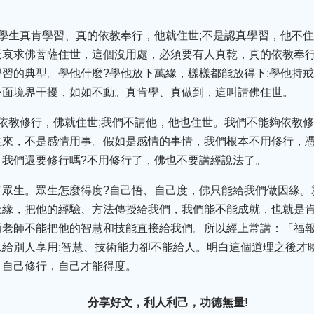
學生真肯學習、真的依教奉行，他就住世;不是認真學習，他不
天哀求佛菩薩住世，這個沒用處，必須要有人真乾，真的依教奉
習的典型。學他什麼?學他放下萬緣，樣樣都能放得下;學他持戒
外面境界干擾，如如不動。真肯學、真做到，這叫請佛住世。
依教修行，佛就住世;我們不請他，他也住世。我們不能夠依教
往來，不是感情用事。假如是感情的事情，我們根本不用修行，
，我們還要修行嗎?不用修行了，佛也不要講經說法了。
了眾生。眾生怎麼得度?自己悟、自己度，佛只能給我們做因緣。
上緣，把他的經驗、方法傳授給我們，我們能不能成就，也就是
而老師不能把他的智慧和技能直接給我們。所以經上常講：「福
給別人享用;智慧、技術能力卻不能給人。明白這個道理之後才
、自己修行，自己才能得度。
分享好文，利人利己，功德無量!