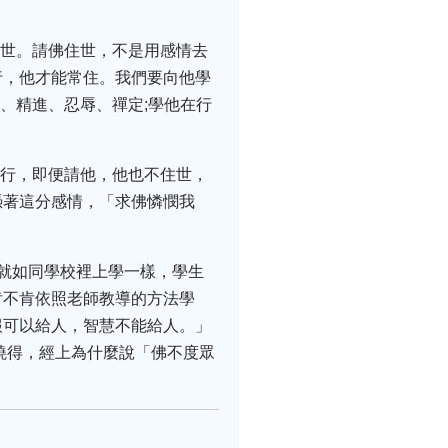
住世。請佛住世，不是用感情去
行，他才能常住。我們要向他學
、精進、忍辱、禪定;學他在行
修行，即便請他，他也不住世，
憑著這分感情，「求佛憐憫我
就如同學校裡上學一樣，學生
肯不肯依照老師教導的方法學
報可以給人，智慧不能給人。」
曉得，經上為什麼說「佛不度眾