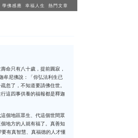
學佛感應
幸福人生
熱門文章
世壽命只有八十歲，提前圓寂，
迦牟尼佛說：「你弘法利生已
子疏忽了，不知道要請佛住世。
住行這四事供養的福報都是釋迦
代這個地區眾生、代這個世間眾
這個地方的人就有福了。真善知
?要有真智慧、真福德的人才懂