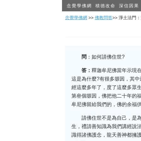
念覺學佛網
積德改命
深信因果
念覺學佛網
>>
佛教問答
>> 淨土法門
問
：如何請佛住世?
答：
釋迦牟尼佛當年示現
這是為什麼?有很多塬因，其
經這麼多年了，度了這麼多眾
第叄個塬因，佛把他二十年的
牟尼佛留給我們的，佛的余福
請佛住世不是為自己，是
生，禮請善知識為我們講經說
識得諸佛護念，龍天善神都擁護