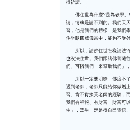
得祈請。
佛住世為什麼?是為教學。
請，情執是請不到的。我們天
習，他是我們的榜樣，是我們學
住坐臥四威儀當中，能夠不受
所以，請佛住世怎樣請法?
也沒法住世。我們跟諸佛菩薩
們、可憐我們，來幫助我們」
所以一定要明瞭，佛度不
遇到老師，老師只能給你做增
習、肯不肯接受老師的經驗，
我們有福報、有財富，財富可以
生」，眾生一定是得自己覺悟