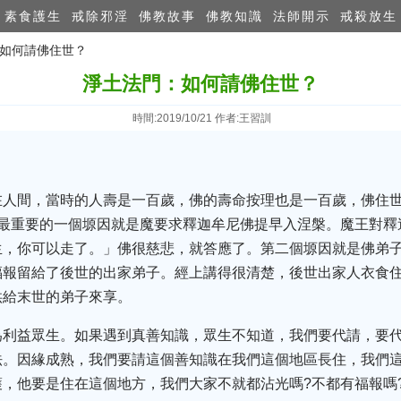
素食護生
戒除邪淫
佛教故事
佛教知識
法師開示
戒殺放生
：如何請佛住世？
淨土法門：如何請佛住世？
時間:2019/10/21 作者:王習訓
在人間，當時的人壽是一百歲，佛的壽命按理也是一百歲，佛住
中最重要的一個塬因就是魔要求釋迦牟尼佛提早入涅槃。魔王對釋
生，你可以走了。」佛很慈悲，就答應了。第二個塬因就是佛弟
福報留給了後世的出家弟子。經上講得很清楚，後世出家人衣食
供給末世的弟子來享。
為利益眾生。如果遇到真善知識，眾生不知道，我們要代請，要
法。因緣成熟，我們要請這個善知識在我們這個地區長住，我們
，他要是住在這個地方，我們大家不就都沾光嗎?不都有福報嗎