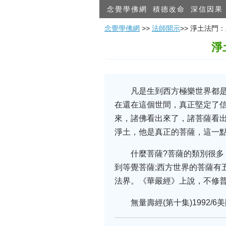
念覺學佛網
積德改命
深信因果
念覺學佛網
>>
法師開示
>> 淨土法
淨
凡是生到西方極樂世界都
在還在這個世間，真正堅定了
來，諸佛看出來了，諸菩薩看
淨土，他是真正的菩薩，這一
什麼菩薩?菩薩的類別很
到等覺菩薩;西方世界的菩薩有
法界。《華嚴經》上說，不修普
無量壽經(第十集)1992/6