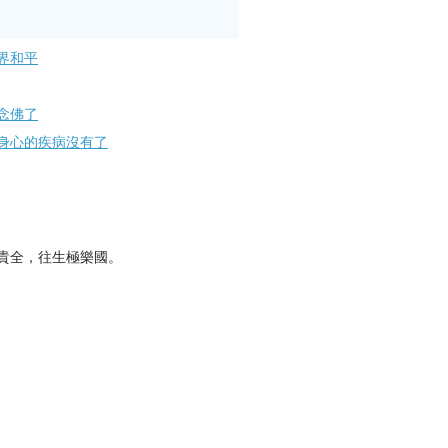
界和平
念佛了
身心的疾病沒有了
貴全，往生極樂國。