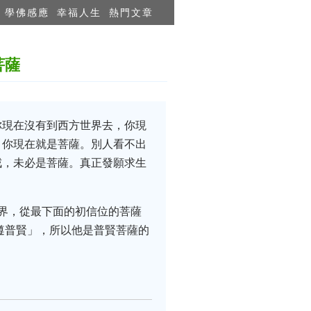
學佛感應
幸福人生
熱門文章
菩薩
你現在沒有到西方世界去，你現
，你現在就是菩薩。別人看不出
戒，未必是菩薩。真正發願求生
界，從最下面的初信位的菩薩
遵普賢」，所以他是普賢菩薩的