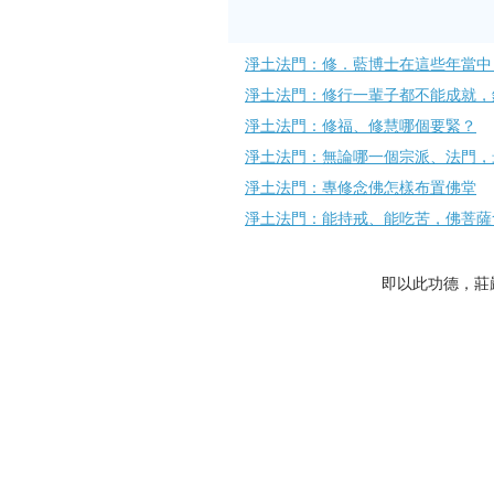
淨土法門：修．藍博士在這些年當中
淨土法門：修行一輩子都不能成就，
淨土法門：修福、修慧哪個要緊？
淨土法門：無論哪一個宗派、法門，
淨土法門：專修念佛怎樣布置佛堂
淨土法門：能持戒、能吃苦，佛菩薩
即以此功德，莊