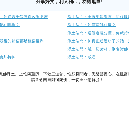
分享好文，利人利己，功德無量!
，治過幾千個病例效果卓著
淨土法門：重振聖賢教育，祈求世
錯在哪裡？
淨土法門：如何請佛住世？
淨土法門：這個道理要懂，你就肯
最後的歸宿都是極樂世界
淨土法門：你真正通達明了的話，
淨土法門：離一切諸相，則名諸佛
會加持你
淨土法門：戒淫
嚴佛淨土。上報四重恩，下救三道苦。惟願見聞者，悉發菩提心。在世富
請常念南無阿彌陀佛，一切重罪悉解脫！