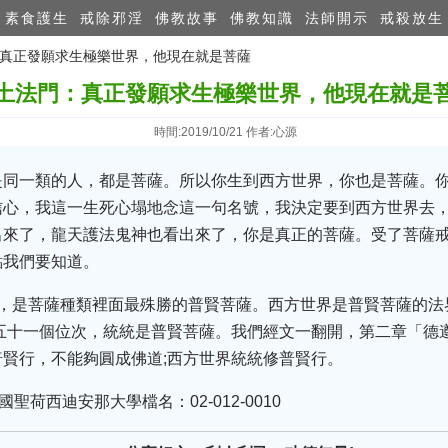
素食護生
戒除邪淫
佛教故事
佛教知識
法師開示
戒殺放生
門：真正發願求生極樂世界，他現在就是菩薩
土法門：真正發願求生極樂世界，他現在就是
時間:2019/10/21 作者:心源
是同一類的人，都是菩薩。所以你生到西方世界，你也是菩薩。
信心，我這一生死心塌地念這一句名號，我決定要到西方世界去
出來了，龍天護法鬼神也看出來了，你是真正的菩薩。受了菩薩
點我們要知道。
多，是菩薩種類裡面最殊勝的普賢菩薩。西方世界是普賢菩薩的法
五十一個位次，統統是普賢菩薩。我們經文一翻開，第二章「德
賢行，不能夠圓成佛道;西方世界統統修普賢行。
美國聖荷西迪安那大學檔名：02-012-0010