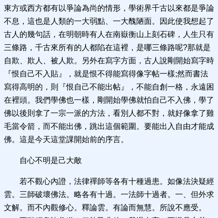
東方或西方都有以爭論為尚的情形，學術界千古以來都是爭論
不息，這也是人類的一大弱點、一大醜陋面。因此使我想起了
古人的幾句話，在明朝時有人在南嶽衡山上刻石碑，人生只有
三條路，千古來所有的人都陷在這裡，是哪三條路呢?那就是
自欺、欺人、被人欺。另外在寫字方面，古人說剛開始寫字時
『恨自己不入貼』，就是恨不得能寫得像字帖一樣;然而書法
寫得高明的，則『恨自己不能出帖』，不能自創一格，永遠困
在裡頭。我們學佛也一樣，剛開始學佛就怕自己不入佛，學了
佛以後則拿了一宗一派的方法，看別人都不對，就好像拿了雞
毛當令箭，而不能出佛，跳出這個範圍。要能出入自由才能成
佛。這是今天這堂課開始前的序言。
自心不明是己大敵
若不觀心內證，法律禪師等各有十種過患。如像法決疑經
雲。三師破壞佛法。略各有十過。一法師十過者。一、但外求
文解。而不內觀修心。釋論雲。有論而無慧。所說不應受。