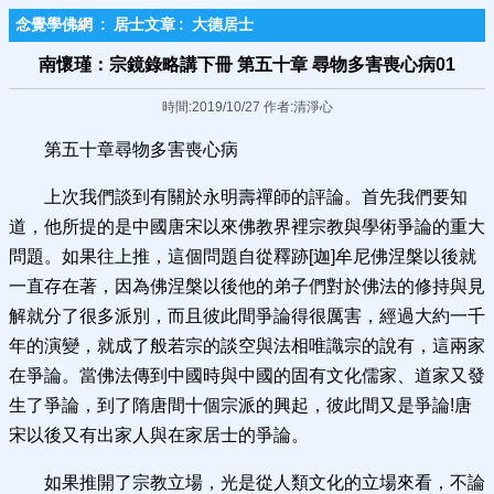
念覺學佛網
:
居士文章
:
大德居士
南懷瑾：宗鏡錄略講下冊 第五十章 尋物多害喪心病01
時間:2019/10/27 作者:清淨心
第五十章尋物多害喪心病
上次我們談到有關於永明壽禪師的評論。首先我們要知
道，他所提的是中國唐宋以來佛教界裡宗教與學術爭論的重大
問題。如果往上推，這個問題自從釋跡[迦]牟尼佛涅槃以後就
一直存在著，因為佛涅槃以後他的弟子們對於佛法的修持與見
解就分了很多派別，而且彼此間爭論得很厲害，經過大約一千
年的演變，就成了般若宗的談空與法相唯識宗的說有，這兩家
在爭論。當佛法傳到中國時與中國的固有文化儒家、道家又發
生了爭論，到了隋唐間十個宗派的興起，彼此間又是爭論!唐
宋以後又有出家人與在家居士的爭論。
如果推開了宗教立場，光是從人類文化的立場來看，不論