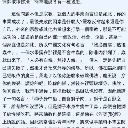
律師破壞佛法，簡單地說各有十種過患。
這個問題不但是宗教，就個人的事業而言也是如此，你的
事業成功了，最後失敗的因素是什麼人?嚴格反省起來還是你
自己。外來的宗教或其他力量想來打擊一個宗教，那是不可能
成功的，破壞的是自己內部;一個政治、社會、企業，甚至一
個家庭也是如此。所以中國文化有句名言，『物必自腐，然後
蟲生』。一個水果擺在那裡是不會生蟲的，除非內部爛了，蟲
就出來了。『人必有自侮，然後人侮。』一個人一定是先把自
己搞失敗了，然後才會招來外界的侮辱。所以，佛在臨死前問
已經皈依的魔王，我走了以後你怎麼來破壞佛法，魔王說：穿
你的袈裟、讀你的經、吃你的飯，然後在裡頭破壞你。佛說，
你真偉大，我鬥不過你，這樣做我一點辦法也沒有。因此佛講
了一句名言：『獅子身中蟲，自食獅子肉。』獅子是百獸之
王，誰都對它沒辦法，但是獅子本身生病生了蟲，蟲便會把獅
子給慢慢吃死。將來佛教也是這樣，這是佛在《涅架[槃]經》
上所說的話。因此我常告訴青年同學，將來做事業時不需去防