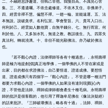
二、不融經息諍趣道。但執己非他。我慢自高。不識見心苦
集。三、不遵遺囑。不依念處修道。不依木叉住。非佛弟子。
四、經雲非禪不慧。偏慧不禪。一翅一輪。豈能遠運。五、法
本無說。說破貪求。名利弘宣。寧會聖旨。六、貴耳入口出。
何利於己。經雲如人數他寶，自無半錢分。七、無行而宣。何
利於他。八、又多加水乳，無道之教。教誤後生。九、四眾失
真法利。轉就澆漓。十、非但不能光顯佛法。亦乃破於佛法
也。
『若不觀心內證，法律禪師等各有十種過患』，永明壽禪
師是極力地提創[倡]真正地學佛，一個學佛的人不管在家或是
出家，目的都在求證佛法，自己要悟道、證道成佛。要想悟
道、證道成佛只有四個字一『觀心內證』。不管是哪一種法門
都要力求觀心內證，一個學佛的人如果沒有達到現[觀]心內
證，不管他是法師、禪師或律師都會產生十種毛病。永明壽禪
師的批評是很客觀的，他引用了釋迦牟尼佛在《像法決疑經》
的話來批評。『三師破壞佛法，略各有十過』，法師、禪師、