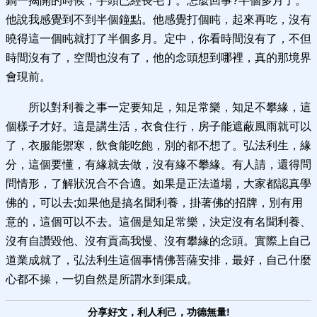
鍋一揭開的時候，芋頭已經長毛了。怎麼回事?半個多月了。
他說我感覺到不到半個鐘點。他感覺打個盹，起來再吃，沒有
曉得這一個盹就打了半個多月。定中，你看時間沒有了，不但
時間沒有了，空間也沒有了，他的念頭想到哪裡，真的那境界
會現前。
所以對利養之事一定要知足，知足常樂，知足不攀緣，這
個樣子才好。這是講生活，衣食住行，房子能遮蔽風雨就可以
了，衣服能禦寒，飲食能吃飽，別的都不想了。弘法利生，緣
分，這個要懂，有緣就去做，沒有緣不攀緣。有人請，還得問
問情形，了解狀況合不合適。如果是正法道場，大家都認真學
佛的，可以去;如果他是搞名聞利養，掛著佛的招牌，別有用
意的，這個可以不去。這個是知足常樂，決定沒有名聞利養、
沒有自讚毀他、沒有貢高我慢、沒有攀緣的念頭。實際上自己
道業成就了，弘法利生這個事情佛菩薩安排，最好，自己什麼
心都不操，一切自然是所謂水到渠成。
分享好文，利人利己，功德無量!