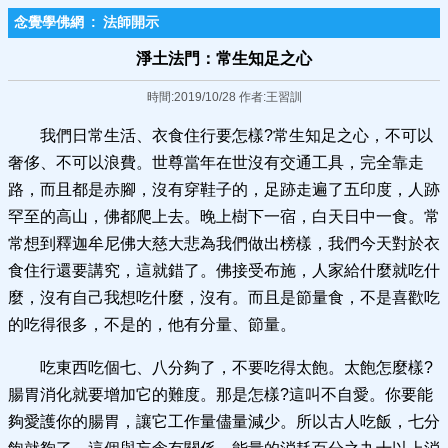
念覺學佛網
:
法師開示
淨土法門：常生知足之心
時間:2019/10/28 作者:王習訓
我們日常生活、衣食住行要怎樣?常生知足之心，不可以
奢侈、不可以浪費。世尊當年在世沒有交通工具，完全靠走
路，而且都是赤腳，沒有穿鞋子的，足跡走遍了五印度，人跡
罕至的高山，佛都爬上去。晚上樹下一宿，白天日中一食。常
常想到釋迦牟尼佛大慈大悲為我們做出榜樣，我們今天對於衣
食住行還要講究，這就錯了。佛接受布施，人家給什麼就吃什
麼，沒有自己我想吃什麼，沒有。而且是節量食，不是喜歡吃
的吃得很多，不是的，他有分量、節量。
吃東西吃個七、八分夠了，不要吃得太飽。太飽怎麼樣?
腸胃消化就要增加它的難度。那是怎樣?這叫不自愛。你要能
夠愛護你的腸胃，讓它工作量儘量減少。所以古人吃飯，七分