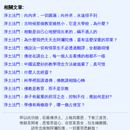
相關文章:
淨土法門：向內求，一切圓滿；向外求，永遠得不到
淨土法門：古時候那個教室雖然小，它是大學校，為什麼？
淨土法門：相貌是自己心地變現出來的，瞞不過人的
淨土法門：為什麼我們天天念阿彌陀佛，還有這麼深重的罪業？
淨土法門：佛說法一切有情眾生不必透過翻譯，全都聽得懂
淨土法門：佛坐在講台上，每一個人去看佛的相都不一樣
淨土法門：中國這麼好的教學理念方法被拋棄了，真可惜
淨土法門：什麼人念經靈？
淨土法門：科學裡面講遺傳，佛教講相隨心轉
淨土法門：佛教是教育，而不是宗教
淨土法門：弟子有嚴重的邪淫之念，控制不住，應如何是好?
淨土法門：學佛有兩條路子，哪一條占便宜？
即以此功德，莊嚴佛淨土。上報四重恩，下救三道苦。
惟願見聞者，悉發菩提心。在世富貴全，往生極樂國。
請常念南無阿彌陀佛，一切重罪悉解脫！