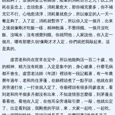
飽就夠了。這個與妄念有關係，能量的消耗百分之九十以上消
耗在妄念上，念頭愈多，消耗量愈大，那你補充要多，你不補
充它不行。心地愈清淨，消耗量就愈少，所以修定的人一天一
餐足夠了。入了定，消耗就暫停了，所以你入定一個月，出來
之後就像剛才吃飯一樣，精神飽滿，不覺得餓。一個月沒吃
飯、沒喝水，沒有感覺到餓。你就問他，人家說他，你入定一
個月。哪有那麼久!好像剛才才入定，你們就把我敲起來。這
是真的。
虛雲老和尚在世常在定中，所以他能夠活一百二十歲，他
的精神、精力沒有耗散，入定是集中的，身心健康，什麼毛病
都不會生。虛雲老法師《年譜》裡頭有一段記載著，有一年農
曆年過年，老和尚住茅蓬，在鍋裡頭煮了一點芋頭，他就在廚
房旁邊打坐，一打坐就入定了。寺廟裡頭有很多同參道友，看
到老和尚半個多月都沒有出來，不知道情形怎麼樣，到茅蓬去
看看他。看他在入定，在他耳朵旁邊敲引磬，一敲，他就出定
了。出定看到說，我剛煮的芋頭，來，大家一起吃，一起吃。