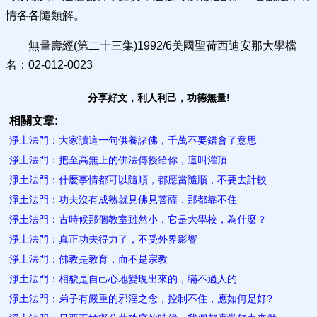
情各各隨類解。
無量壽經(第二十三集)1992/6美國聖荷西迪安那大學檔
名：02-012-0023
分享好文，利人利己，功德無量!
相關文章:
淨土法門：大家讀這一句供養諸佛，千萬不要錯會了意思
淨土法門：把至高無上的佛法傳授給你，這叫灌頂
淨土法門：什麼事情都可以隨順，都應當隨順，不要去計較
淨土法門：功夫沒有成熟就見佛見菩薩，那都靠不住
淨土法門：古時候那個教室雖然小，它是大學校，為什麼？
淨土法門：真正功夫得力了，不受外界影響
淨土法門：佛教是教育，而不是宗教
淨土法門：相貌是自己心地變現出來的，瞞不過人的
淨土法門：弟子有嚴重的邪淫之念，控制不住，應如何是好?