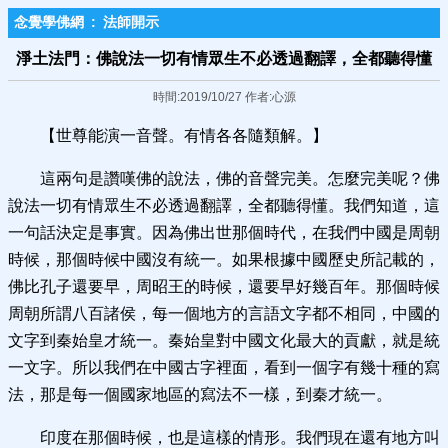
念覺學佛網
:
法師開示
淨土法門：佛說法一切有情眾生不必透過翻譯，全都聽得懂
時間:2019/10/27 作者:心源
【世尊能演一音聲。有情各各隨類解。】
這兩句是讚嘆佛的說法，佛的音聲完美。怎麼完美呢？佛
說法一切有情眾生不必透過翻譯，全都聽得懂。我們知道，這
一句話決定是事實。因為佛出世那個時代，在我們中國是周朝
時候，那個時候中國沒有統一。如果根據中國歷史所記載的，
佛比孔子還要早，周昭王的時候，還要早好幾百年。那個時候
周朝所謂八百諸侯，每一個地方的言語文字都不相同，中國的
文字到秦始皇才統一。秦始皇對中國文化最大的貢獻，就是統
一文字。所以我們在中國古字裡面，看到一個字有幾十種的寫
法，那是每一個國家地區的寫法不一樣，到秦才統一。
印度在那個時候，也是這樣的情形。我們現在還有地方叫