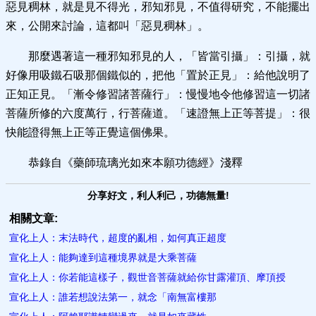
惡見稠林，就是見不得光，邪知邪見，不值得研究，不能擺出
來，公開來討論，這都叫「惡見稠林」。
那麼遇著這一種邪知邪見的人，「皆當引攝」：引攝，就
好像用吸鐵石吸那個鐵似的，把他「置於正見」：給他說明了
正知正見。「漸令修習諸菩薩行」：慢慢地令他修習這一切諸
菩薩所修的六度萬行，行菩薩道。「速證無上正等菩提」：很
快能證得無上正等正覺這個佛果。
恭錄自《藥師琉璃光如來本願功德經》淺釋
分享好文，利人利己，功德無量!
相關文章:
宣化上人：末法時代，超度的亂相，如何真正超度
宣化上人：能夠達到這種境界就是大乘菩薩
宣化上人：你若能這樣子，觀世音菩薩就給你甘露灌頂、摩頂授
宣化上人：​誰若想說法第一，就念「南無富樓那