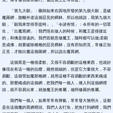
「第九大願」：藥師如來在因地所發的第九個大願，是破
魔羅網，脫離外道這個惡見的稠林。所以他就說，我第九個大
願，「願我來世得菩提時」，「令諸有情」：令所有的一切眾
生，「出魔罥網」：我們現在做人的時候，和魔王是很接近
的，和佛是很遠的。我們若願意做魔王，隨時都可以做;若願
意成佛，就要破除種種的惡見稠林，沒有邪知邪見，常修正知
正見，才能出魔這個羅網，所以說出魔罥網。
這個罥是一種很柔軟、又很不容易斷的這種東西，也就好
像現在有這一種的拉纜，雖然很細的，但是它力量很大，不容
易斷。這個譬如魔那種網，就用這種不容易斷的東西來織成
的。那麼織成的這個網，把我們每一個人，捲入到這個網裡
頭，就不容易出來，就做魔王的眷屬，做阿修羅的眷屬。
我們每一個人，如果常常有脾氣，常常發大無明火，這都
是在這個魔的罥網裡頭。我們人去打魚，把魚打到網裡，我們