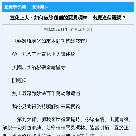
念覺學佛網
:
法師開示
宣化上人：如何破除種種的惡見稠林，出魔這個羅網？
時間:2019/11/14 作者:清凡居士
《藥師琉璃光如來本願功德經淺釋》
◎一九八三年宣化上人講述於
美國加州洛杉磯金輪聖寺
開經偈
無上甚深微妙法百千萬劫難遭遇
我今見聞得受持願解如來真實義
「第九大願。願我來世得菩提時。令諸有情。出魔罥網。
解脫一切外道纏縛。若墮種種惡見稠林。皆當引攝。置於正
見。漸令修習諸菩薩行。速證無上正等菩提。」