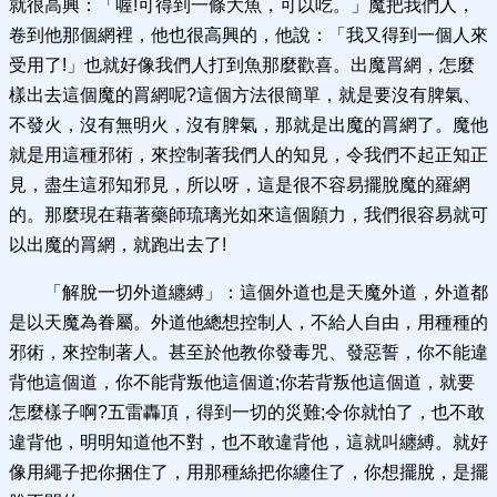
就很高興：「喔!可得到一條大魚，可以吃。」魔把我們人，
卷到他那個網裡，他也很高興的，他說：「我又得到一個人來
受用了!」也就好像我們人打到魚那麼歡喜。出魔罥網，怎麼
樣出去這個魔的罥網呢?這個方法很簡單，就是要沒有脾氣、
不發火，沒有無明火，沒有脾氣，那就是出魔的罥網了。魔他
就是用這種邪術，來控制著我們人的知見，令我們不起正知正
見，盡生這邪知邪見，所以呀，這是很不容易擺脫魔的羅網
的。那麼現在藉著藥師琉璃光如來這個願力，我們很容易就可
以出魔的罥網，就跑出去了!
「解脫一切外道纏縛」：這個外道也是天魔外道，外道都
是以天魔為眷屬。外道他總想控制人，不給人自由，用種種的
邪術，來控制著人。甚至於他教你發毒咒、發惡誓，你不能違
背他這個道，你不能背叛他這個道;你若背叛他這個道，就要
怎麼樣子啊?五雷轟頂，得到一切的災難;令你就怕了，也不敢
違背他，明明知道他不對，也不敢違背他，這就叫纏縛。就好
像用繩子把你捆住了，用那種絲把你纏住了，你想擺脫，是擺