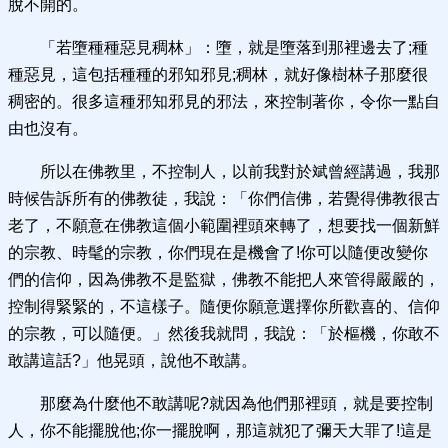
脫不開的。
「若墮種種惡見稠林」：墮，就是墮落到那裡邊去了;種
種惡見，這包括種種的邪知邪見;稠林，就好像樹林子那麼很
稠密的。很多這種邪知邪見的邪法，來控制著你，令你一點自
由也沒有。
所以在佛教里，不控制人，以前我對於斌曾經講過，我那
時候告訴所有的佛教徒，我說：「你們信佛，若覺得佛教很古
老了，不願意在佛教這個小範圍裡頭來轉了，想要找一個新鮮
的宗教、時髦的宗教，你們現在是機會了!你可以隨便改變你
們的信仰，因為佛教不是監獄，佛教不能把人來管得嚴嚴的，
控制得緊緊的，不這樣子。隨便你願意選擇你所歡喜的、信仰
的宗教，可以隨便。」然後我就問，我說：「於樞機，你敢不
敢講這話?」他晃頭，說他不敢講。
那麼為什麼他不敢講呢?就因為他們那裡頭，就是要控制
人，你不能擺脫他;你一擺脫啊，那這就犯了彌天大罪了!這是