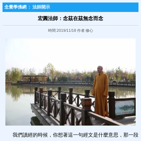
念覺學佛網
:
法師開示
宏圓法師：念茲在茲無念而念
時間:2019/11/18 作者:修心
我們讀經的時候，你想著這一句經文是什麼意思，那一段