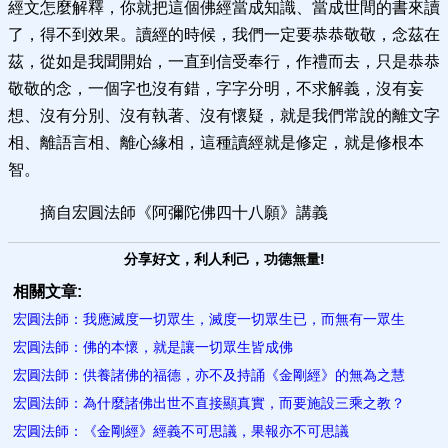
經文怎麼解釋，你就把這個佛經當成知識、當成世間的書來讀
了，得不到效果。讀經的時候，我們一定要恭恭敬敬，念茲在
茲，從如是我聞開始，一直到信受奉行，作禮而去，只是恭恭
敬敬的念，一個字也沒有錯，字字分明，不求解義，沒有妄
想、沒有分別、沒有執著、沒有懷疑，就是我們常說的離文字
相、離語言相、離心緣相，這種讀經就是修定，就是修根本
智。
摘自宏圓法師《阿彌陀佛四十八願》講義
分享好文，利人利己，功德無量!
相關文章:
宏圓法師：我應滅度一切眾生，滅度一切眾生已，而無有一眾生
宏圓法師：佛的本懷，就是讓一切眾生皆成佛
宏圓法師：供養諸佛的福德，亦不及持誦《金剛經》的無為之慧
宏圓法師：為什麼諸佛出世不直接顯真實，而要施設三乘之教？
宏圓法師：《金剛經》經義不可思議，果報亦不可思議