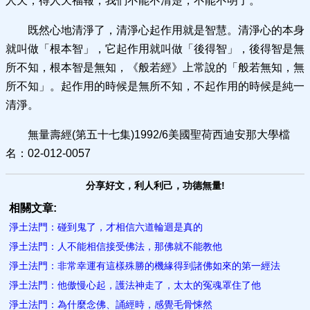
人天，得人天福報，我們不能不清楚，不能不明了。
既然心地清淨了，清淨心起作用就是智慧。清淨心的本身
就叫做「根本智」，它起作用就叫做「後得智」，後得智是無
所不知，根本智是無知，《般若經》上常說的「般若無知，無
所不知」。起作用的時候是無所不知，不起作用的時候是純一
清淨。
無量壽經(第五十七集)1992/6美國聖荷西迪安那大學檔
名：02-012-0057
分享好文，利人利己，功德無量!
相關文章:
淨土法門：碰到鬼了，才相信六道輪迴是真的
淨土法門：人不能相信接受佛法，那佛就不能教他
淨土法門：非常幸運有這樣殊勝的機緣得到諸佛如來的第一經法
淨土法門：他傲慢心起，護法神走了，太太的冤魂罩住了他
淨土法門：為什麼念佛、誦經時，感覺毛骨悚然