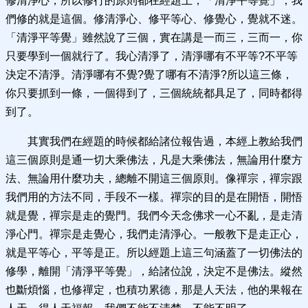
修清淨心，所以修行的原則都在經題上，「清淨平等覺」，我
們修的就是這個。修清淨心、修平等心、修覺心，覺就不迷。
「清淨平等覺」雖然說了三個，實在講是一而三，三而一，你
只要學到一個就行了。我心清淨了，清淨哪有不平等?不平等
決定不清淨。清淨哪有不覺?覺了哪有不清淨?所以這三條，
你只要抓到一條，一個得到了，三個統統都具足了，同時都得
到了。
其實我們在經題的時候都給諸位報告過，本經上教給我們
這三個原則是通一切大乘佛法，凡是大乘佛法，無論用什麼方
法、無論用什麼功夫，總離不開這三個原則。像禪宗，禪宗跟
我們用的方法不同，手段不一樣。禪宗的目的是在開悟，開悟
就是覺，禪宗是走的覺門。我們今天念佛求一心不亂，是走清
淨心門。禪宗是走覺心，我們走清淨心。一般教下是走正心，
就是平等心，平等是正。所以經題上這三句涵蓋了一切佛法的
修學，離開「清淨平等覺」，給諸位說，決定不是佛法。縱然
也斷煩惱，也修禪定，也積功累德，那是人天法，他的果報在