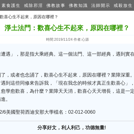
素食護生
戒除邪淫
佛教故事
佛教知識
法師開示
戒殺放生
：歡喜心生不起來，原因在哪裡？
淨土法門：歡喜心生不起來，原因在哪裡？
時間:2019/11/24 作者:心源
難遭遇」，那是指大乘經典。這一個法門、這一部經典，遇到實
到了，或者也念誦了，歡喜心生不起來，原因在哪裡？業障深重
常遇到這些同修來告訴我，「現在我念的時候才真正生歡喜心」
，愈學愈歡喜，為什麼？業障天天消，歡喜心天天增長，這是一
精進。
/6美國聖荷西迪安那大學檔名：02-012-0060
分享好文，利人利己，功德無量!