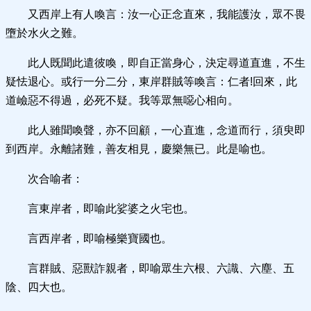
又西岸上有人喚言：汝一心正念直來，我能護汝，眾不畏
墮於水火之難。
此人既聞此遣彼喚，即自正當身心，決定尋道直進，不生
疑怯退心。或行一分二分，東岸群賊等喚言：仁者!回來，此
道嶮惡不得過，必死不疑。我等眾無噁心相向。
此人雖聞喚聲，亦不回顧，一心直進，念道而行，須臾即
到西岸。永離諸難，善友相見，慶樂無已。此是喻也。
次合喻者：
言東岸者，即喻此娑婆之火宅也。
言西岸者，即喻極樂寶國也。
言群賊、惡獸詐親者，即喻眾生六根、六識、六塵、五
陰、四大也。