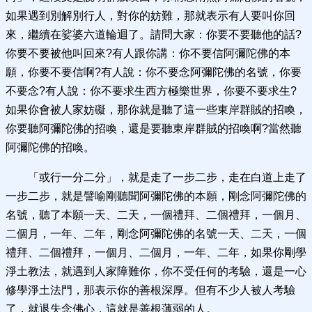
如果遇到別解別行人，對你的妨難，那就表示有人要叫你回
來，繼續在娑婆六道輪迴了。請問大家：你要不要聽他的話?
你要不要被他叫回來?有人跟你講：你不要信阿彌陀佛的本
願，你要不要信啊?有人說：你不要念阿彌陀佛的名號，你要
不要念?有人說：你不要求生西方極樂世界，你要不要求生?
如果你會被人家妨礙，那你就是聽了這一些東岸群賊的招喚，
你要聽阿彌陀佛的招喚，還是要聽東岸群賊的招喚啊?當然聽
阿彌陀佛的招喚。
「或行一分二分」，就是走了一步二步，走在白道上走了
一步二步，就是譬喻剛聽聞阿彌陀佛的本願，剛念阿彌陀佛的
名號，聽了本願一天、二天，一個禮拜、二個禮拜，一個月、
二個月，一年、二年，剛念阿彌陀佛的名號一天、二天，一個
禮拜、二個禮拜，一個月、二個月，一年、二年，如果你剛學
淨土教法，就遇到人家障難你，你不受任何的考驗，還是一心
修學淨土法門，那表示你的善根深厚。但有不少人被人考驗
了，就退失念佛心，這就是善根薄弱的人。