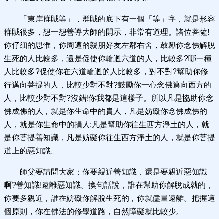
「東岸群賊等」，群賊的底下有一個「等」字，就是形容
群賊很多，想一想善導大師的開示，非常有道理。諸位菩薩!
你仔細的思惟，你周遭的親朋好友左鄰右舍，鼓勵你念佛解脫
生死的人比較多，還是促使你輪迴六道的人，比較多?哪一種
人比較多?促使你在六道輪迴的人比較多，對不對?幫助你修
行邁向菩提的人，比較少對不對?鼓勵你一心念佛邁向西方的
人，比較少對不對?沒錯!你我都是這樣子。所以凡是協助你念
佛成佛的人，就是你生命中的貴人，凡是妨礙你念佛成佛的
人，就是你生命中的損人;凡是幫助你往生西方淨土的人，就
是你菩提善知識，凡是妨礙你往生西方淨土的人，就是你菩提
道上的惡知識。
師父要請問大家：你要親近善知識，還是要親近惡知識
啊?善知識!遠離惡知識。換句話說，誰在幫助你解脫成就的，
你要多親近，誰在妨礙你解脫生死的，你就儘量遠離。把握這
個原則，你在佛法的修學道路，自然障礙就比較少。