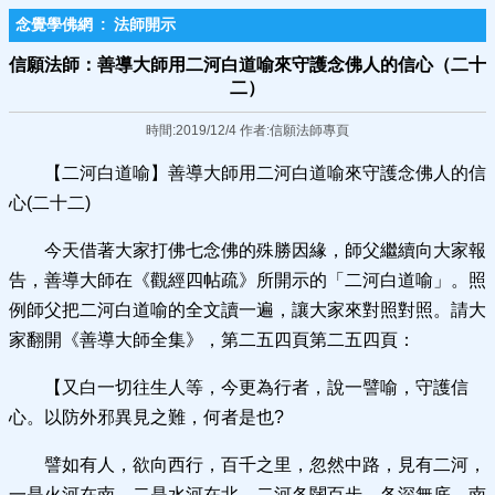
念覺學佛網
:
法師開示
信願法師：善導大師用二河白道喻來守護念佛人的信心（二十
二）
時間:2019/12/4 作者:信願法師專頁
【二河白道喻】善導大師用二河白道喻來守護念佛人的信
心(二十二)
今天借著大家打佛七念佛的殊勝因緣，師父繼續向大家報
告，善導大師在《觀經四帖疏》所開示的「二河白道喻」。照
例師父把二河白道喻的全文讀一遍，讓大家來對照對照。請大
家翻開《善導大師全集》，第二五四頁第二五四頁：
【又白一切往生人等，今更為行者，說一譬喻，守護信
心。以防外邪異見之難，何者是也?
譬如有人，欲向西行，百千之里，忽然中路，見有二河，
一是火河在南，二是水河在北。二河各闊百步，各深無底，南