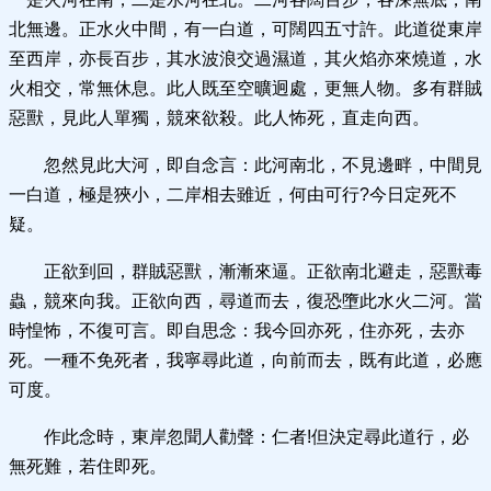
北無邊。正水火中間，有一白道，可闊四五寸許。此道從東岸
至西岸，亦長百步，其水波浪交過濕道，其火焰亦來燒道，水
火相交，常無休息。此人既至空曠迥處，更無人物。多有群賊
惡獸，見此人單獨，競來欲殺。此人怖死，直走向西。
忽然見此大河，即自念言：此河南北，不見邊畔，中間見
一白道，極是狹小，二岸相去雖近，何由可行?今日定死不
疑。
正欲到回，群賊惡獸，漸漸來逼。正欲南北避走，惡獸毒
蟲，競來向我。正欲向西，尋道而去，復恐墮此水火二河。當
時惶怖，不復可言。即自思念：我今回亦死，住亦死，去亦
死。一種不免死者，我寧尋此道，向前而去，既有此道，必應
可度。
作此念時，東岸忽聞人勸聲：仁者!但決定尋此道行，必
無死難，若住即死。