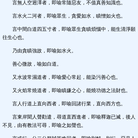
言無人空迥澤者，即喻常隨惡友，不值真善知識也。
言水火二河者，即喻眾生，貪愛如水，瞋憎如火也。
言中間白道四五寸者，即喻眾生貪瞋煩惱中，能生清淨願
往生心也。
乃由貪瞋強故，即喻如水火。
善心微故，喻如白道。
又水波常濕道者，即喻愛心常起，能染污善心也。
又火焰常燒道者，即喻瞋嫌之心，能燒功德之法財也。
言人行道上直向西者，即喻回諸行業，直向西方也。
言東岸聞人聲勸遣，尋道直西進者，即喻釋迦已滅，後人
不見，由有教法可尋，即喻之如聲也。