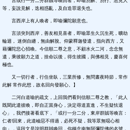
言或行一分二分群賊等喚回者，即喻別解、別行、惡見人
等，妄說見解，迭相惑亂，及自造罪退失也。
言西岸上有人喚者，即喻彌陀願意也。
言須臾到西岸，善友相見喜者，即喻眾生久沉生死，曠劫
輪迴， 迷倒自纏，無由解脫。仰蒙釋迦發遣，指向西方，又
藉彌陀悲心招喚。今信順二尊之意，不顧水火二河，念念無
遺，乘彼願力之道，捨命以後，得生彼國，與佛相見，慶喜何
極也。
又一切行者，行住坐臥，三業所修，無問晝夜時節，常作
此解 常作此想，故名回向發願心。】
二河白道喻的疏文，上回我們看到信順二尊之教，「此人
既聞此遣彼喚，即自正當身心，決定尋道直進，不生疑怯退
心」，我們接著看底下，「或行一分二分，東岸群賊等喚言：
仁者!回來，此道嶮惡不得過，必死不疑，我等眾無噁心相
向」，這段文是說明群賊喚回，你稱念南無阿彌陀佛的名號，