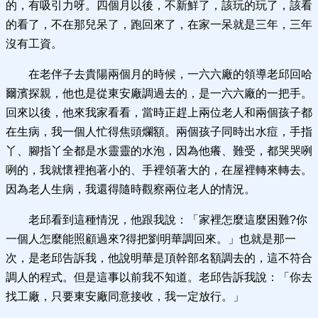
的，有吸引力呀。四個月以後，不新鮮了，該玩的玩了，該看
的看了，不在那兒呆了，跑回來了，在家一呆就是三年，三年
沒有工資。
在老伴子去貴陽兩個月的時候，一六六廠的領導老邱回哈
爾濱探親，他也是從東安廠調過去的，是一六六廠的一把手。
回來以後，他來我家看看，當時正趕上兩位老人和兩個孩子都
在生病，我一個人忙得焦頭爛額。兩個孩子同時出水痘，手指
丫、腳指丫全都是水靈靈的水泡，因為他癢、難受，都哭哭咧
咧的，我就懷裡抱著小的、手裡領著大的，在屋裡轉來轉去。
因為老人生病，我還得隨時觀察兩位老人的情況。
老邱看到這種情況，他跟我說：「家裡怎麼這麼困難?你
一個人怎麼能照顧過來?得把劉明華調回來。」也就是那一
次，是老邱告訴我，他說明華是頂幹部名額調去的，這不符合
調人的程式。但是這事以前我不知道。老邱告訴我說：「你去
找工廠，只要東安廠同意接收，我一定放行。」