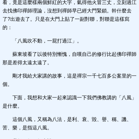
看，竟是這麼樣兩個鮮紅的大字，氣得他火冒三丈，立刻過江
去找佛印禪師理論，沒想到禪師早已經大門緊鎖。幹什麼去
了?出遊去了。只是在大門上貼了一副對聯，對聯是這樣寫
的：
「八風吹不動，一屁打過江」。
蘇東坡看了以後特別慚愧，自嘆自己的修行比起佛印禪師
那是差得太遠太遠了。
剛才我給大家講的故事，這是禪宗一千七百多公案里的一
個。
下面，我想和大家一起來認識一下我們佛教講的「八風」
是什麼。
這個八風，又稱為八法，是利、衰、毀、譽、稱、譏、
苦、樂，是指這八風。