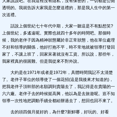
大家說說吧。在我這裡沒有隱私，沒有保密的，一切都是公開
透明的。我就告訴大家我是怎麼送禮的，那是我人生中的第一
次送禮。
話說上個世紀七十年代中期，大家一聽這是不有點想笑?
上個世紀，多遙遠呢。實際也就四十多年的時間吧。那個時
候，我的老伴子因為精神狀態屬於非正常狀態，他在單位處理
不好和領導的關係，他好打抱不平，時不常地就被領導打發回
家了，不讓上班了，回家呆著就沒有工資。所以說，那些年，
我家裡真的很困難。但是我從來不對外說。
大約是在1971年或者是1972年，具體時間我記不太清楚
了。老伴子單位的領導使了一個花招(這是我後來才知道的)，
把我老伴子頂幹部的名額調到貴陽去了，我記得是在貴陽的一
六六廠。老伴子去的時候挺高興，他以為是去旅遊呢。豈不知
領導一次性地把調動手續全都給辦過去了，想回也回不來了。
去的頭四個月挺好的，為什麼?新鮮哪，好玩的、好看