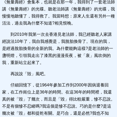
《無量壽經》會集本，也就是在那一年，我得到了一套老法師
講《無量壽經》的光碟。聽老法師講《無量壽經》的光碟，我
慢慢地聽懂了，我得救了。我當時想：原來人生還有另外一種
活法，過去我為什麼不知道?相見恨晚。
到2010年我第一次去香港見老法師，我已經聽老人家講
經說法10年了，我自我感覺是，我脫胎換骨了。現在的我，
是經過脫胎換骨的全新的我。為什麼能夠這樣?是老法師的一
盞明燈，引領我走出了漆黑的漫漫長夜，被「衰」風吹倒的
我，重新站立起來了。
再說說「毀」風吧。
仔細回憶下，從1964年參加工作到2000年因病退養回
家，在工作崗位上是36年的時間。在這36年的時間裡，我還
真的被「毀」了幾次，而且是「毀」得比較嚴重，慘不忍說。
不是有個慘不忍睹嗎?我這個是慘不忍說。巧的是什麼?是這
幾次被「毀」都和提乾有關。是巧合，還是必然?我也不知