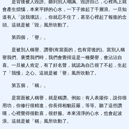
是背後被人毀謗。聽到別人嘲諷、毀謗自己，心裡馬上就
會產生煩惱，本來平靜的心水，一下子掀起了千層浪。一旦知
道有人「說我壞話」，你就忍不住了，甚至心裡起了報復的念
頭。這就是被「毀」風所吹動了。
第四個，「譽」。
是被別人稱譽、讚譽(有當面的，也有背後的)。當別人稱
譽我們、褒獎我們時，我們會覺得這是一種榮譽，會沾沾自
喜。一旦被人肯定，有了好名聲，就認為自己很了不起，生起
了「我慢」之心。這就是被「譽」風所吹動了。
第五個，「稱」。
是當面被人稱譽，就是稱讚。例如：有人表揚你，說你很
用功，你修行很精進，你長得相貌莊嚴，等等。聽了這些讚
嘆，心裡覺得很歡喜，很舒服。本來清淨的心水，也會起波
浪。這就是被「稱」風所吹動了。