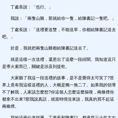
丁處長說：「也行。」
我說：「兩隻山雞，那就給你一隻，給陳書記一隻吧。」
丁處長說：「送禮要送雙，不能送單，你都給陳書記送去
吧。」
於是，我就把兩隻山雞都給陳書記送去了。
就是這樣一次送禮，還惹出了這麼一段緋聞。我知道這只
是導火索而已，關鍵是涉及到提乾。
大家聽了我這一段送禮的故事，是不是覺得太可笑了?世
界上竟有我這樣送禮的人，大概是獨一無二了。如果我的領導
不了解我，人家該怎麼想?你這個人怎麼這麼摳嗖，兩條煙你
都拿不出來?那我說真話，就當時情況來說，我真的買不起這
兩條煙。
我的這兩位老領導，丁處長和陳書記，都過世三十年左右