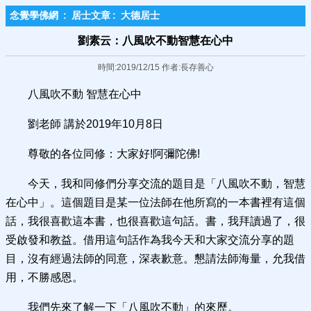
念覺學佛網
:
居士文章
:
大德居士
劉素云：八風吹不動智慧在心中
時間:2019/12/15 作者:長存善心
八風吹不動 智慧在心中
劉老師 講於2019年10月8日
尊敬的各位同修：大家好!阿彌陀佛!
今天，我和同修們分享交流的題目是「八風吹不動，智慧
在心中」。這個題目是某一位法師在他所寫的一本書裡有這個
話，我很喜歡這本書，也很喜歡這句話。書，我拜讀過了，很
受啟發和教益。借用這句話作為我今天和大家交流分享的題
目，沒有經過法師的同意，深表歉意。懇請法師海量，允我借
用，不勝感恩。
我們先來了解一下「八風吹不動」的來歷。