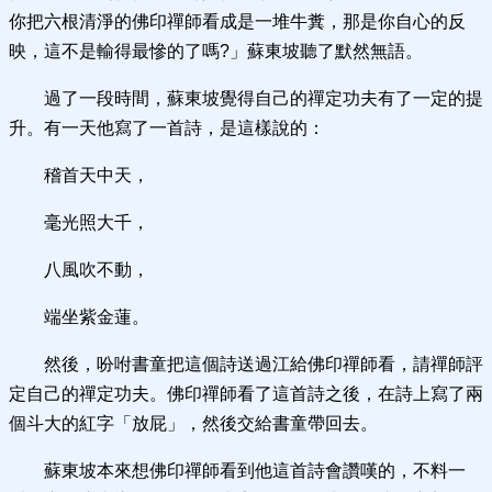
你把六根清淨的佛印禪師看成是一堆牛糞，那是你自心的反
映，這不是輸得最慘的了嗎?」蘇東坡聽了默然無語。
過了一段時間，蘇東坡覺得自己的禪定功夫有了一定的提
升。有一天他寫了一首詩，是這樣說的：
稽首天中天，
毫光照大千，
八風吹不動，
端坐紫金蓮。
然後，吩咐書童把這個詩送過江給佛印禪師看，請禪師評
定自己的禪定功夫。佛印禪師看了這首詩之後，在詩上寫了兩
個斗大的紅字「放屁」，然後交給書童帶回去。
蘇東坡本來想佛印禪師看到他這首詩會讚嘆的，不料一