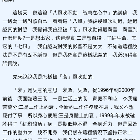
這幾天，寫這篇「八風吹不動，智慧在心中」的講稿，我
一邊寫一邊對照自己，看看這「八風」我被幾風吹動過。經過
認真的對照，我覺得我曾經被「衰」風吹動得最厲害，厲害到
什麼程度?一是想出家，逃避現實;二是想自殺，了結生命。其
它的「七風」，我自認為對我的影響不是太大，不知道這種說
法是不是有點不謙虛。但是我確實是這樣認識的，我必須得實
話實說。
先來說說我是怎樣被「衰」風吹動的。
「衰」是失意的意思，衰敗、失敗。從1996年到2000年
前後，我面臨著三衰：一是生活上的衰，家庭不和睦，令我痛
苦萬分;二是工作上的衰，全新的工作任務壓在肩，我又不想
應付了事，所以身心疲憊;三是身體上的衰，1999年年末被確
診得了「紅斑狼瘡」病，長期低燒不退，全身乏力。但是因為
工作的壓力大，脫不開身，我仍然在這種情況下堅持正常上