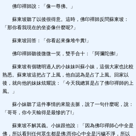
佛印禪師說：「像一尊佛。」
蘇東坡聽了以後很得意。這時，佛印禪師反問蘇東坡：
「那你看我現在的坐姿像什麼呢?」
蘇東坡回答：「你看起來像堆牛糞!」
佛印禪師聽後微微一笑，雙手合十：「阿彌陀佛!」
蘇東坡有個聰明過人的小妹妹叫蘇小妹，這個大家也比較
熟悉。蘇東坡這把占了上風，他自認為是占了上風。回家以
後，就向他的妹妹炫耀說：「今天我總算是占了佛印禪師的上
風。」
蘇小妹聽了這件事情的來龍去脈，說了一句什麼呢，說：
「哥哥，你今天輸得是最慘的了!」
蘇東坡不解其義。小妹跟他說：「因為佛印禪師心中全是
佛，所以看到任何眾生都是佛;而你心中全是污穢不淨，所以