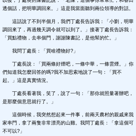
以後，丁處長對陳書記說：「老陳，這個事你幫幫忙，和春田
透個話，把明華調回來。」這是我當面聽到兩位領導的對話。
這話說了不到半個月，我們丁處長告訴我：「小劉，明華
調回來了，再過幾天調令就可以到了。」接著丁處長告訴我：
「買點禮物，去串個門，謝謝陳書記，是他幫的忙。」
我問丁處長：「買啥禮物好?」
丁處長說：「買兩條好煙吧，一條中華，一條雲煙。」你
們知道我怎麼回答的嗎?我不加思索地說了一句：「買不
起。」這是真實情況。
丁處長看著我，笑了，說了一句：「那你就照量著辦吧，
是那麼個意思就行了。」
這個時候，我突然想起來一件事，前兩天農村的親戚來我
家串門，拿了兩隻非常漂亮的山雞。我問丁處長：「拿這個可
不可以?」